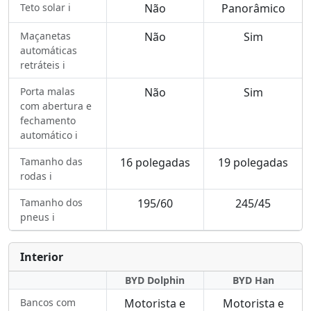
Teto solar ℹ️
Não
Panorâmico
Maçanetas
Não
Sim
automáticas
retráteis ℹ️
Porta malas
Não
Sim
com abertura e
fechamento
automático ℹ️
Tamanho das
16 polegadas
19 polegadas
rodas ℹ️
Tamanho dos
195/60
245/45
pneus ℹ️
Interior
BYD Dolphin
BYD Han
Bancos com
Motorista e
Motorista e