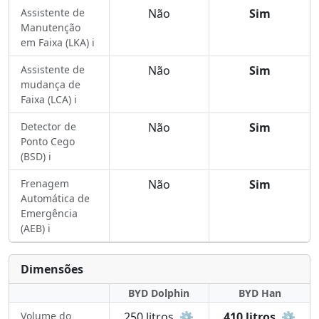
Assistente de
Não
Sim
Manutenção
em Faixa (LKA) ℹ️
Assistente de
Não
Sim
mudança de
Faixa (LCA) ℹ️
Detector de
Não
Sim
Ponto Cego
(BSD) ℹ️
Frenagem
Não
Sim
Automática de
Emergência
(AEB) ℹ️
Dimensões
BYD Dolphin
BYD Han
Volume do
250 litros
⚙️
410 litros
⚙️