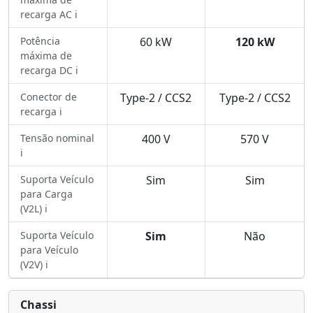
recarga AC ℹ️
Potência
60 kW
120 kW
máxima de
recarga DC ℹ️
Conector de
Type-2 / CCS2
Type-2 / CCS2
recarga ℹ️
Tensão nominal
400 V
570 V
ℹ️
Suporta Veículo
Sim
Sim
para Carga
(V2L) ℹ️
Suporta Veículo
Sim
Não
para Veículo
(V2V) ℹ️
Chassi