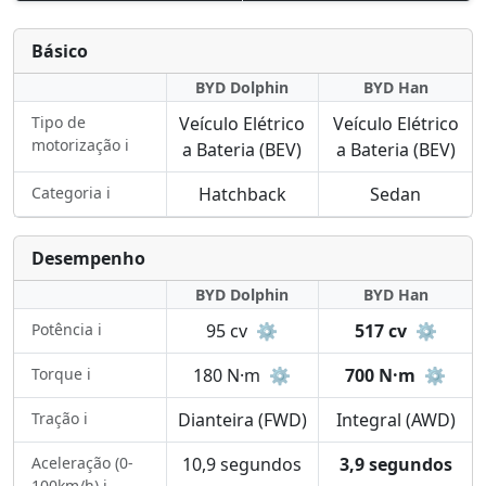
Básico
BYD Dolphin
BYD Han
Tipo de
Veículo Elétrico
Veículo Elétrico
motorização ℹ️
a Bateria (BEV)
a Bateria (BEV)
Categoria ℹ️
Hatchback
Sedan
Desempenho
BYD Dolphin
BYD Han
Potência ℹ️
95 cv
⚙️
517 cv
⚙️
Torque ℹ️
180 N·m
⚙️
700 N·m
⚙️
Tração ℹ️
Dianteira (FWD)
Integral (AWD)
Aceleração (0-
10,9 segundos
3,9 segundos
100km/h) ℹ️