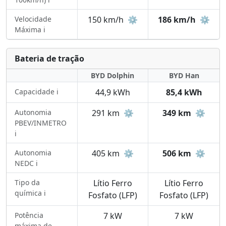
Velocidade
150 km/h
⚙️
186 km/h
⚙️
Máxima ℹ️
Bateria de tração
BYD Dolphin
BYD Han
Capacidade ℹ️
44,9 kWh
85,4 kWh
Autonomia
291 km
⚙️
349 km
⚙️
PBEV/INMETRO
ℹ️
Autonomia
405 km
⚙️
506 km
⚙️
NEDC ℹ️
Tipo da
Lítio Ferro
Lítio Ferro
química ℹ️
Fosfato (LFP)
Fosfato (LFP)
Potência
7 kW
7 kW
máxima de