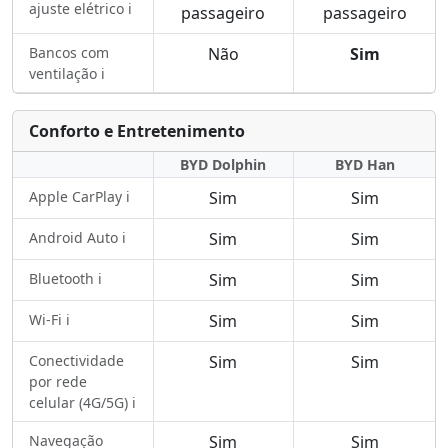
ajuste elétrico ℹ️
passageiro
passageiro
Bancos com
Não
Sim
ventilação ℹ️
Conforto e Entretenimento
BYD Dolphin
BYD Han
Apple CarPlay ℹ️
Sim
Sim
Android Auto ℹ️
Sim
Sim
Bluetooth ℹ️
Sim
Sim
Wi-Fi ℹ️
Sim
Sim
Conectividade
Sim
Sim
por rede
celular (4G/5G) ℹ️
Navegação
Sim
Sim