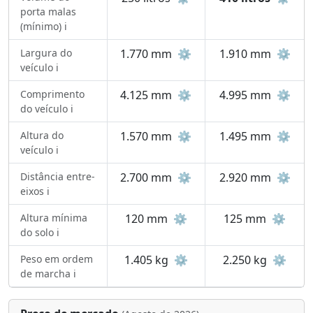
porta malas
(mínimo) ℹ️
Largura do
1.770 mm
⚙️
1.910 mm
⚙️
veículo ℹ️
Comprimento
4.125 mm
⚙️
4.995 mm
⚙️
do veículo ℹ️
Altura do
1.570 mm
⚙️
1.495 mm
⚙️
veículo ℹ️
Distância entre-
2.700 mm
⚙️
2.920 mm
⚙️
eixos ℹ️
Altura mínima
120 mm
⚙️
125 mm
⚙️
do solo ℹ️
Peso em ordem
1.405 kg
⚙️
2.250 kg
⚙️
de marcha ℹ️