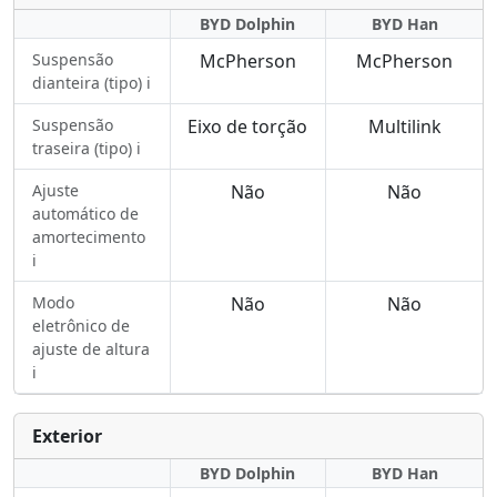
BYD Dolphin
BYD Han
Suspensão
McPherson
McPherson
dianteira (tipo) ℹ️
Suspensão
Eixo de torção
Multilink
traseira (tipo) ℹ️
Ajuste
Não
Não
automático de
amortecimento
ℹ️
Modo
Não
Não
eletrônico de
ajuste de altura
ℹ️
Exterior
BYD Dolphin
BYD Han