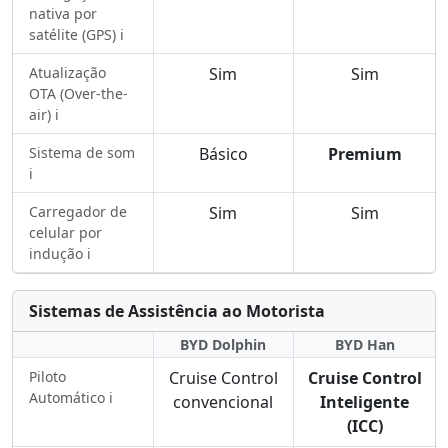
nativa por
satélite (GPS) ℹ️
Atualização
Sim
Sim
OTA (Over-the-
air) ℹ️
Sistema de som
Básico
Premium
ℹ️
Carregador de
Sim
Sim
celular por
indução ℹ️
Sistemas de Assistência ao Motorista
BYD Dolphin
BYD Han
Piloto
Cruise Control
Cruise Control
Automático ℹ️
convencional
Inteligente
(ICC)