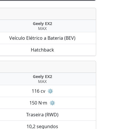
Geely EX2
MAX
Veículo Elétrico a Bateria (BEV)
Hatchback
Geely EX2
MAX
116 cv
⚙️
150 N·m
⚙️
Traseira (RWD)
10,2 segundos