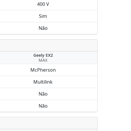
400 V
Sim
Não
Geely EX2
MAX
McPherson
Multilink
Não
Não