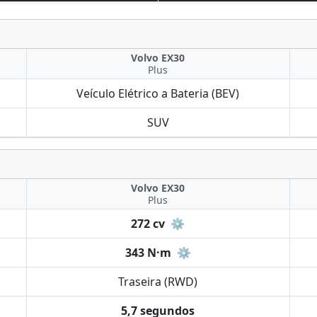
Volvo EX30
Plus
Veículo Elétrico a Bateria (BEV)
SUV
Volvo EX30
Plus
272 cv
⚙️
343 N·m
⚙️
Traseira (RWD)
5,7 segundos