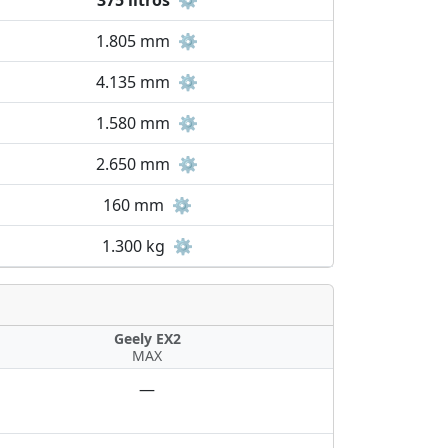
375 litros
⚙️
1.805 mm
⚙️
4.135 mm
⚙️
1.580 mm
⚙️
2.650 mm
⚙️
160 mm
⚙️
1.300 kg
⚙️
Geely EX2
MAX
—