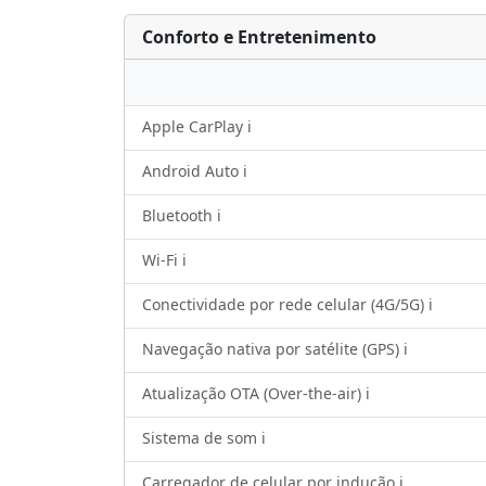
Conforto e Entretenimento
Apple CarPlay ℹ️
Android Auto ℹ️
Bluetooth ℹ️
Wi-Fi ℹ️
Conectividade por rede celular (4G/5G) ℹ️
Navegação nativa por satélite (GPS) ℹ️
Atualização OTA (Over-the-air) ℹ️
Sistema de som ℹ️
Carregador de celular por indução ℹ️