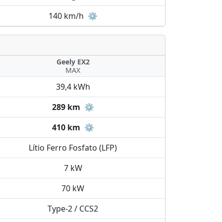
140 km/h
⚙️
Geely EX2
MAX
39,4 kWh
289 km
⚙️
410 km
⚙️
Lítio Ferro Fosfato (LFP)
7 kW
70 kW
Type-2 / CCS2