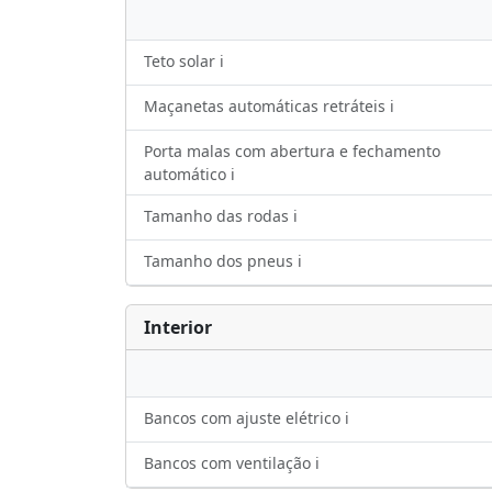
Teto solar ℹ️
Maçanetas automáticas retráteis ℹ️
Porta malas com abertura e fechamento
automático ℹ️
Tamanho das rodas ℹ️
Tamanho dos pneus ℹ️
Interior
Bancos com ajuste elétrico ℹ️
Bancos com ventilação ℹ️