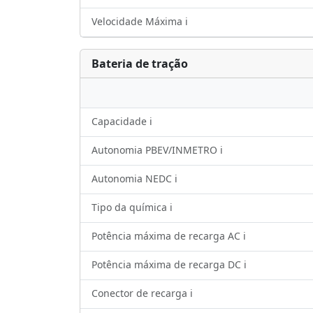
Velocidade Máxima ℹ️
Bateria de tração
Capacidade ℹ️
Autonomia PBEV/INMETRO ℹ️
Autonomia NEDC ℹ️
Tipo da química ℹ️
Potência máxima de recarga AC ℹ️
Potência máxima de recarga DC ℹ️
Conector de recarga ℹ️