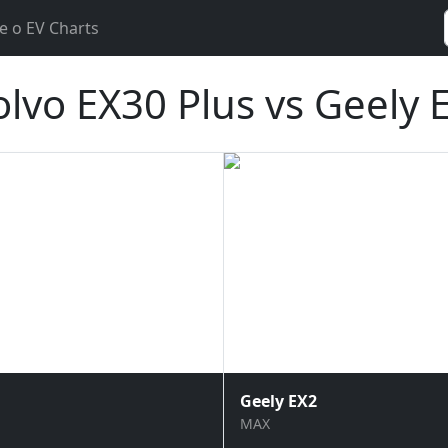
e o EV Charts
lvo EX30 Plus vs Geely
Geely EX2
MAX