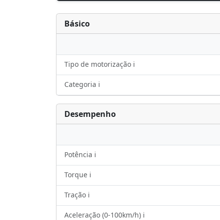
Básico
Tipo de motorização ℹ️
Categoria ℹ️
Desempenho
Potência ℹ️
Torque ℹ️
Tração ℹ️
Aceleração (0-100km/h) ℹ️