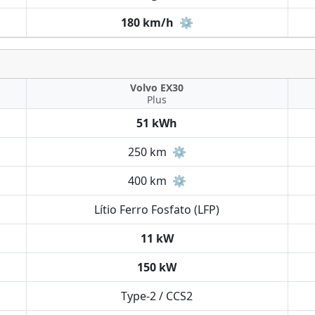
180 km/h
⚙️
Volvo EX30
Plus
51 kWh
250 km
⚙️
400 km
⚙️
Lítio Ferro Fosfato (LFP)
11 kW
150 kW
Type-2 / CCS2