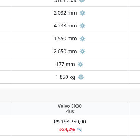
318 litros
⚙️
2.032 mm
⚙️
4.233 mm
⚙️
1.550 mm
⚙️
2.650 mm
⚙️
177 mm
⚙️
1.850 kg
⚙️
Volvo EX30
Plus
R$ 198.250,00
↓24,2% 📉