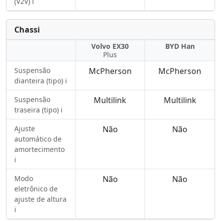
(V2V) ℹ️
Chassi
Volvo EX30
BYD Han
Plus
Suspensão
McPherson
McPherson
dianteira (tipo) ℹ️
Suspensão
Multilink
Multilink
traseira (tipo) ℹ️
Ajuste
Não
Não
automático de
amortecimento
ℹ️
Modo
Não
Não
eletrônico de
ajuste de altura
ℹ️