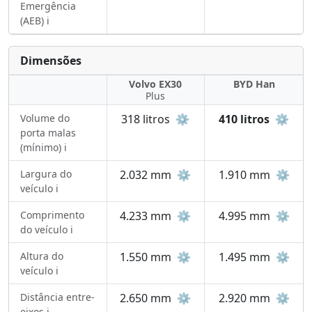
Emergência
(AEB) ℹ️
Dimensões
Volvo EX30
BYD Han
Plus
Volume do
318 litros
⚙️
410 litros
⚙️
porta malas
(mínimo) ℹ️
Largura do
2.032 mm
⚙️
1.910 mm
⚙️
veículo ℹ️
Comprimento
4.233 mm
⚙️
4.995 mm
⚙️
do veículo ℹ️
Altura do
1.550 mm
⚙️
1.495 mm
⚙️
veículo ℹ️
Distância entre-
2.650 mm
⚙️
2.920 mm
⚙️
eixos ℹ️