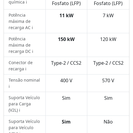
química ℹ️
Fosfato (LFP)
Fosfato (LFP)
Potência
11 kW
7 kW
máxima de
recarga AC ℹ️
Potência
150 kW
120 kW
máxima de
recarga DC ℹ️
Conector de
Type-2 / CCS2
Type-2 / CCS2
recarga ℹ️
Tensão nominal
400 V
570 V
ℹ️
Suporta Veículo
Sim
Sim
para Carga
(V2L) ℹ️
Suporta Veículo
Sim
Não
para Veículo