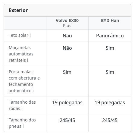
Exterior
Volvo EX30
BYD Han
Plus
Teto solar ℹ️
Não
Panorâmico
Maçanetas
Não
Sim
automáticas
retráteis ℹ️
Porta malas
Sim
Sim
com abertura e
fechamento
automático ℹ️
Tamanho das
19 polegadas
19 polegadas
rodas ℹ️
Tamanho dos
245/45
245/45
pneus ℹ️