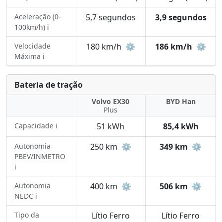
Aceleração (0-
5,7 segundos
3,9 segundos
100km/h) ℹ️
Velocidade
180 km/h
⚙️
186 km/h
⚙️
Máxima ℹ️
Bateria de tração
Volvo EX30
BYD Han
Plus
Capacidade ℹ️
51 kWh
85,4 kWh
Autonomia
250 km
⚙️
349 km
⚙️
PBEV/INMETRO
ℹ️
Autonomia
400 km
⚙️
506 km
⚙️
NEDC ℹ️
Tipo da
Lítio Ferro
Lítio Ferro