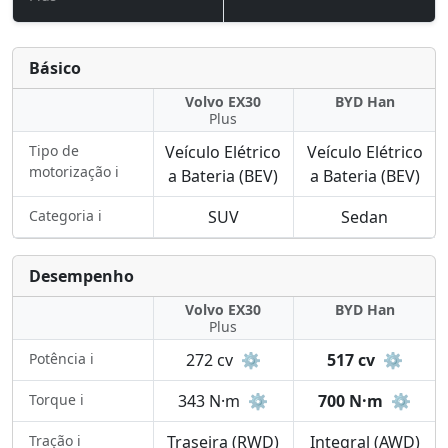
Básico
Volvo EX30
BYD Han
Plus
Tipo de
Veículo Elétrico
Veículo Elétrico
motorização ℹ️
a Bateria (BEV)
a Bateria (BEV)
Categoria ℹ️
SUV
Sedan
Desempenho
Volvo EX30
BYD Han
Plus
Potência ℹ️
272 cv
⚙️
517 cv
⚙️
Torque ℹ️
343 N·m
⚙️
700 N·m
⚙️
Tração ℹ️
Traseira (RWD)
Integral (AWD)