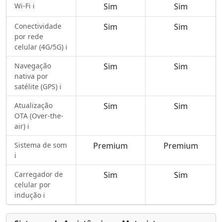
Wi-Fi ℹ️
Sim
Sim
Conectividade
Sim
Sim
por rede
celular (4G/5G) ℹ️
Navegação
Sim
Sim
nativa por
satélite (GPS) ℹ️
Atualização
Sim
Sim
OTA (Over-the-
air) ℹ️
Sistema de som
Premium
Premium
ℹ️
Carregador de
Sim
Sim
celular por
indução ℹ️