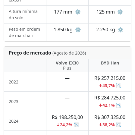
Altura mínima
177 mm
⚙️
125 mm
⚙️
do solo ℹ️
Peso em ordem
1.850 kg
⚙️
2.250 kg
⚙️
de marcha ℹ️
Preço de mercado
(Agosto de 2026)
Volvo EX30
BYD Han
Plus
—
R$ 257.215,00
2022
↓43,7% 📉
—
R$ 284.725,00
2023
↓42,1% 📉
R$ 198.250,00
R$ 307.325,00
2024
↓24,2% 📉
↓38,2% 📉