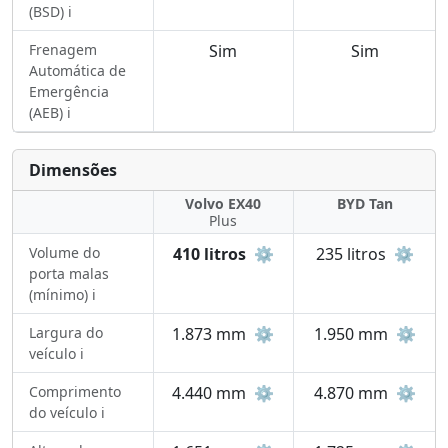
(BSD) ℹ️
Frenagem
Sim
Sim
Automática de
Emergência
(AEB) ℹ️
Dimensões
Volvo EX40
BYD Tan
Plus
Volume do
410 litros
⚙️
235 litros
⚙️
porta malas
(mínimo) ℹ️
Largura do
1.873 mm
⚙️
1.950 mm
⚙️
veículo ℹ️
Comprimento
4.440 mm
⚙️
4.870 mm
⚙️
do veículo ℹ️