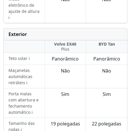
eletrônico de
ajuste de altura
ℹ️
Exterior
Volvo EX40
BYD Tan
Plus
Teto solar ℹ️
Panorâmico
Panorâmico
Maçanetas
Não
Não
automáticas
retráteis ℹ️
Porta malas
Sim
Sim
com abertura e
fechamento
automático ℹ️
Tamanho das
19 polegadas
22 polegadas
rodas ℹ️