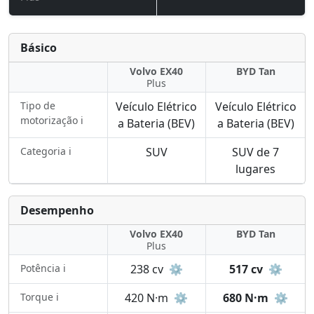
Básico
Volvo EX40
BYD Tan
Plus
Tipo de
Veículo Elétrico
Veículo Elétrico
motorização ℹ️
a Bateria (BEV)
a Bateria (BEV)
Categoria ℹ️
SUV
SUV de 7
lugares
Desempenho
Volvo EX40
BYD Tan
Plus
Potência ℹ️
238 cv
⚙️
517 cv
⚙️
Torque ℹ️
420 N·m
⚙️
680 N·m
⚙️