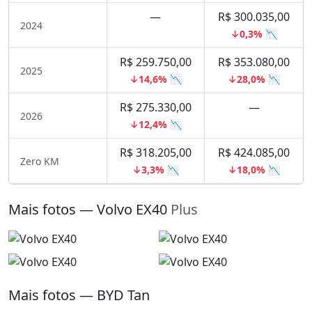
—
R$ 300.035,00
2024
↓0,3% 📉
R$ 259.750,00
R$ 353.080,00
2025
↓14,6% 📉
↓28,0% 📉
R$ 275.330,00
—
2026
↓12,4% 📉
R$ 318.205,00
R$ 424.085,00
Zero KM
↓3,3% 📉
↓18,0% 📉
Mais fotos — Volvo EX40
Plus
Mais fotos — BYD Tan