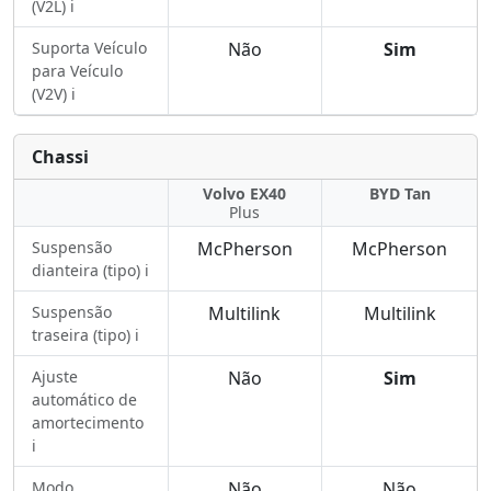
(V2L) ℹ️
Suporta Veículo
Não
Sim
para Veículo
(V2V) ℹ️
Chassi
Volvo EX40
BYD Tan
Plus
Suspensão
McPherson
McPherson
dianteira (tipo) ℹ️
Suspensão
Multilink
Multilink
traseira (tipo) ℹ️
Ajuste
Não
Sim
automático de
amortecimento
ℹ️
Modo
Não
Não