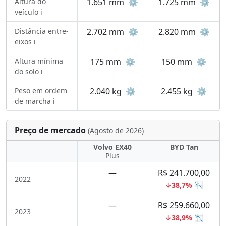
Altura do
1.651 mm
⚙️
1.725 mm
⚙️
veículo ℹ️
Distância entre-
2.702 mm
⚙️
2.820 mm
⚙️
eixos ℹ️
Altura mínima
175 mm
⚙️
150 mm
⚙️
do solo ℹ️
Peso em ordem
2.040 kg
⚙️
2.455 kg
⚙️
de marcha ℹ️
Preço de mercado
(Agosto de 2026)
Volvo EX40
BYD Tan
Plus
—
R$ 241.700,00
2022
↓38,7% 📉
—
R$ 259.660,00
2023
↓38,9% 📉