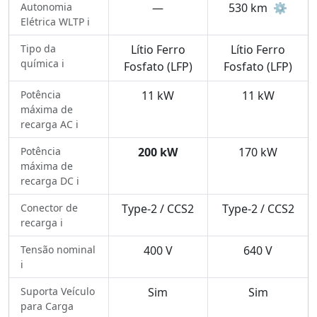
Autonomia
—
530 km
⚙️
Elétrica WLTP ℹ️
Tipo da
Lítio Ferro
Lítio Ferro
química ℹ️
Fosfato (LFP)
Fosfato (LFP)
Potência
11 kW
11 kW
máxima de
recarga AC ℹ️
Potência
200 kW
170 kW
máxima de
recarga DC ℹ️
Conector de
Type-2 / CCS2
Type-2 / CCS2
recarga ℹ️
Tensão nominal
400 V
640 V
ℹ️
Suporta Veículo
Sim
Sim
para Carga