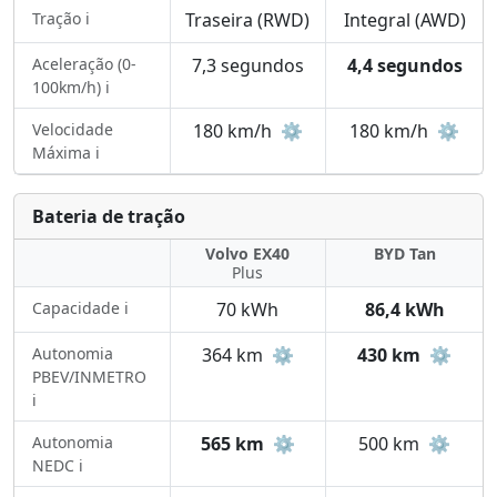
Tração ℹ️
Traseira (RWD)
Integral (AWD)
Aceleração (0-
7,3 segundos
4,4 segundos
100km/h) ℹ️
Velocidade
180 km/h
⚙️
180 km/h
⚙️
Máxima ℹ️
Bateria de tração
Volvo EX40
BYD Tan
Plus
Capacidade ℹ️
70 kWh
86,4 kWh
Autonomia
364 km
⚙️
430 km
⚙️
PBEV/INMETRO
ℹ️
Autonomia
565 km
⚙️
500 km
⚙️
NEDC ℹ️