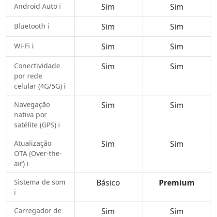
Android Auto ℹ️
Sim
Sim
Bluetooth ℹ️
Sim
Sim
Wi-Fi ℹ️
Sim
Sim
Conectividade
Sim
Sim
por rede
celular (4G/5G) ℹ️
Navegação
Sim
Sim
nativa por
satélite (GPS) ℹ️
Atualização
Sim
Sim
OTA (Over-the-
air) ℹ️
Sistema de som
Básico
Premium
ℹ️
Carregador de
Sim
Sim