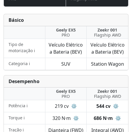
Básico
Geely EX5
Zeekr 001
PRO
Flagship AWD
Tipo de
Veículo Elétrico
Veículo Elétrico
motorização ℹ️
a Bateria (BEV)
a Bateria (BEV)
Categoria ℹ️
SUV
Station Wagon
Desempenho
Geely EX5
Zeekr 001
PRO
Flagship AWD
Potência ℹ️
219 cv
⚙️
544 cv
⚙️
Torque ℹ️
320 N·m
⚙️
686 N·m
⚙️
Tração ℹ️
Dianteira (FWD)
Integral (AWD)