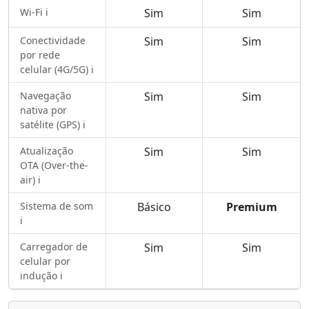
Wi-Fi ℹ️
Sim
Sim
Conectividade
Sim
Sim
por rede
celular (4G/5G) ℹ️
Navegação
Sim
Sim
nativa por
satélite (GPS) ℹ️
Atualização
Sim
Sim
OTA (Over-the-
air) ℹ️
Sistema de som
Básico
Premium
ℹ️
Carregador de
Sim
Sim
celular por
indução ℹ️