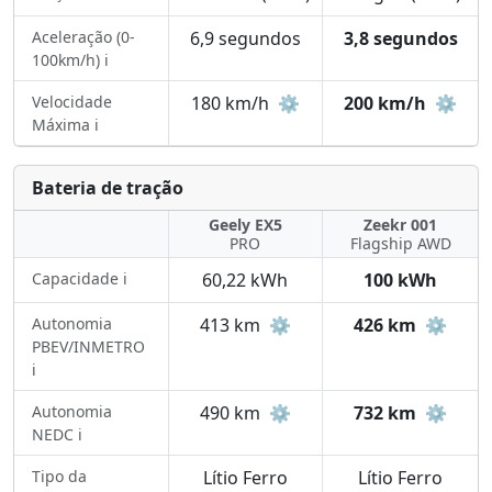
Aceleração (0-
6,9 segundos
3,8 segundos
100km/h) ℹ️
Velocidade
180 km/h
⚙️
200 km/h
⚙️
Máxima ℹ️
Bateria de tração
Geely EX5
Zeekr 001
PRO
Flagship AWD
Capacidade ℹ️
60,22 kWh
100 kWh
Autonomia
413 km
⚙️
426 km
⚙️
PBEV/INMETRO
ℹ️
Autonomia
490 km
⚙️
732 km
⚙️
NEDC ℹ️
Tipo da
Lítio Ferro
Lítio Ferro