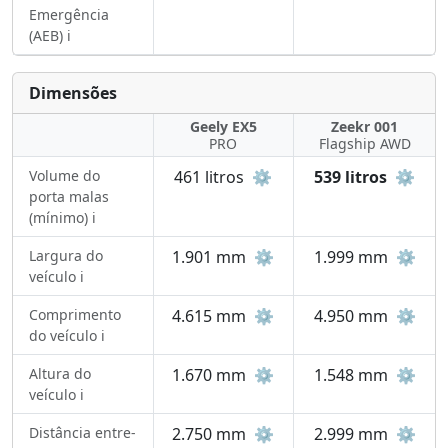
Emergência
(AEB) ℹ️
Dimensões
Geely EX5
Zeekr 001
PRO
Flagship AWD
Volume do
461 litros
⚙️
539 litros
⚙️
porta malas
(mínimo) ℹ️
Largura do
1.901 mm
⚙️
1.999 mm
⚙️
veículo ℹ️
Comprimento
4.615 mm
⚙️
4.950 mm
⚙️
do veículo ℹ️
Altura do
1.670 mm
⚙️
1.548 mm
⚙️
veículo ℹ️
Distância entre-
2.750 mm
⚙️
2.999 mm
⚙️