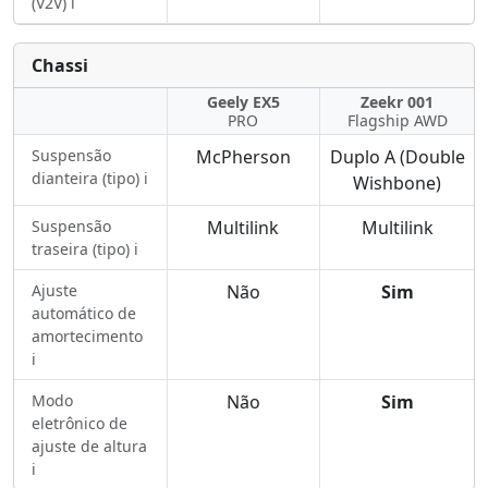
(V2V) ℹ️
Chassi
Geely EX5
Zeekr 001
PRO
Flagship AWD
Suspensão
McPherson
Duplo A (Double
dianteira (tipo) ℹ️
Wishbone)
Suspensão
Multilink
Multilink
traseira (tipo) ℹ️
Ajuste
Não
Sim
automático de
amortecimento
ℹ️
Modo
Não
Sim
eletrônico de
ajuste de altura
ℹ️