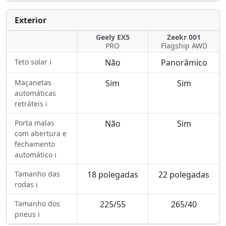
Exterior
Geely EX5
Zeekr 001
PRO
Flagship AWD
Teto solar ℹ️
Não
Panorâmico
Maçanetas
Sim
Sim
automáticas
retráteis ℹ️
Porta malas
Não
Sim
com abertura e
fechamento
automático ℹ️
Tamanho das
18 polegadas
22 polegadas
rodas ℹ️
Tamanho dos
225/55
265/40
pneus ℹ️