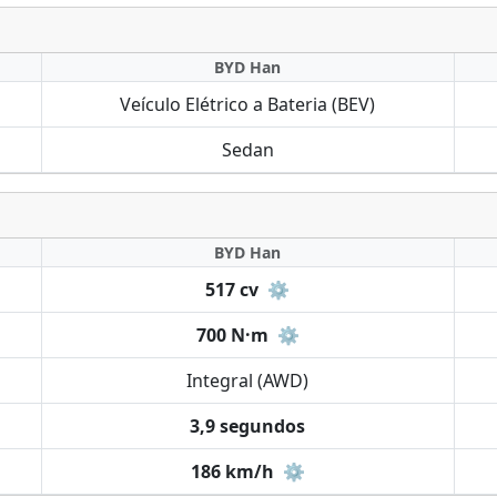
BYD Han
Veículo Elétrico a Bateria (BEV)
Sedan
BYD Han
517 cv
⚙️
700 N·m
⚙️
Integral (AWD)
3,9 segundos
186 km/h
⚙️