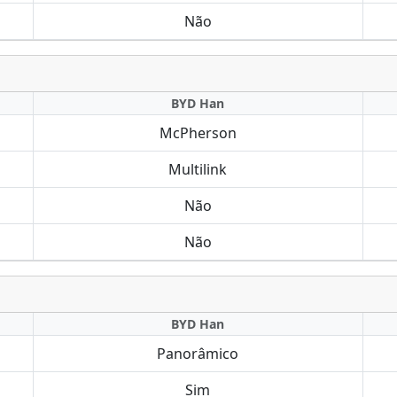
Não
BYD Han
McPherson
Multilink
Não
Não
BYD Han
Panorâmico
Sim