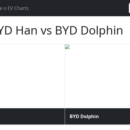
e o EV Charts
YD Han vs BYD Dolphin
BYD Dolphin