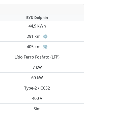
BYD Dolphin
44,9 kWh
291 km
⚙️
405 km
⚙️
Lítio Ferro Fosfato (LFP)
7 kW
60 kW
Type-2 / CCS2
400 V
Sim