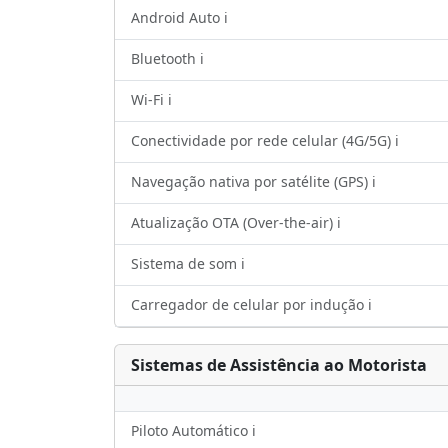
Android Auto ℹ️
Bluetooth ℹ️
Wi-Fi ℹ️
Conectividade por rede celular (4G/5G) ℹ️
Navegação nativa por satélite (GPS) ℹ️
Atualização OTA (Over-the-air) ℹ️
Sistema de som ℹ️
Carregador de celular por indução ℹ️
Sistemas de Assistência ao Motorista
Piloto Automático ℹ️