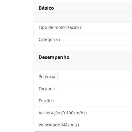
Básico
Tipo de motorização ℹ️
Categoria ℹ️
Desempenho
Potência ℹ️
Torque ℹ️
Tração ℹ️
Aceleração (0-100km/h) ℹ️
Velocidade Máxima ℹ️