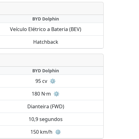
BYD Dolphin
Veículo Elétrico a Bateria (BEV)
Hatchback
BYD Dolphin
95 cv
⚙️
180 N·m
⚙️
Dianteira (FWD)
10,9 segundos
150 km/h
⚙️