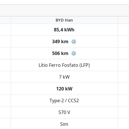
BYD Han
85,4 kWh
349 km
⚙️
506 km
⚙️
Lítio Ferro Fosfato (LFP)
7 kW
120 kW
Type-2 / CCS2
570 V
Sim