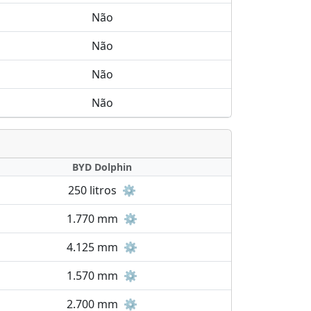
Não
Não
Não
Não
BYD Dolphin
250 litros
⚙️
1.770 mm
⚙️
4.125 mm
⚙️
1.570 mm
⚙️
2.700 mm
⚙️