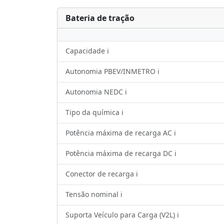
Bateria de tração
Capacidade ℹ️
Autonomia PBEV/INMETRO ℹ️
Autonomia NEDC ℹ️
Tipo da química ℹ️
Potência máxima de recarga AC ℹ️
Potência máxima de recarga DC ℹ️
Conector de recarga ℹ️
Tensão nominal ℹ️
Suporta Veículo para Carga (V2L) ℹ️