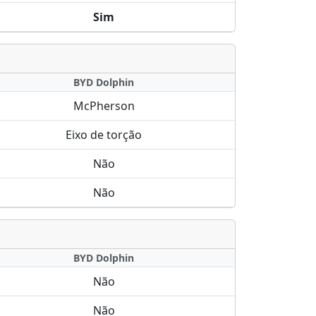
Sim
BYD Dolphin
McPherson
Eixo de torção
Não
Não
BYD Dolphin
Não
Não