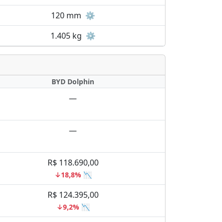
120 mm
⚙️
1.405 kg
⚙️
BYD Dolphin
—
—
R$ 118.690,00
↓18,8% 📉
R$ 124.395,00
↓9,2% 📉