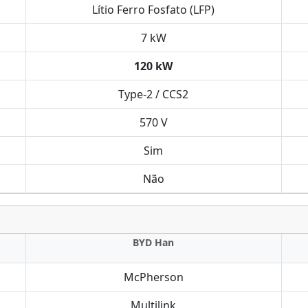
Lítio Ferro Fosfato (LFP)
7 kW
120 kW
Type-2 / CCS2
570 V
Sim
Não
BYD Han
McPherson
Multilink