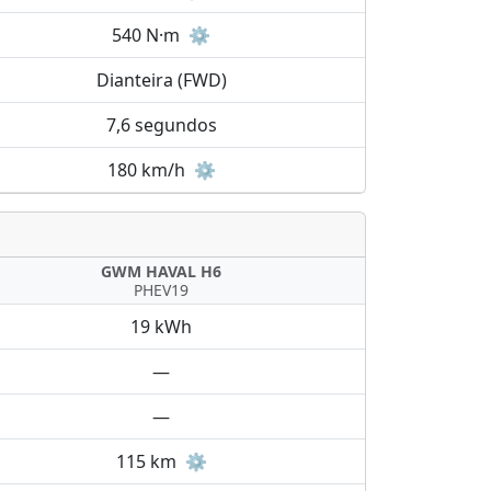
540 N·m
⚙️
Dianteira (FWD)
7,6 segundos
180 km/h
⚙️
GWM HAVAL H6
PHEV19
19 kWh
—
—
115 km
⚙️