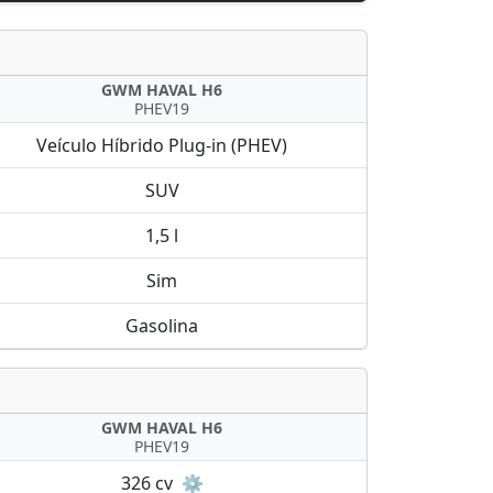
GWM HAVAL H6
PHEV19
Veículo Híbrido Plug-in (PHEV)
SUV
1,5 l
Sim
Gasolina
GWM HAVAL H6
PHEV19
326 cv
⚙️