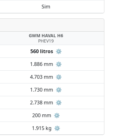
Sim
GWM HAVAL H6
PHEV19
560 litros
⚙️
1.886 mm
⚙️
4.703 mm
⚙️
1.730 mm
⚙️
2.738 mm
⚙️
200 mm
⚙️
1.915 kg
⚙️