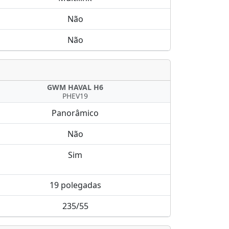
Não
Não
GWM HAVAL H6
PHEV19
Panorâmico
Não
Sim
19 polegadas
235/55