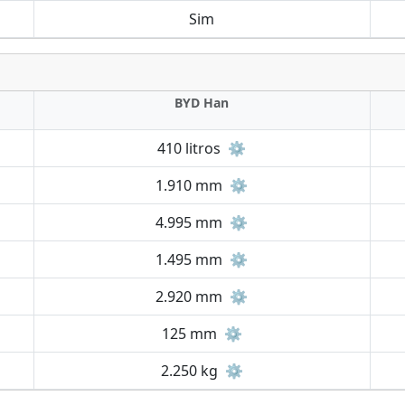
Sim
BYD Han
410 litros
⚙️
1.910 mm
⚙️
4.995 mm
⚙️
1.495 mm
⚙️
2.920 mm
⚙️
125 mm
⚙️
2.250 kg
⚙️