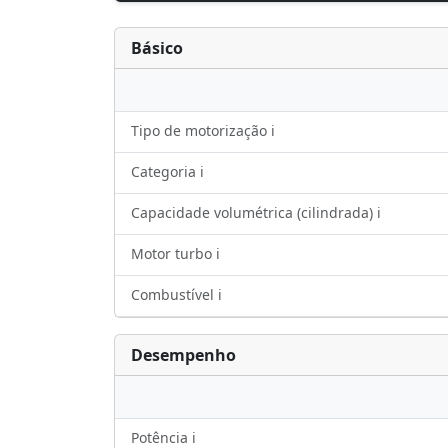
Básico
Tipo de motorização ℹ️
Categoria ℹ️
Capacidade volumétrica (cilindrada) ℹ️
Motor turbo ℹ️
Combustível ℹ️
Desempenho
Potência ℹ️