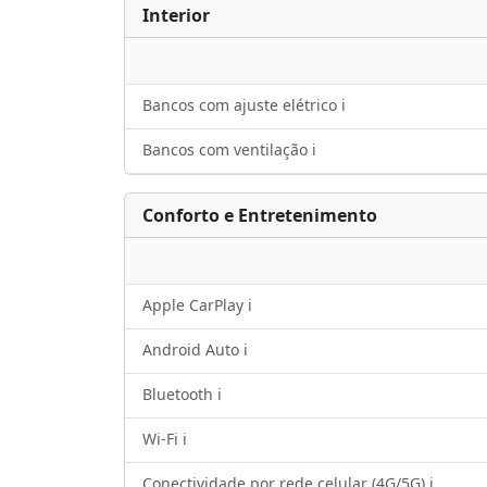
Interior
Bancos com ajuste elétrico ℹ️
Bancos com ventilação ℹ️
Conforto e Entretenimento
Apple CarPlay ℹ️
Android Auto ℹ️
Bluetooth ℹ️
Wi-Fi ℹ️
Conectividade por rede celular (4G/5G) ℹ️