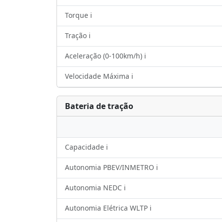
Torque ℹ️
Tração ℹ️
Aceleração (0-100km/h) ℹ️
Velocidade Máxima ℹ️
Bateria de tração
Capacidade ℹ️
Autonomia PBEV/INMETRO ℹ️
Autonomia NEDC ℹ️
Autonomia Elétrica WLTP ℹ️