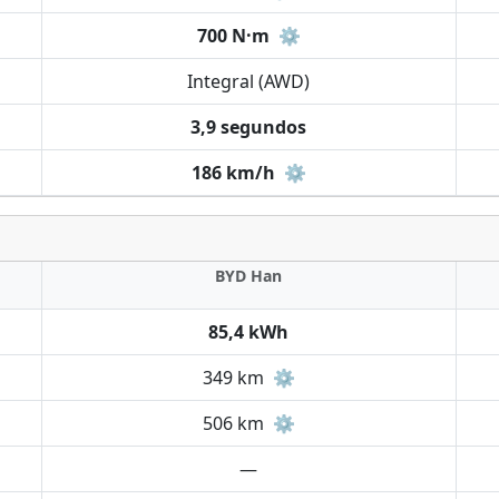
700 N·m
⚙️
Integral (AWD)
3,9 segundos
186 km/h
⚙️
BYD Han
85,4 kWh
349 km
⚙️
506 km
⚙️
—