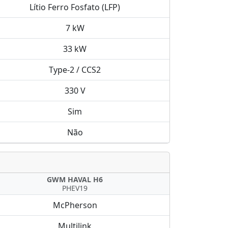
Lítio Ferro Fosfato (LFP)
7 kW
33 kW
Type-2 / CCS2
330 V
Sim
Não
GWM HAVAL H6
PHEV19
McPherson
Multilink