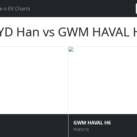
e o EV Charts
YD Han vs GWM HAVAL 
GWM HAVAL H6
PHEV19