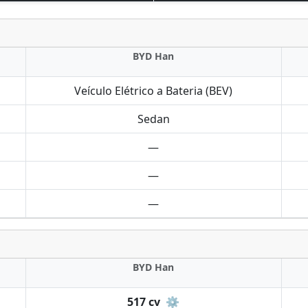
BYD Han
Veículo Elétrico a Bateria (BEV)
Sedan
—
—
—
BYD Han
517 cv
⚙️