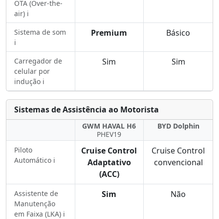
OTA (Over-the-
air) ℹ️
Sistema de som
Premium
Básico
ℹ️
Carregador de
Sim
Sim
celular por
indução ℹ️
Sistemas de Assistência ao Motorista
GWM HAVAL H6
BYD Dolphin
PHEV19
Piloto
Cruise Control
Cruise Control
Automático ℹ️
Adaptativo
convencional
(ACC)
Assistente de
Sim
Não
Manutenção
em Faixa (LKA) ℹ️