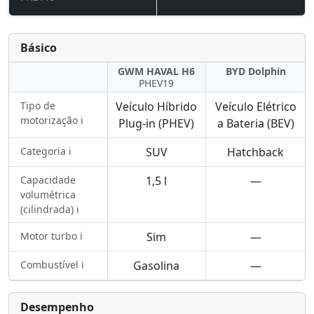
Básico
GWM HAVAL H6
BYD Dolphin
PHEV19
Tipo de
Veículo Híbrido
Veículo Elétrico
motorização ℹ️
Plug-in (PHEV)
a Bateria (BEV)
Categoria ℹ️
SUV
Hatchback
Capacidade
1,5 l
—
volumétrica
(cilindrada) ℹ️
Motor turbo ℹ️
Sim
—
Combustível ℹ️
Gasolina
—
Desempenho