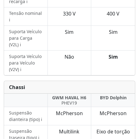
recarga ℹ️
Tensão nominal
330 V
400 V
ℹ️
Suporta Veículo
Sim
Sim
para Carga
(V2L) ℹ️
Suporta Veículo
Não
Sim
para Veículo
(V2V) ℹ️
Chassi
GWM HAVAL H6
BYD Dolphin
PHEV19
Suspensão
McPherson
McPherson
dianteira (tipo) ℹ️
Suspensão
Multilink
Eixo de torção
traseira (tipo) ℹ️