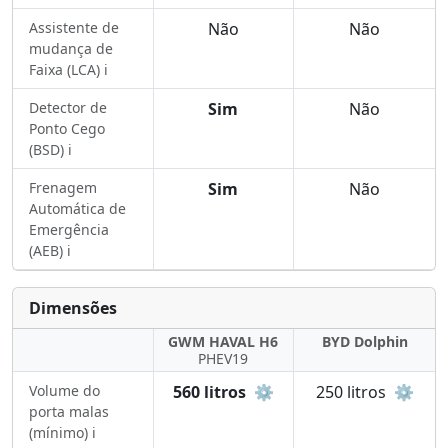
Assistente de
Não
Não
mudança de
Faixa (LCA) ℹ️
Detector de
Sim
Não
Ponto Cego
(BSD) ℹ️
Frenagem
Sim
Não
Automática de
Emergência
(AEB) ℹ️
Dimensões
GWM HAVAL H6
BYD Dolphin
PHEV19
Volume do
560 litros
⚙️
250 litros
⚙️
porta malas
(mínimo) ℹ️