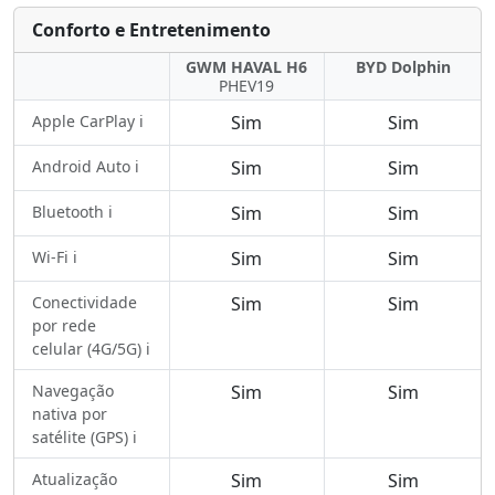
Conforto e Entretenimento
GWM HAVAL H6
BYD Dolphin
PHEV19
Apple CarPlay ℹ️
Sim
Sim
Android Auto ℹ️
Sim
Sim
Bluetooth ℹ️
Sim
Sim
Wi-Fi ℹ️
Sim
Sim
Conectividade
Sim
Sim
por rede
celular (4G/5G) ℹ️
Navegação
Sim
Sim
nativa por
satélite (GPS) ℹ️
Atualização
Sim
Sim