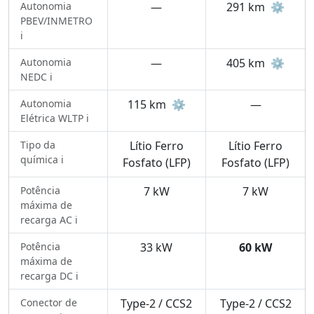
Autonomia
—
291 km
⚙️
PBEV/INMETRO
ℹ️
Autonomia
—
405 km
⚙️
NEDC ℹ️
Autonomia
115 km
⚙️
—
Elétrica WLTP ℹ️
Tipo da
Lítio Ferro
Lítio Ferro
química ℹ️
Fosfato (LFP)
Fosfato (LFP)
Potência
7 kW
7 kW
máxima de
recarga AC ℹ️
Potência
33 kW
60 kW
máxima de
recarga DC ℹ️
Conector de
Type-2 / CCS2
Type-2 / CCS2