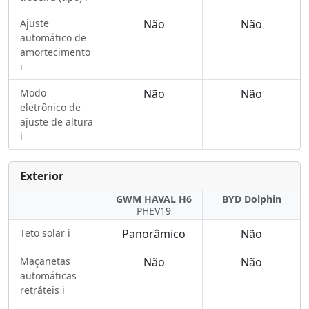
Ajuste
Não
Não
automático de
amortecimento
ℹ️
Modo
Não
Não
eletrônico de
ajuste de altura
ℹ️
Exterior
GWM HAVAL H6
BYD Dolphin
PHEV19
Teto solar ℹ️
Panorâmico
Não
Maçanetas
Não
Não
automáticas
retráteis ℹ️