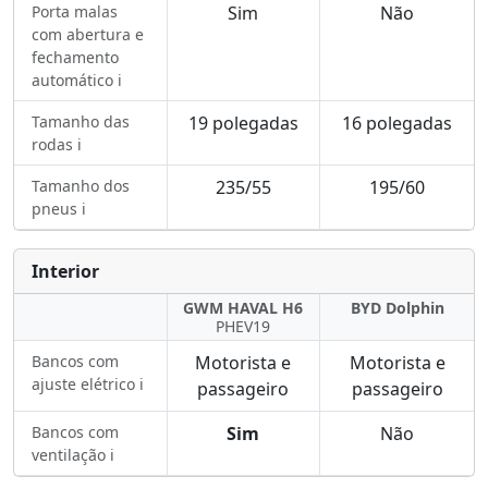
Porta malas
Sim
Não
com abertura e
fechamento
automático ℹ️
Tamanho das
19 polegadas
16 polegadas
rodas ℹ️
Tamanho dos
235/55
195/60
pneus ℹ️
Interior
GWM HAVAL H6
BYD Dolphin
PHEV19
Bancos com
Motorista e
Motorista e
ajuste elétrico ℹ️
passageiro
passageiro
Bancos com
Sim
Não
ventilação ℹ️