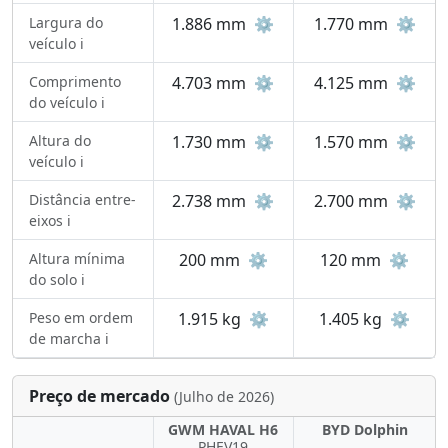
Largura do
1.886 mm
⚙️
1.770 mm
⚙️
veículo ℹ️
Comprimento
4.703 mm
⚙️
4.125 mm
⚙️
do veículo ℹ️
Altura do
1.730 mm
⚙️
1.570 mm
⚙️
veículo ℹ️
Distância entre-
2.738 mm
⚙️
2.700 mm
⚙️
eixos ℹ️
Altura mínima
200 mm
⚙️
120 mm
⚙️
do solo ℹ️
Peso em ordem
1.915 kg
⚙️
1.405 kg
⚙️
de marcha ℹ️
Preço de mercado
(Julho de 2026)
GWM HAVAL H6
BYD Dolphin
PHEV19