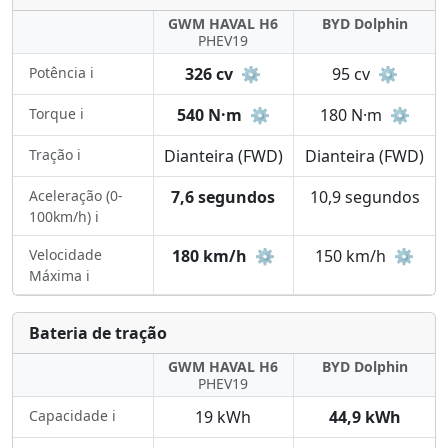
GWM HAVAL H6
BYD Dolphin
PHEV19
Potência ℹ️
326 cv
⚙️
95 cv
⚙️
Torque ℹ️
540 N·m
⚙️
180 N·m
⚙️
Tração ℹ️
Dianteira (FWD)
Dianteira (FWD)
Aceleração (0-
7,6 segundos
10,9 segundos
100km/h) ℹ️
Velocidade
180 km/h
⚙️
150 km/h
⚙️
Máxima ℹ️
Bateria de tração
GWM HAVAL H6
BYD Dolphin
PHEV19
Capacidade ℹ️
19 kWh
44,9 kWh