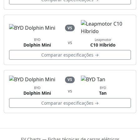
VS
BYD
Leapmotor
vs
Dolphin Mini
C10 Híbrido
Comparar especificações →
VS
BYD
BYD
vs
Dolphin Mini
Tan
Comparar especificações →
EV Charts — Fichas técnicas de carros elétricos