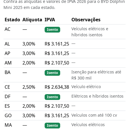
Confira as alíquotas e valores de IPVA 2026 para o BYD Dolphin
Mini 2025 em cada estado.
Estado
Alíquota
IPVA
Observações
AC
—
Veículos elétricos e
Isento
híbridos isentos
AL
3,00%
R$ 3.161,25
—
AP
3,00%
R$ 3.161,25
—
AM
2,00%
R$ 2.107,50
—
BA
—
Isenção para elétricos até
Isento
R$ 300 mil
CE
2,50%
R$ 2.634,38
Veículo elétrico
DF
—
Elétricos e híbridos isentos
Isento
ES
2,00%
R$ 2.107,50
—
GO
3,00%
R$ 3.161,25
Veículos com até 100 cv
MA
—
Veículos elétricos
Isento