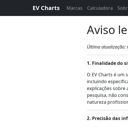
EV Charts
Marcas
Calculadora
Sobr
Aviso l
Última atualização:
1. Finalidade do si
O EV Charts é um s
incluindo especifi
explicações sobre 
pesquisa, não cons
natureza profission
2. Precisão das i