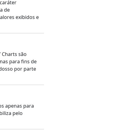
 caráter
ia de
alores exibidos e
 Charts são
enas para fins de
ndosso por parte
dos apenas para
iliza pelo