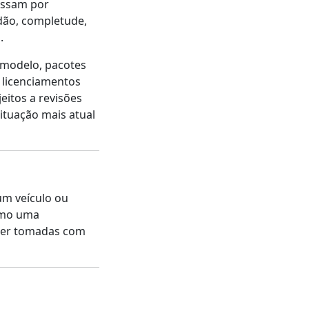
assam por
dão, completude,
.
-modelo, pacotes
e licenciamentos
eitos a revisões
ituação mais atual
um veículo ou
como uma
ser tomadas com