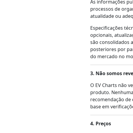
As informações pub
processos de organ
atualidade ou adeq
Especificações téc
opcionais, atualiz
são consolidados a
posteriores por pa
do mercado no mo
3. Não somos rev
O EV Charts não v
produto. Nenhuma 
recomendação de c
base em verificaçõ
4. Preços