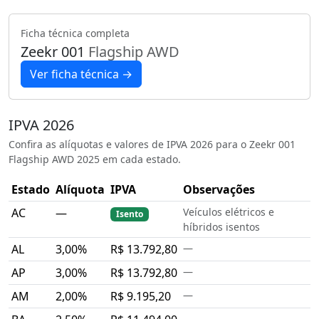
Ficha técnica completa
Zeekr 001
Flagship AWD
Ver ficha técnica →
IPVA 2026
Confira as alíquotas e valores de IPVA 2026 para o Zeekr 001
Flagship AWD 2025 em cada estado.
Estado
Alíquota
IPVA
Observações
AC
—
Veículos elétricos e
Isento
híbridos isentos
AL
3,00%
R$ 13.792,80
—
AP
3,00%
R$ 13.792,80
—
AM
2,00%
R$ 9.195,20
—
—