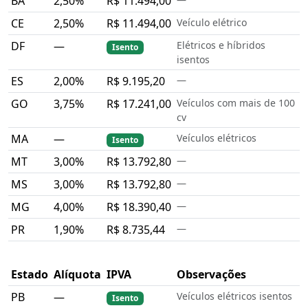
BA
2,50%
R$ 11.494,00
CE
2,50%
R$ 11.494,00
Veículo elétrico
DF
—
Elétricos e híbridos
Isento
isentos
ES
2,00%
R$ 9.195,20
—
GO
3,75%
R$ 17.241,00
Veículos com mais de 100
cv
MA
—
Veículos elétricos
Isento
MT
3,00%
R$ 13.792,80
—
MS
3,00%
R$ 13.792,80
—
MG
4,00%
R$ 18.390,40
—
PR
1,90%
R$ 8.735,44
—
Estado
Alíquota
IPVA
Observações
PB
—
Veículos elétricos isentos
Isento