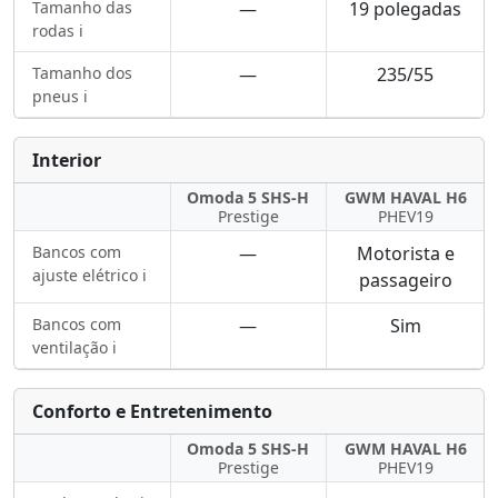
Tamanho das
—
19 polegadas
rodas ℹ️
Tamanho dos
—
235/55
pneus ℹ️
Interior
Omoda 5 SHS-H
GWM HAVAL H6
Prestige
PHEV19
Bancos com
—
Motorista e
ajuste elétrico ℹ️
passageiro
Bancos com
—
Sim
ventilação ℹ️
Conforto e Entretenimento
Omoda 5 SHS-H
GWM HAVAL H6
Prestige
PHEV19