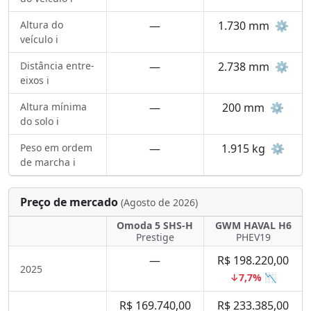
Altura do
—
1.730 mm
⚙️
veículo ℹ️
Distância entre-
—
2.738 mm
⚙️
eixos ℹ️
Altura mínima
—
200 mm
⚙️
do solo ℹ️
Peso em ordem
—
1.915 kg
⚙️
de marcha ℹ️
Preço de mercado
(Agosto de 2026)
Omoda 5 SHS-H
GWM HAVAL H6
Prestige
PHEV19
—
R$ 198.220,00
2025
↓7,7% 📉
R$ 169.740,00
R$ 233.385,00