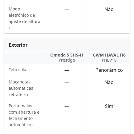
Modo
—
Não
eletrônico de
ajuste de altura
ℹ️
Exterior
Omoda 5 SHS-H
GWM HAVAL H6
Prestige
PHEV19
Teto solar ℹ️
—
Panorâmico
Maçanetas
—
Não
automáticas
retráteis ℹ️
Porta malas
—
Sim
com abertura e
fechamento
automático ℹ️