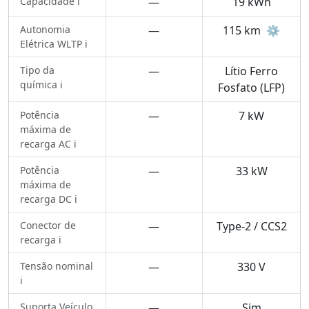
Capacidade ℹ️
—
19 kWh
Autonomia
—
115 km
⚙️
Elétrica WLTP ℹ️
Tipo da
—
Lítio Ferro
química ℹ️
Fosfato (LFP)
Potência
—
7 kW
máxima de
recarga AC ℹ️
Potência
—
33 kW
máxima de
recarga DC ℹ️
Conector de
—
Type-2 / CCS2
recarga ℹ️
Tensão nominal
—
330 V
ℹ️
Suporta Veículo
—
Sim