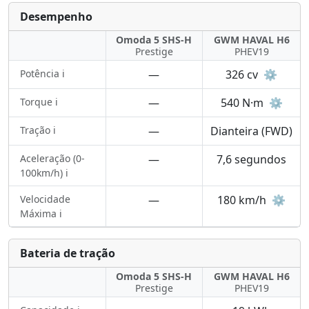
Desempenho
Omoda 5 SHS-H
GWM HAVAL H6
Prestige
PHEV19
Potência ℹ️
—
326 cv
⚙️
Torque ℹ️
—
540 N·m
⚙️
Tração ℹ️
—
Dianteira (FWD)
Aceleração (0-
—
7,6 segundos
100km/h) ℹ️
Velocidade
—
180 km/h
⚙️
Máxima ℹ️
Bateria de tração
Omoda 5 SHS-H
GWM HAVAL H6
Prestige
PHEV19