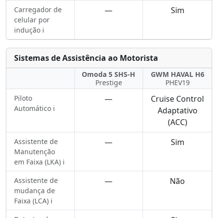
Carregador de
—
Sim
celular por
indução ℹ️
Sistemas de Assistência ao Motorista
Omoda 5 SHS-H
GWM HAVAL H6
Prestige
PHEV19
Piloto
—
Cruise Control
Automático ℹ️
Adaptativo
(ACC)
Assistente de
—
Sim
Manutenção
em Faixa (LKA) ℹ️
Assistente de
—
Não
mudança de
Faixa (LCA) ℹ️