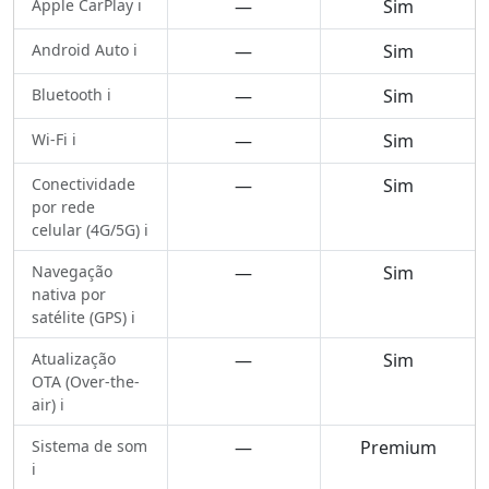
Apple CarPlay ℹ️
—
Sim
Android Auto ℹ️
—
Sim
Bluetooth ℹ️
—
Sim
Wi-Fi ℹ️
—
Sim
Conectividade
—
Sim
por rede
celular (4G/5G) ℹ️
Navegação
—
Sim
nativa por
satélite (GPS) ℹ️
Atualização
—
Sim
OTA (Over-the-
air) ℹ️
Sistema de som
—
Premium
ℹ️