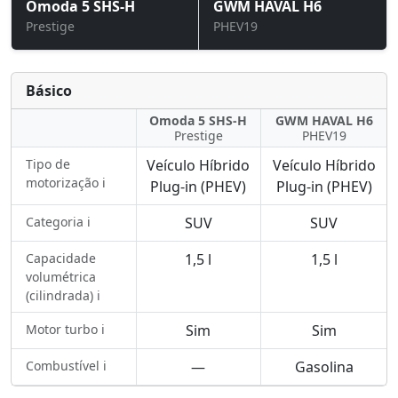
Omoda 5 SHS-H
GWM HAVAL H6
Prestige
PHEV19
Básico
Omoda 5 SHS-H
GWM HAVAL H6
Prestige
PHEV19
Tipo de
Veículo Híbrido
Veículo Híbrido
motorização ℹ️
Plug-in (PHEV)
Plug-in (PHEV)
Categoria ℹ️
SUV
SUV
Capacidade
1,5 l
1,5 l
volumétrica
(cilindrada) ℹ️
Motor turbo ℹ️
Sim
Sim
Combustível ℹ️
—
Gasolina