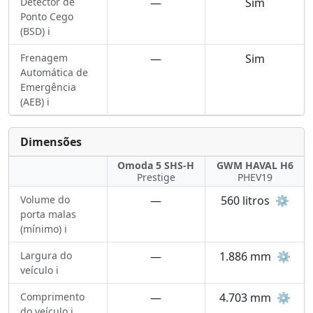
Detector de
—
Sim
Ponto Cego
(BSD) ℹ️
Frenagem
—
Sim
Automática de
Emergência
(AEB) ℹ️
Dimensões
Omoda 5 SHS-H
GWM HAVAL H6
Prestige
PHEV19
Volume do
—
560 litros
⚙️
porta malas
(mínimo) ℹ️
Largura do
—
1.886 mm
⚙️
veículo ℹ️
Comprimento
—
4.703 mm
⚙️
do veículo ℹ️