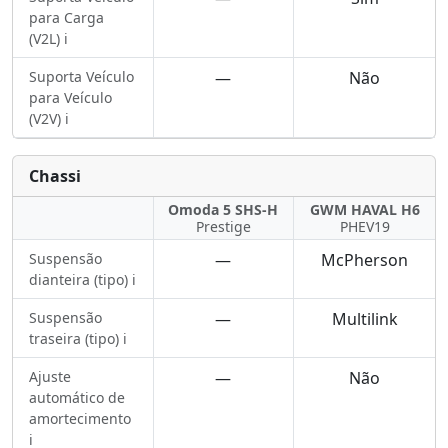
para Carga
(V2L) ℹ️
Suporta Veículo
—
Não
para Veículo
(V2V) ℹ️
Chassi
Omoda 5 SHS-H
GWM HAVAL H6
Prestige
PHEV19
Suspensão
—
McPherson
dianteira (tipo) ℹ️
Suspensão
—
Multilink
traseira (tipo) ℹ️
Ajuste
—
Não
automático de
amortecimento
ℹ️