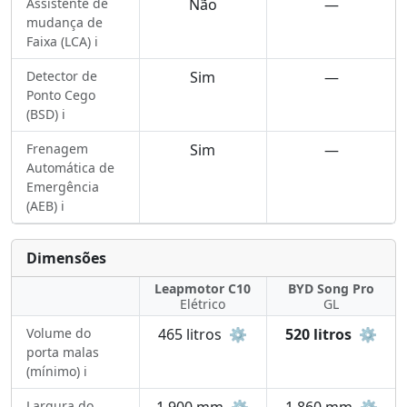
Assistente de
Não
—
mudança de
Faixa (LCA) ℹ️
Detector de
Sim
—
Ponto Cego
(BSD) ℹ️
Frenagem
Sim
—
Automática de
Emergência
(AEB) ℹ️
Dimensões
Leapmotor C10
BYD Song Pro
Elétrico
GL
Volume do
465 litros
⚙️
520 litros
⚙️
porta malas
(mínimo) ℹ️
Largura do