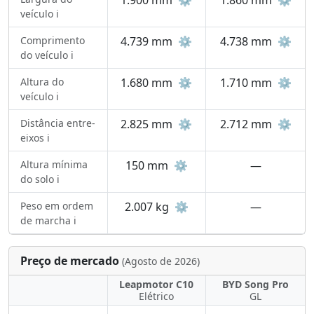
1.900 mm
⚙️
1.860 mm
⚙️
veículo ℹ️
Comprimento
4.739 mm
⚙️
4.738 mm
⚙️
do veículo ℹ️
Altura do
1.680 mm
⚙️
1.710 mm
⚙️
veículo ℹ️
Distância entre-
2.825 mm
⚙️
2.712 mm
⚙️
eixos ℹ️
Altura mínima
150 mm
⚙️
—
do solo ℹ️
Peso em ordem
2.007 kg
⚙️
—
de marcha ℹ️
Preço de mercado
(Agosto de 2026)
Leapmotor C10
BYD Song Pro
Elétrico
GL