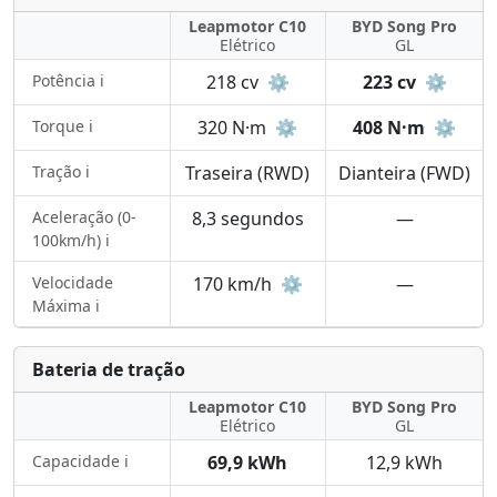
Leapmotor C10
BYD Song Pro
Elétrico
GL
Potência ℹ️
218 cv
⚙️
223 cv
⚙️
Torque ℹ️
320 N·m
⚙️
408 N·m
⚙️
Tração ℹ️
Traseira (RWD)
Dianteira (FWD)
Aceleração (0-
8,3 segundos
—
100km/h) ℹ️
Velocidade
170 km/h
⚙️
—
Máxima ℹ️
Bateria de tração
Leapmotor C10
BYD Song Pro
Elétrico
GL
Capacidade ℹ️
69,9 kWh
12,9 kWh