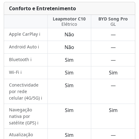
Conforto e Entretenimento
Leapmotor C10
BYD Song Pro
Elétrico
GL
Apple CarPlay ℹ️
Não
—
Android Auto ℹ️
Não
—
Bluetooth ℹ️
Sim
—
Wi-Fi ℹ️
Sim
Sim
Conectividade
Sim
—
por rede
celular (4G/5G) ℹ️
Navegação
Sim
Sim
nativa por
satélite (GPS) ℹ️
Atualização
Sim
—