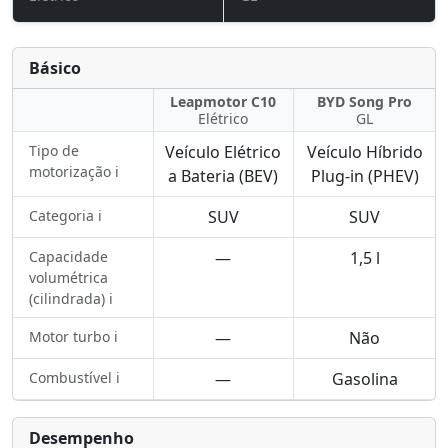
Básico
Leapmotor C10
BYD Song Pro
Elétrico
GL
Tipo de
Veículo Elétrico
Veículo Híbrido
motorização ℹ️
a Bateria (BEV)
Plug-in (PHEV)
Categoria ℹ️
SUV
SUV
Capacidade
—
1,5 l
volumétrica
(cilindrada) ℹ️
Motor turbo ℹ️
—
Não
Combustível ℹ️
—
Gasolina
Desempenho