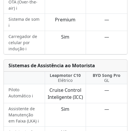
OTA (Over-the-
air) ℹ️
Sistema de som
Premium
—
ℹ️
Carregador de
Sim
—
celular por
indução ℹ️
Sistemas de Assistência ao Motorista
Leapmotor C10
BYD Song Pro
Elétrico
GL
Piloto
Cruise Control
—
Automático ℹ️
Inteligente (ICC)
Assistente de
Sim
—
Manutenção
em Faixa (LKA) ℹ️