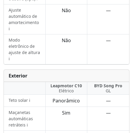
Ajuste
Não
—
automático de
amortecimento
ℹ️
Modo
Não
—
eletrônico de
ajuste de altura
ℹ️
Exterior
Leapmotor C10
BYD Song Pro
Elétrico
GL
Teto solar ℹ️
Panorâmico
—
Maçanetas
Sim
—
automáticas
retráteis ℹ️