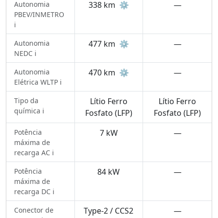
Autonomia
338 km
⚙️
—
PBEV/INMETRO
ℹ️
Autonomia
477 km
⚙️
—
NEDC ℹ️
Autonomia
470 km
⚙️
—
Elétrica WLTP ℹ️
Tipo da
Lítio Ferro
Lítio Ferro
química ℹ️
Fosfato (LFP)
Fosfato (LFP)
Potência
7 kW
—
máxima de
recarga AC ℹ️
Potência
84 kW
—
máxima de
recarga DC ℹ️
Conector de
Type-2 / CCS2
—