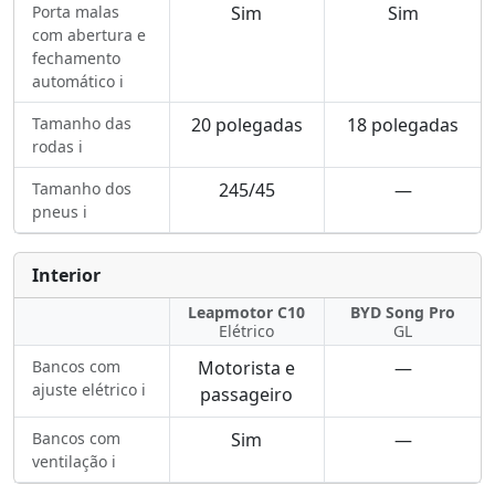
Porta malas
Sim
Sim
com abertura e
fechamento
automático ℹ️
Tamanho das
20 polegadas
18 polegadas
rodas ℹ️
Tamanho dos
245/45
—
pneus ℹ️
Interior
Leapmotor C10
BYD Song Pro
Elétrico
GL
Bancos com
Motorista e
—
ajuste elétrico ℹ️
passageiro
Bancos com
Sim
—
ventilação ℹ️