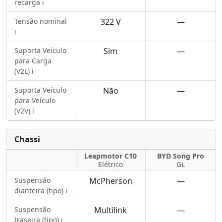
recarga ℹ️
Tensão nominal
322 V
—
ℹ️
Suporta Veículo
Sim
—
para Carga
(V2L) ℹ️
Suporta Veículo
Não
—
para Veículo
(V2V) ℹ️
Chassi
Leapmotor C10
BYD Song Pro
Elétrico
GL
Suspensão
McPherson
—
dianteira (tipo) ℹ️
Suspensão
Multilink
—
traseira (tipo) ℹ️