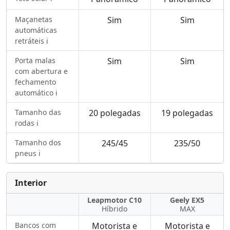
Maçanetas
Sim
Sim
automáticas
retráteis ℹ️
Porta malas
Sim
Sim
com abertura e
fechamento
automático ℹ️
Tamanho das
20 polegadas
19 polegadas
rodas ℹ️
Tamanho dos
245/45
235/50
pneus ℹ️
Interior
Leapmotor C10
Geely EX5
Híbrido
MAX
Bancos com
Motorista e
Motorista e