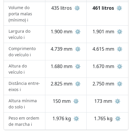
Volume do
435 litros
⚙️
461 litros
⚙️
porta malas
(mínimo) ℹ️
Largura do
1.900 mm
⚙️
1.901 mm
⚙️
veículo ℹ️
Comprimento
4.739 mm
⚙️
4.615 mm
⚙️
do veículo ℹ️
Altura do
1.680 mm
⚙️
1.670 mm
⚙️
veículo ℹ️
Distância entre-
2.825 mm
⚙️
2.750 mm
⚙️
eixos ℹ️
Altura mínima
150 mm
⚙️
173 mm
⚙️
do solo ℹ️
Peso em ordem
1.976 kg
⚙️
1.765 kg
⚙️
de marcha ℹ️