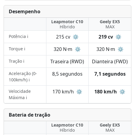
Desempenho
Leapmotor C10
Geely EX5
Híbrido
MAX
Potência ℹ️
215 cv
⚙️
219 cv
⚙️
Torque ℹ️
320 N·m
⚙️
320 N·m
⚙️
Tração ℹ️
Traseira (RWD)
Dianteira (FWD)
Aceleração (0-
8,5 segundos
7,1 segundos
100km/h) ℹ️
Velocidade
170 km/h
⚙️
180 km/h
⚙️
Máxima ℹ️
Bateria de tração
Leapmotor C10
Geely EX5
Híbrido
MAX