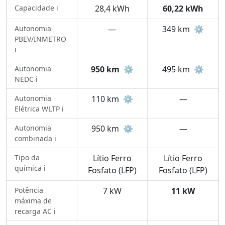
Capacidade ℹ️
28,4 kWh
60,22 kWh
Autonomia
—
349 km
⚙️
PBEV/INMETRO
ℹ️
Autonomia
950 km
⚙️
495 km
⚙️
NEDC ℹ️
Autonomia
110 km
⚙️
—
Elétrica WLTP ℹ️
Autonomia
950 km
⚙️
—
combinada ℹ️
Tipo da
Lítio Ferro
Lítio Ferro
química ℹ️
Fosfato (LFP)
Fosfato (LFP)
Potência
7 kW
11 kW
máxima de
recarga AC ℹ️