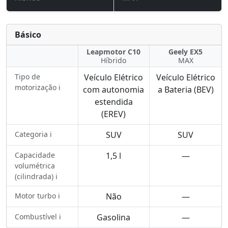
Básico
Leapmotor C10
Geely EX5
Híbrido
MAX
Tipo de
Veículo Elétrico
Veículo Elétrico
motorização ℹ️
com autonomia
a Bateria (BEV)
estendida
(EREV)
Categoria ℹ️
SUV
SUV
Capacidade
1,5 l
—
volumétrica
(cilindrada) ℹ️
Motor turbo ℹ️
Não
—
Combustível ℹ️
Gasolina
—