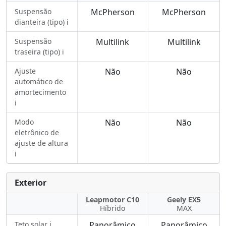
Suspensão
McPherson
McPherson
dianteira (tipo) ℹ️
Suspensão
Multilink
Multilink
traseira (tipo) ℹ️
Ajuste
Não
Não
automático de
amortecimento
ℹ️
Modo
Não
Não
eletrônico de
ajuste de altura
ℹ️
Exterior
Leapmotor C10
Geely EX5
Híbrido
MAX
Teto solar ℹ️
Panorâmico
Panorâmico