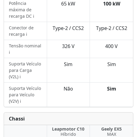
Potência
65 kW
100 kW
máxima de
recarga DC ℹ️
Conector de
Type-2 / CCS2
Type-2 / CCS2
recarga ℹ️
Tensão nominal
326 V
400 V
ℹ️
Suporta Veículo
Sim
Sim
para Carga
(V2L) ℹ️
Suporta Veículo
Não
Sim
para Veículo
(V2V) ℹ️
Chassi
Leapmotor C10
Geely EX5
Híbrido
MAX