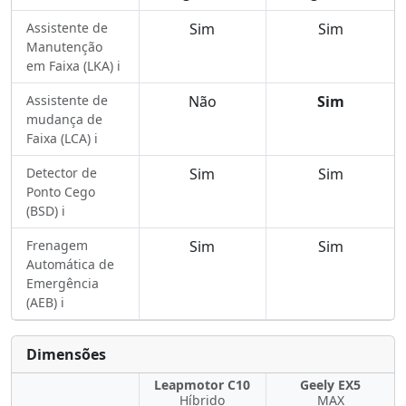
Assistente de
Sim
Sim
Manutenção
em Faixa (LKA) ℹ️
Assistente de
Não
Sim
mudança de
Faixa (LCA) ℹ️
Detector de
Sim
Sim
Ponto Cego
(BSD) ℹ️
Frenagem
Sim
Sim
Automática de
Emergência
(AEB) ℹ️
Dimensões
Leapmotor C10
Geely EX5
Híbrido
MAX