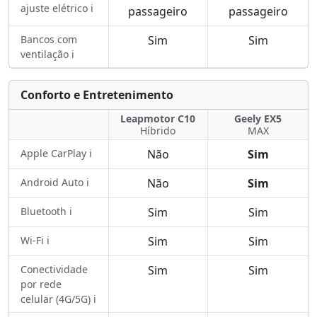
ajuste elétrico ℹ️
passageiro
passageiro
Bancos com
Sim
Sim
ventilação ℹ️
Conforto e Entretenimento
Leapmotor C10
Geely EX5
Híbrido
MAX
Apple CarPlay ℹ️
Não
Sim
Android Auto ℹ️
Não
Sim
Bluetooth ℹ️
Sim
Sim
Wi-Fi ℹ️
Sim
Sim
Conectividade
Sim
Sim
por rede
celular (4G/5G) ℹ️