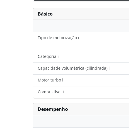
Básico
Tipo de motorização ℹ️
Categoria ℹ️
Capacidade volumétrica (cilindrada) ℹ️
Motor turbo ℹ️
Combustível ℹ️
Desempenho