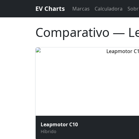
EV Charts
Marcas
Calculadora
Sobr
Comparativo — L
Leapmotor C10
Híbrido