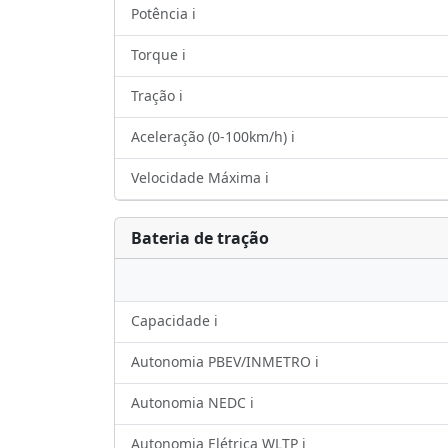
Potência ℹ️
Torque ℹ️
Tração ℹ️
Aceleração (0-100km/h) ℹ️
Velocidade Máxima ℹ️
Bateria de tração
Capacidade ℹ️
Autonomia PBEV/INMETRO ℹ️
Autonomia NEDC ℹ️
Autonomia Elétrica WLTP ℹ️