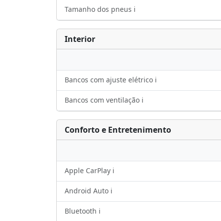
Tamanho dos pneus ℹ️
Interior
Bancos com ajuste elétrico ℹ️
Bancos com ventilação ℹ️
Conforto e Entretenimento
Apple CarPlay ℹ️
Android Auto ℹ️
Bluetooth ℹ️