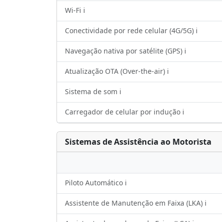
Wi-Fi ℹ️
Conectividade por rede celular (4G/5G) ℹ️
Navegação nativa por satélite (GPS) ℹ️
Atualização OTA (Over-the-air) ℹ️
Sistema de som ℹ️
Carregador de celular por indução ℹ️
Sistemas de Assistência ao Motorista
Piloto Automático ℹ️
Assistente de Manutenção em Faixa (LKA) ℹ️