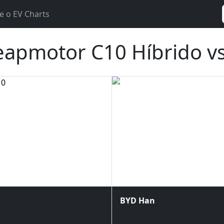
e o EV Charts
eapmotor C10 Híbrido v
BYD Han