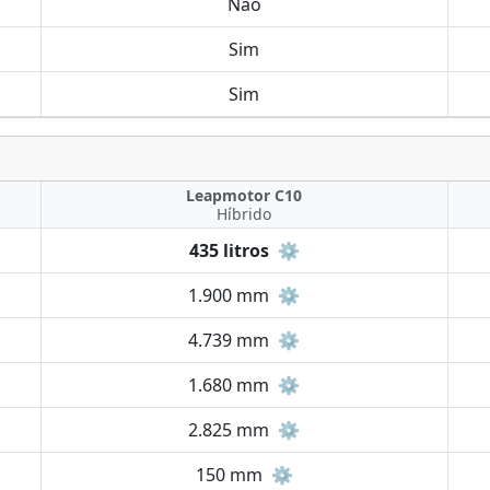
Não
Sim
Sim
Leapmotor C10
Híbrido
435 litros
⚙️
1.900 mm
⚙️
4.739 mm
⚙️
1.680 mm
⚙️
2.825 mm
⚙️
150 mm
⚙️