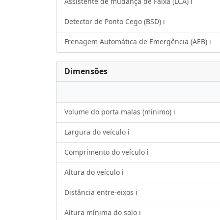
Assistente de mudança de Faixa (LCA) ℹ️
Detector de Ponto Cego (BSD) ℹ️
Frenagem Automática de Emergência (AEB) ℹ️
Dimensões
Volume do porta malas (mínimo) ℹ️
Largura do veículo ℹ️
Comprimento do veículo ℹ️
Altura do veículo ℹ️
Distância entre-eixos ℹ️
Altura mínima do solo ℹ️