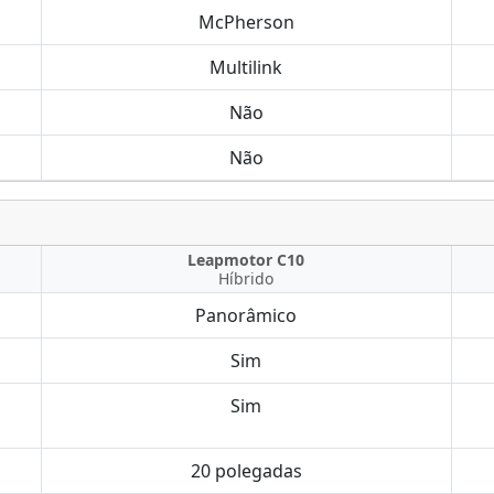
McPherson
Multilink
Não
Não
Leapmotor C10
Híbrido
Panorâmico
Sim
Sim
20 polegadas