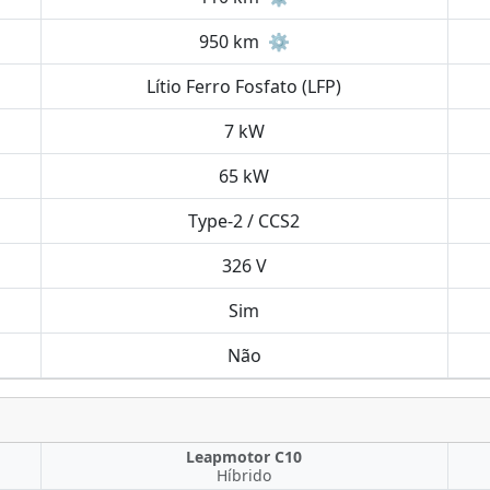
950 km
⚙️
Lítio Ferro Fosfato (LFP)
7 kW
65 kW
Type-2 / CCS2
326 V
Sim
Não
Leapmotor C10
Híbrido