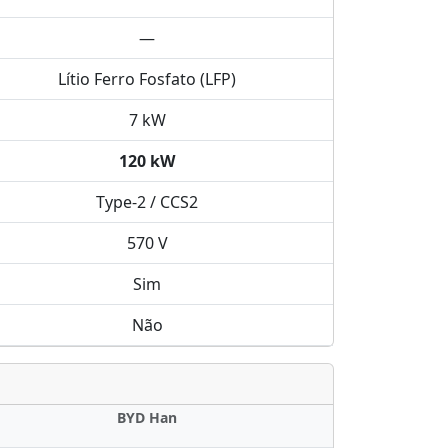
—
Lítio Ferro Fosfato (LFP)
7 kW
120 kW
Type-2 / CCS2
570 V
Sim
Não
BYD Han