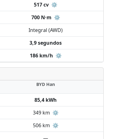
517 cv
⚙️
700 N·m
⚙️
Integral (AWD)
3,9 segundos
186 km/h
⚙️
BYD Han
85,4 kWh
349 km
⚙️
506 km
⚙️
—