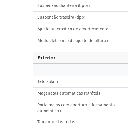
Suspensão dianteira (tipo) ℹ️
Suspensão traseira (tipo) ℹ️
Ajuste automático de amortecimento ℹ️
Modo eletrônico de ajuste de altura ℹ️
Exterior
Teto solar ℹ️
Maçanetas automáticas retráteis ℹ️
Porta malas com abertura e fechamento
automático ℹ️
Tamanho das rodas ℹ️