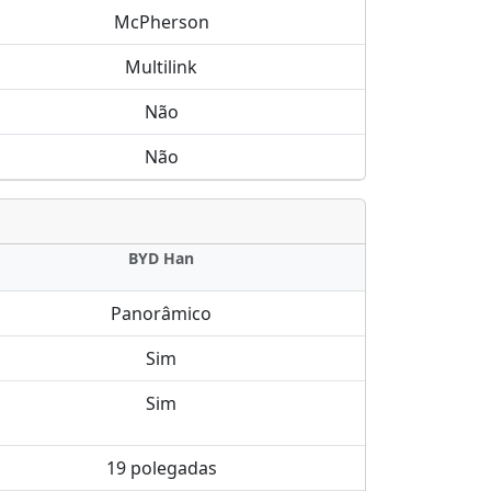
McPherson
Multilink
Não
Não
BYD Han
Panorâmico
Sim
Sim
19 polegadas