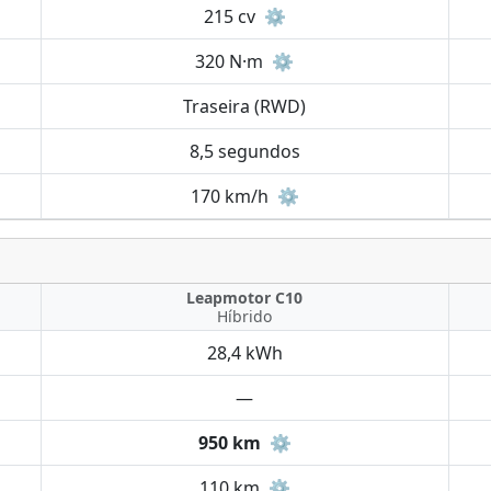
215 cv
⚙️
320 N·m
⚙️
Traseira (RWD)
8,5 segundos
170 km/h
⚙️
Leapmotor C10
Híbrido
28,4 kWh
—
950 km
⚙️
110 km
⚙️