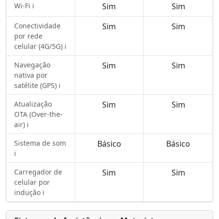
Wi-Fi ℹ️
Sim
Sim
Conectividade
Sim
Sim
por rede
celular (4G/5G) ℹ️
Navegação
Sim
Sim
nativa por
satélite (GPS) ℹ️
Atualização
Sim
Sim
OTA (Over-the-
air) ℹ️
Sistema de som
Básico
Básico
ℹ️
Carregador de
Sim
Sim
celular por
indução ℹ️