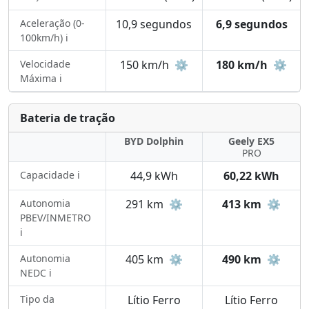
Aceleração (0-
10,9 segundos
6,9 segundos
100km/h) ℹ️
Velocidade
150 km/h
⚙️
180 km/h
⚙️
Máxima ℹ️
Bateria de tração
BYD Dolphin
Geely EX5
PRO
Capacidade ℹ️
44,9 kWh
60,22 kWh
Autonomia
291 km
⚙️
413 km
⚙️
PBEV/INMETRO
ℹ️
Autonomia
405 km
⚙️
490 km
⚙️
NEDC ℹ️
Tipo da
Lítio Ferro
Lítio Ferro