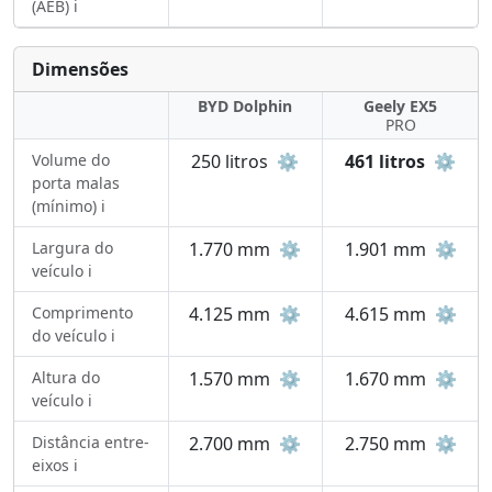
(AEB) ℹ️
Dimensões
BYD Dolphin
Geely EX5
PRO
Volume do
250 litros
⚙️
461 litros
⚙️
porta malas
(mínimo) ℹ️
Largura do
1.770 mm
⚙️
1.901 mm
⚙️
veículo ℹ️
Comprimento
4.125 mm
⚙️
4.615 mm
⚙️
do veículo ℹ️
Altura do
1.570 mm
⚙️
1.670 mm
⚙️
veículo ℹ️
Distância entre-
2.700 mm
⚙️
2.750 mm
⚙️
eixos ℹ️