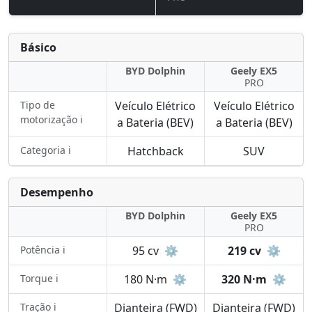
Básico
BYD Dolphin
Geely EX5
PRO
Tipo de
Veículo Elétrico
Veículo Elétrico
motorização ℹ️
a Bateria (BEV)
a Bateria (BEV)
Categoria ℹ️
Hatchback
SUV
Desempenho
BYD Dolphin
Geely EX5
PRO
Potência ℹ️
95 cv
⚙️
219 cv
⚙️
Torque ℹ️
180 N·m
⚙️
320 N·m
⚙️
Tração ℹ️
Dianteira (FWD)
Dianteira (FWD)