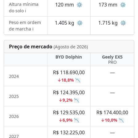
Altura mínima
120 mm
⚙️
173 mm
⚙️
do solo ℹ️
Peso em ordem
1.405 kg
⚙️
1.715 kg
⚙️
de marcha ℹ️
Preço de mercado
(Agosto de 2026)
BYD Dolphin
Geely EX5
PRO
R$ 118.690,00
—
2024
↓18,8% 📉
R$ 124.395,00
—
2025
↓9,2% 📉
R$ 129.535,00
R$ 174.400,00
2026
↓6,9% 📉
↓10,0% 📉
R$ 132.225,00
—
2027