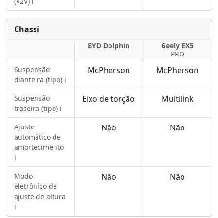
(V2V) ℹ️
Chassi
BYD Dolphin
Geely EX5
PRO
Suspensão
McPherson
McPherson
dianteira (tipo) ℹ️
Suspensão
Eixo de torção
Multilink
traseira (tipo) ℹ️
Ajuste
Não
Não
automático de
amortecimento
ℹ️
Modo
Não
Não
eletrônico de
ajuste de altura
ℹ️