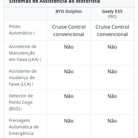
Sistemas de Assistência ao Motorista
BYD Dolphin
Geely EX5
PRO
Piloto
Cruise Control
Cruise Control
Automático ℹ️
convencional
convencional
Assistente de
Não
Não
Manutenção
em Faixa (LKA) ℹ️
Assistente de
Não
Não
mudança de
Faixa (LCA) ℹ️
Detector de
Não
Não
Ponto Cego
(BSD) ℹ️
Frenagem
Não
Não
Automática de
Emergência