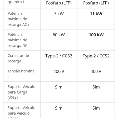
química ℹ️
Fosfato (LFP)
Fosfato (LFP)
Potência
7 kW
11 kW
máxima de
recarga AC ℹ️
Potência
60 kW
100 kW
máxima de
recarga DC ℹ️
Conector de
Type-2 / CCS2
Type-2 / CCS2
recarga ℹ️
Tensão nominal
400 V
400 V
ℹ️
Suporta Veículo
Sim
Sim
para Carga
(V2L) ℹ️
Suporta Veículo
Sim
Sim
para Veículo