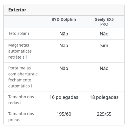
Exterior
BYD Dolphin
Geely EX5
PRO
Teto solar ℹ️
Não
Não
Maçanetas
Não
Sim
automáticas
retráteis ℹ️
Porta malas
Não
Não
com abertura e
fechamento
automático ℹ️
Tamanho das
16 polegadas
18 polegadas
rodas ℹ️
Tamanho dos
195/60
225/55
pneus ℹ️