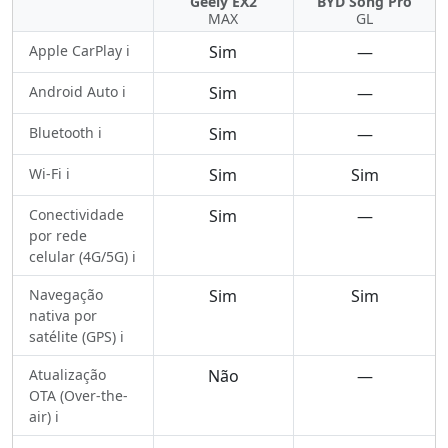
Geely EX2
BYD Song Pro
MAX
GL
Apple CarPlay ℹ️
Sim
—
Android Auto ℹ️
Sim
—
Bluetooth ℹ️
Sim
—
Wi-Fi ℹ️
Sim
Sim
Conectividade
Sim
—
por rede
celular (4G/5G) ℹ️
Navegação
Sim
Sim
nativa por
satélite (GPS) ℹ️
Atualização
Não
—
OTA (Over-the-
air) ℹ️