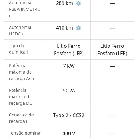
Autonomia
289 km
⚙️
—
PBEV/INMETRO
ℹ️
Autonomia
410 km
⚙️
—
NEDC ℹ️
Tipo da
Lítio Ferro
Lítio Ferro
química ℹ️
Fosfato (LFP)
Fosfato (LFP)
Potência
7 kW
—
máxima de
recarga AC ℹ️
Potência
70 kW
—
máxima de
recarga DC ℹ️
Conector de
Type-2 / CCS2
—
recarga ℹ️
Tensão nominal
400 V
—