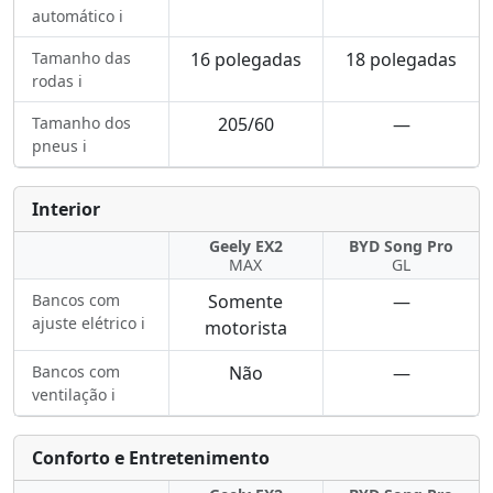
automático ℹ️
Tamanho das
16 polegadas
18 polegadas
rodas ℹ️
Tamanho dos
205/60
—
pneus ℹ️
Interior
Geely EX2
BYD Song Pro
MAX
GL
Bancos com
Somente
—
ajuste elétrico ℹ️
motorista
Bancos com
Não
—
ventilação ℹ️
Conforto e Entretenimento