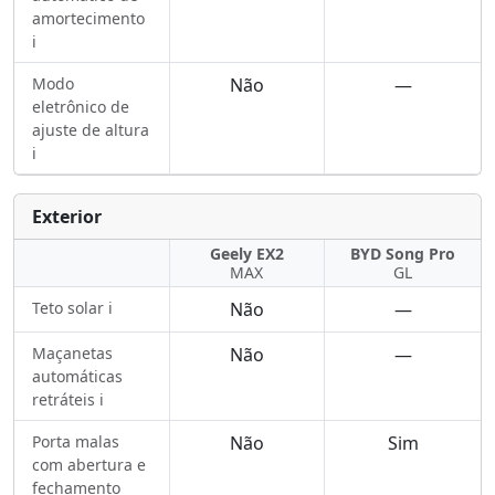
amortecimento
ℹ️
Modo
Não
—
eletrônico de
ajuste de altura
ℹ️
Exterior
Geely EX2
BYD Song Pro
MAX
GL
Teto solar ℹ️
Não
—
Maçanetas
Não
—
automáticas
retráteis ℹ️
Porta malas
Não
Sim
com abertura e
fechamento