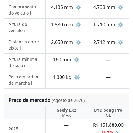
Comprimento
4.135 mm
⚙️
4.738 mm
⚙️
do veículo ℹ️
Altura do
1.580 mm
⚙️
1.710 mm
⚙️
veículo ℹ️
Distância entre-
2.650 mm
⚙️
2.712 mm
⚙️
eixos ℹ️
Altura mínima
160 mm
⚙️
—
do solo ℹ️
Peso em ordem
1.300 kg
⚙️
—
de marcha ℹ️
Preço de mercado
(Agosto de 2026)
Geely EX2
BYD Song Pro
MAX
GL
—
R$ 151.880,00
2025
↓13,2% 📉