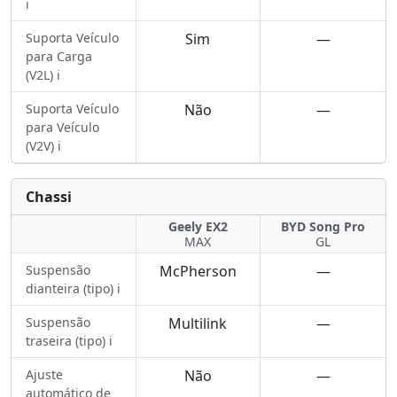
ℹ️
Suporta Veículo
Sim
—
para Carga
(V2L) ℹ️
Suporta Veículo
Não
—
para Veículo
(V2V) ℹ️
Chassi
Geely EX2
BYD Song Pro
MAX
GL
Suspensão
McPherson
—
dianteira (tipo) ℹ️
Suspensão
Multilink
—
traseira (tipo) ℹ️
Ajuste
Não
—
automático de