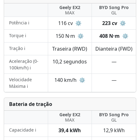
Geely EX2
BYD Song Pro
MAX
GL
Potência ℹ️
116 cv
⚙️
223 cv
⚙️
Torque ℹ️
150 N·m
⚙️
408 N·m
⚙️
Tração ℹ️
Traseira (RWD)
Dianteira (FWD)
Aceleração (0-
10,2 segundos
—
100km/h) ℹ️
Velocidade
140 km/h
⚙️
—
Máxima ℹ️
Bateria de tração
Geely EX2
BYD Song Pro
MAX
GL
Capacidade ℹ️
39,4 kWh
12,9 kWh