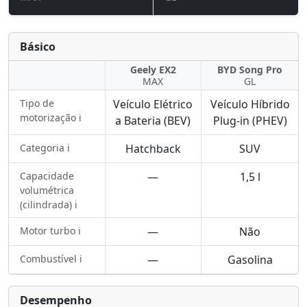
Básico
Geely EX2
BYD Song Pro
MAX
GL
Tipo de
Veículo Elétrico
Veículo Híbrido
motorização ℹ️
a Bateria (BEV)
Plug-in (PHEV)
Categoria ℹ️
Hatchback
SUV
Capacidade
—
1,5 l
volumétrica
(cilindrada) ℹ️
Motor turbo ℹ️
—
Não
Combustível ℹ️
—
Gasolina
Desempenho