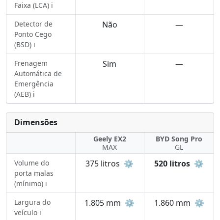
Faixa (LCA) ℹ️
Detector de
Não
—
Ponto Cego
(BSD) ℹ️
Frenagem
Sim
—
Automática de
Emergência
(AEB) ℹ️
Dimensões
Geely EX2
BYD Song Pro
MAX
GL
Volume do
375 litros
⚙️
520 litros
⚙️
porta malas
(mínimo) ℹ️
Largura do
1.805 mm
⚙️
1.860 mm
⚙️
veículo ℹ️