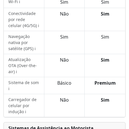
Wi-Fi ℹ️
Sim
Sim
Conectividade
Não
Sim
por rede
celular (4G/5G) ℹ️
Navegação
Sim
Sim
nativa por
satélite (GPS) ℹ️
Atualização
Não
Sim
OTA (Over-the-
air) ℹ️
Sistema de som
Básico
Premium
ℹ️
Carregador de
Não
Sim
celular por
indução ℹ️
Sistemas de Assistência ao Motorista