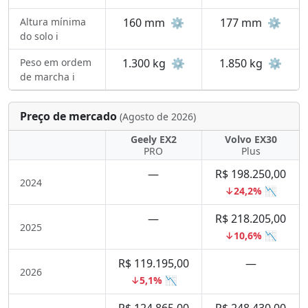
Altura mínima
160 mm
⚙️
177 mm
⚙️
do solo ℹ️
Peso em ordem
1.300 kg
⚙️
1.850 kg
⚙️
de marcha ℹ️
Preço de mercado
(Agosto de 2026)
Geely EX2
Volvo EX30
PRO
Plus
—
R$ 198.250,00
2024
↓24,2% 📉
—
R$ 218.205,00
2025
↓10,6% 📉
R$ 119.195,00
—
2026
↓5,1% 📉