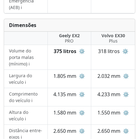
Emergência
(AEB) ℹ️
Dimensões
Geely EX2
Volvo EX30
PRO
Plus
Volume do
375 litros
⚙️
318 litros
⚙️
porta malas
(mínimo) ℹ️
Largura do
1.805 mm
⚙️
2.032 mm
⚙️
veículo ℹ️
Comprimento
4.135 mm
⚙️
4.233 mm
⚙️
do veículo ℹ️
Altura do
1.580 mm
⚙️
1.550 mm
⚙️
veículo ℹ️
Distância entre-
2.650 mm
⚙️
2.650 mm
⚙️
eixos ℹ️