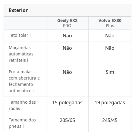
Exterior
Geely EX2
Volvo EX30
PRO
Plus
Teto solar ℹ️
Não
Não
Maçanetas
Não
Não
automáticas
retráteis ℹ️
Porta malas
Não
Sim
com abertura e
fechamento
automático ℹ️
Tamanho das
15 polegadas
19 polegadas
rodas ℹ️
Tamanho dos
205/65
245/45
pneus ℹ️