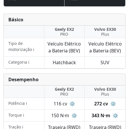
Básico
Geely EX2
Volvo EX30
PRO
Plus
Tipo de
Veículo Elétrico
Veículo Elétrico
motorização ℹ️
a Bateria (BEV)
a Bateria (BEV)
Categoria ℹ️
Hatchback
SUV
Desempenho
Geely EX2
Volvo EX30
PRO
Plus
Potência ℹ️
116 cv
⚙️
272 cv
⚙️
Torque ℹ️
150 N·m
⚙️
343 N·m
⚙️
Tração ℹ️
Traseira (RWD)
Traseira (RWD)