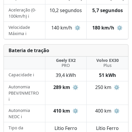
Aceleração (0-
10,2 segundos
5,7 segundos
100km/h) ℹ️
Velocidade
140 km/h
⚙️
180 km/h
⚙️
Máxima ℹ️
Bateria de tração
Geely EX2
Volvo EX30
PRO
Plus
Capacidade ℹ️
39,4 kWh
51 kWh
Autonomia
289 km
⚙️
250 km
⚙️
PBEV/INMETRO
ℹ️
Autonomia
410 km
⚙️
400 km
⚙️
NEDC ℹ️
Tipo da
Lítio Ferro
Lítio Ferro