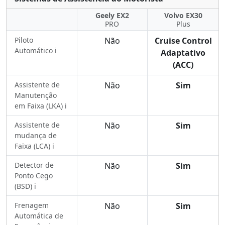
Geely EX2
Volvo EX30
PRO
Plus
Piloto
Não
Cruise Control
Automático ℹ️
Adaptativo
(ACC)
Assistente de
Não
Sim
Manutenção
em Faixa (LKA) ℹ️
Assistente de
Não
Sim
mudança de
Faixa (LCA) ℹ️
Detector de
Não
Sim
Ponto Cego
(BSD) ℹ️
Frenagem
Não
Sim
Automática de