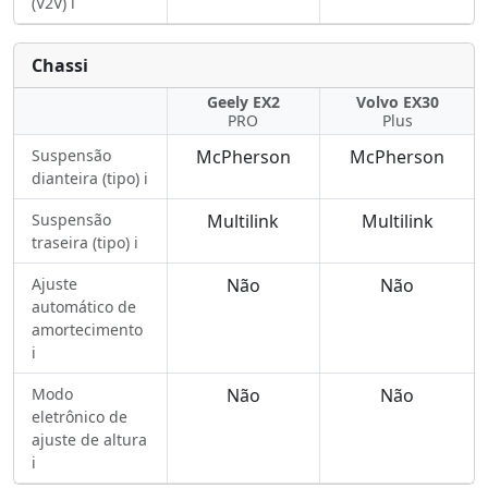
(V2V) ℹ️
Chassi
Geely EX2
Volvo EX30
PRO
Plus
Suspensão
McPherson
McPherson
dianteira (tipo) ℹ️
Suspensão
Multilink
Multilink
traseira (tipo) ℹ️
Ajuste
Não
Não
automático de
amortecimento
ℹ️
Modo
Não
Não
eletrônico de
ajuste de altura
ℹ️