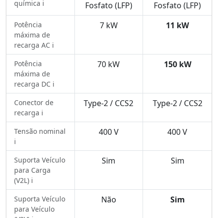
química ℹ️
Fosfato (LFP)
Fosfato (LFP)
Potência
7 kW
11 kW
máxima de
recarga AC ℹ️
Potência
70 kW
150 kW
máxima de
recarga DC ℹ️
Conector de
Type-2 / CCS2
Type-2 / CCS2
recarga ℹ️
Tensão nominal
400 V
400 V
ℹ️
Suporta Veículo
Sim
Sim
para Carga
(V2L) ℹ️
Suporta Veículo
Não
Sim
para Veículo