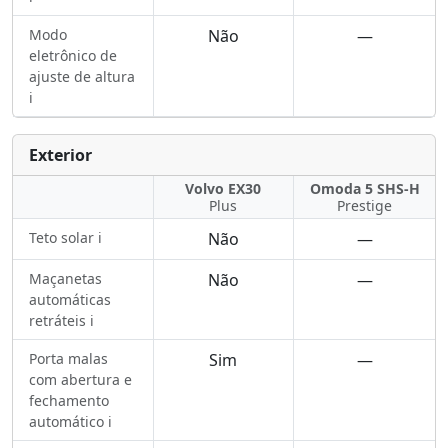
Modo
Não
—
eletrônico de
ajuste de altura
ℹ️
Exterior
Volvo EX30
Omoda 5 SHS-H
Plus
Prestige
Teto solar ℹ️
Não
—
Maçanetas
Não
—
automáticas
retráteis ℹ️
Porta malas
Sim
—
com abertura e
fechamento
automático ℹ️