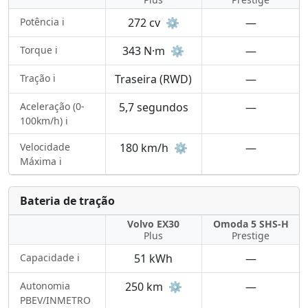
Potência ℹ️
272 cv
⚙️
—
Torque ℹ️
343 N·m
⚙️
—
Tração ℹ️
Traseira (RWD)
—
Aceleração (0-
5,7 segundos
—
100km/h) ℹ️
Velocidade
180 km/h
⚙️
—
Máxima ℹ️
Bateria de tração
Volvo EX30
Omoda 5 SHS-H
Plus
Prestige
Capacidade ℹ️
51 kWh
—
Autonomia
250 km
⚙️
—
PBEV/INMETRO