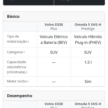
Básico
Volvo EX30
Omoda 5 SHS-H
Plus
Prestige
Tipo de
Veículo Elétrico
Veículo Híbrido
motorização ℹ️
a Bateria (BEV)
Plug-in (PHEV)
Categoria ℹ️
SUV
SUV
Capacidade
—
1,5 l
volumétrica
(cilindrada) ℹ️
Motor turbo ℹ️
—
Sim
Desempenho
Volvo EX30
Omoda 5 SHS-H
Plus
Prestige