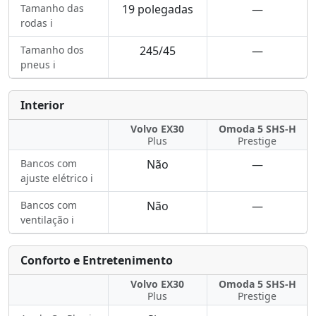
Tamanho das
19 polegadas
—
rodas ℹ️
Tamanho dos
245/45
—
pneus ℹ️
Interior
Volvo EX30
Omoda 5 SHS-H
Plus
Prestige
Bancos com
Não
—
ajuste elétrico ℹ️
Bancos com
Não
—
ventilação ℹ️
Conforto e Entretenimento
Volvo EX30
Omoda 5 SHS-H
Plus
Prestige