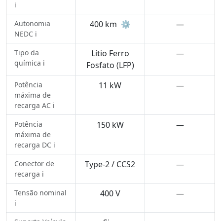
ℹ️
Autonomia
400 km
⚙️
—
NEDC ℹ️
Tipo da
Lítio Ferro
—
química ℹ️
Fosfato (LFP)
Potência
11 kW
—
máxima de
recarga AC ℹ️
Potência
150 kW
—
máxima de
recarga DC ℹ️
Conector de
Type-2 / CCS2
—
recarga ℹ️
Tensão nominal
400 V
—
ℹ️