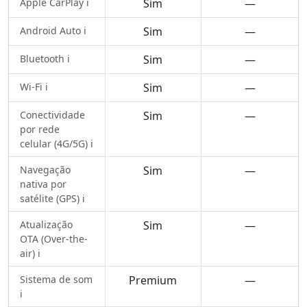
Apple CarPlay ℹ️
Sim
—
Android Auto ℹ️
Sim
—
Bluetooth ℹ️
Sim
—
Wi-Fi ℹ️
Sim
—
Conectividade
Sim
—
por rede
celular (4G/5G) ℹ️
Navegação
Sim
—
nativa por
satélite (GPS) ℹ️
Atualização
Sim
—
OTA (Over-the-
air) ℹ️
Sistema de som
Premium
—
ℹ️