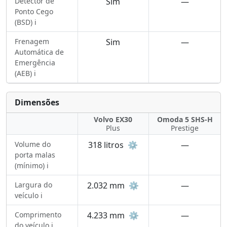
Detector de
Sim
—
Ponto Cego
(BSD) ℹ️
Frenagem
Sim
—
Automática de
Emergência
(AEB) ℹ️
Dimensões
Volvo EX30
Omoda 5 SHS-H
Plus
Prestige
Volume do
318 litros
⚙️
—
porta malas
(mínimo) ℹ️
Largura do
2.032 mm
⚙️
—
veículo ℹ️
Comprimento
4.233 mm
⚙️
—
do veículo ℹ️