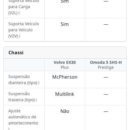
Suporta Veículo
Sim
—
para Carga
(V2L) ℹ️
Suporta Veículo
Sim
—
para Veículo
(V2V) ℹ️
Chassi
Volvo EX30
Omoda 5 SHS-H
Plus
Prestige
Suspensão
McPherson
—
dianteira (tipo) ℹ️
Suspensão
Multilink
—
traseira (tipo) ℹ️
Ajuste
Não
—
automático de
amortecimento
ℹ️