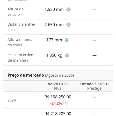
Altura do
1.550 mm
⚙️
—
veículo ℹ️
Distância entre-
2.650 mm
⚙️
—
eixos ℹ️
Altura mínima
177 mm
⚙️
—
do solo ℹ️
Peso em ordem
1.850 kg
⚙️
—
de marcha ℹ️
Preço de mercado
(Agosto de 2026)
Volvo EX30
Omoda 5 SHS-H
Plus
Prestige
R$ 198.250,00
—
2024
↓24,2% 📉
R$ 218.205,00
—