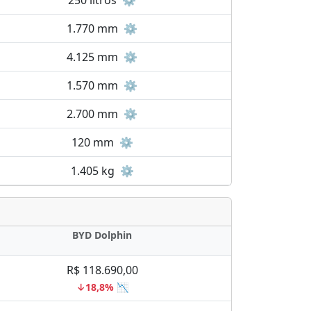
250 litros
⚙️
1.770 mm
⚙️
4.125 mm
⚙️
1.570 mm
⚙️
2.700 mm
⚙️
120 mm
⚙️
1.405 kg
⚙️
BYD Dolphin
R$ 118.690,00
↓18,8% 📉