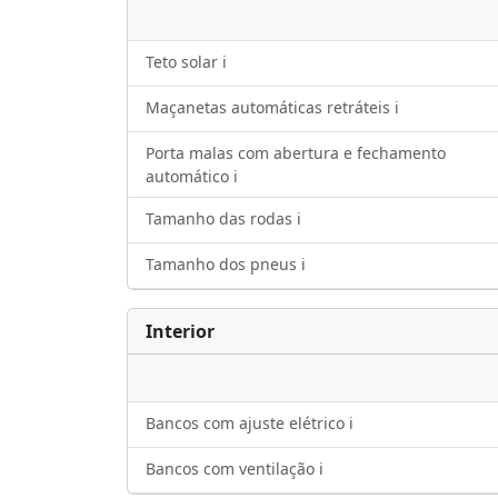
Teto solar ℹ️
Maçanetas automáticas retráteis ℹ️
Porta malas com abertura e fechamento
automático ℹ️
Tamanho das rodas ℹ️
Tamanho dos pneus ℹ️
Interior
Bancos com ajuste elétrico ℹ️
Bancos com ventilação ℹ️