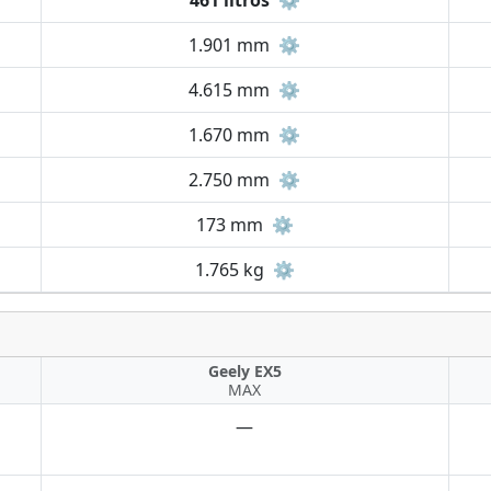
461 litros
⚙️
1.901 mm
⚙️
4.615 mm
⚙️
1.670 mm
⚙️
2.750 mm
⚙️
173 mm
⚙️
1.765 kg
⚙️
Geely EX5
MAX
—