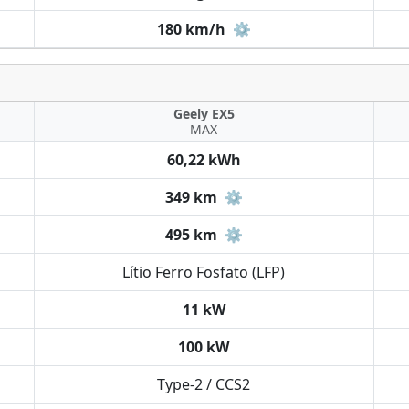
180 km/h
⚙️
Geely EX5
MAX
60,22 kWh
349 km
⚙️
495 km
⚙️
Lítio Ferro Fosfato (LFP)
11 kW
100 kW
Type-2 / CCS2