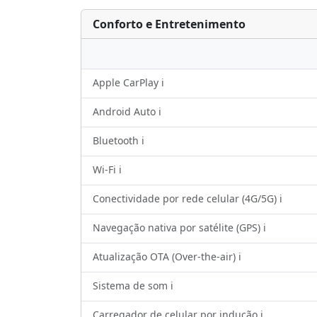
Conforto e Entretenimento
Apple CarPlay ℹ️
Android Auto ℹ️
Bluetooth ℹ️
Wi-Fi ℹ️
Conectividade por rede celular (4G/5G) ℹ️
Navegação nativa por satélite (GPS) ℹ️
Atualização OTA (Over-the-air) ℹ️
Sistema de som ℹ️
Carregador de celular por indução ℹ️