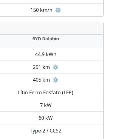
150 km/h
⚙️
BYD Dolphin
44,9 kWh
291 km
⚙️
405 km
⚙️
Lítio Ferro Fosfato (LFP)
7 kW
60 kW
Type-2 / CCS2