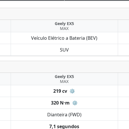
Geely EX5
MAX
Veículo Elétrico a Bateria (BEV)
SUV
Geely EX5
MAX
219 cv
⚙️
320 N·m
⚙️
Dianteira (FWD)
7,1 segundos