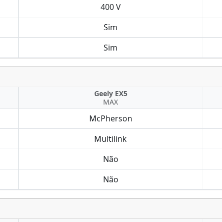
400 V
Sim
Sim
Geely EX5
MAX
McPherson
Multilink
Não
Não