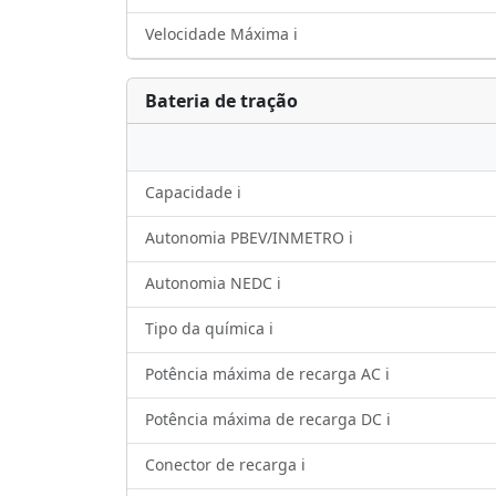
Velocidade Máxima ℹ️
Bateria de tração
Capacidade ℹ️
Autonomia PBEV/INMETRO ℹ️
Autonomia NEDC ℹ️
Tipo da química ℹ️
Potência máxima de recarga AC ℹ️
Potência máxima de recarga DC ℹ️
Conector de recarga ℹ️