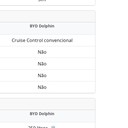
BYD Dolphin
Cruise Control convencional
Não
Não
Não
Não
BYD Dolphin