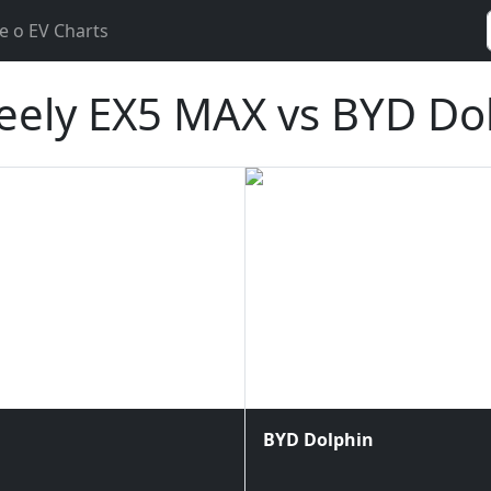
e o EV Charts
ely EX5 MAX vs BYD Do
BYD Dolphin