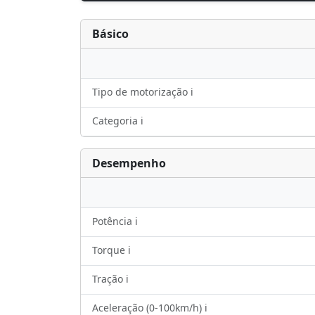
Básico
Tipo de motorização ℹ️
Categoria ℹ️
Desempenho
Potência ℹ️
Torque ℹ️
Tração ℹ️
Aceleração (0-100km/h) ℹ️