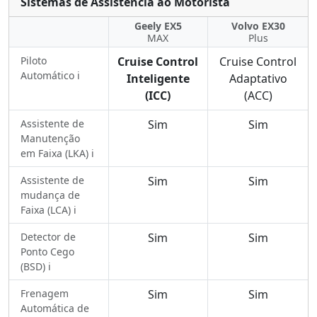
Sistemas de Assistência ao Motorista
Geely EX5
Volvo EX30
MAX
Plus
Piloto
Cruise Control
Cruise Control
Automático ℹ️
Inteligente
Adaptativo
(ICC)
(ACC)
Assistente de
Sim
Sim
Manutenção
em Faixa (LKA) ℹ️
Assistente de
Sim
Sim
mudança de
Faixa (LCA) ℹ️
Detector de
Sim
Sim
Ponto Cego
(BSD) ℹ️
Frenagem
Sim
Sim
Automática de