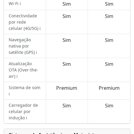
Wi-Fi ℹ️
Sim
Sim
Conectividade
Sim
Sim
por rede
celular (4G/5G) ℹ️
Navegação
Sim
Sim
nativa por
satélite (GPS) ℹ️
Atualização
Sim
Sim
OTA (Over-the-
air) ℹ️
Sistema de som
Premium
Premium
ℹ️
Carregador de
Sim
Sim
celular por
indução ℹ️