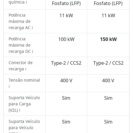
química ℹ️
Fosfato (LFP)
Fosfato (LFP)
Potência
11 kW
11 kW
máxima de
recarga AC ℹ️
Potência
100 kW
150 kW
máxima de
recarga DC ℹ️
Conector de
Type-2 / CCS2
Type-2 / CCS2
recarga ℹ️
Tensão nominal
400 V
400 V
ℹ️
Suporta Veículo
Sim
Sim
para Carga
(V2L) ℹ️
Suporta Veículo
Sim
Sim
para Veículo