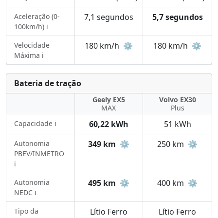
Aceleração (0-
7,1 segundos
5,7 segundos
100km/h) ℹ️
Velocidade
180 km/h
⚙️
180 km/h
⚙️
Máxima ℹ️
Bateria de tração
Geely EX5
Volvo EX30
MAX
Plus
Capacidade ℹ️
60,22 kWh
51 kWh
Autonomia
349 km
⚙️
250 km
⚙️
PBEV/INMETRO
ℹ️
Autonomia
495 km
⚙️
400 km
⚙️
NEDC ℹ️
Tipo da
Lítio Ferro
Lítio Ferro