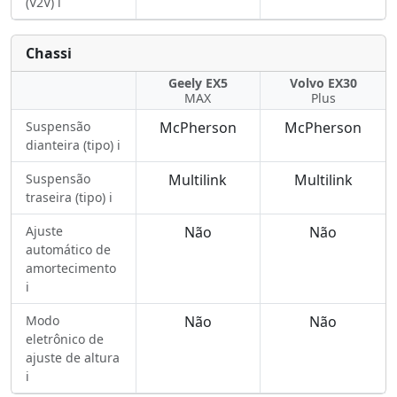
(V2V) ℹ️
Chassi
Geely EX5
Volvo EX30
MAX
Plus
Suspensão
McPherson
McPherson
dianteira (tipo) ℹ️
Suspensão
Multilink
Multilink
traseira (tipo) ℹ️
Ajuste
Não
Não
automático de
amortecimento
ℹ️
Modo
Não
Não
eletrônico de
ajuste de altura
ℹ️