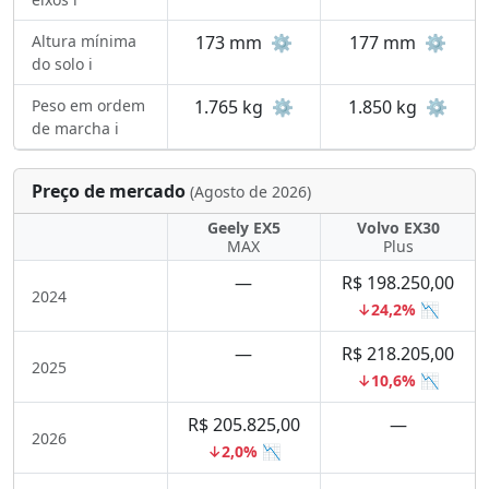
Altura mínima
173 mm
⚙️
177 mm
⚙️
do solo ℹ️
Peso em ordem
1.765 kg
⚙️
1.850 kg
⚙️
de marcha ℹ️
Preço de mercado
(Agosto de 2026)
Geely EX5
Volvo EX30
MAX
Plus
—
R$ 198.250,00
2024
↓24,2% 📉
—
R$ 218.205,00
2025
↓10,6% 📉
R$ 205.825,00
—
2026
↓2,0% 📉