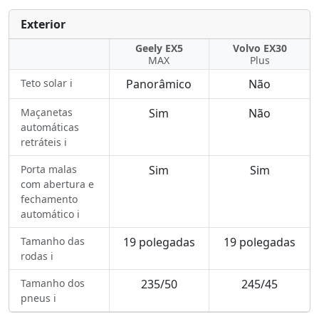
Exterior
Geely EX5
Volvo EX30
MAX
Plus
Teto solar ℹ️
Panorâmico
Não
Maçanetas
Sim
Não
automáticas
retráteis ℹ️
Porta malas
Sim
Sim
com abertura e
fechamento
automático ℹ️
Tamanho das
19 polegadas
19 polegadas
rodas ℹ️
Tamanho dos
235/50
245/45
pneus ℹ️