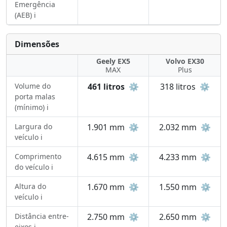
Emergência
(AEB) ℹ️
Dimensões
Geely EX5
Volvo EX30
MAX
Plus
Volume do
461 litros
⚙️
318 litros
⚙️
porta malas
(mínimo) ℹ️
Largura do
1.901 mm
⚙️
2.032 mm
⚙️
veículo ℹ️
Comprimento
4.615 mm
⚙️
4.233 mm
⚙️
do veículo ℹ️
Altura do
1.670 mm
⚙️
1.550 mm
⚙️
veículo ℹ️
Distância entre-
2.750 mm
⚙️
2.650 mm
⚙️
eixos ℹ️