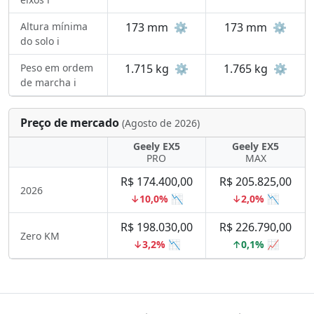
Altura mínima
173 mm
⚙️
173 mm
⚙️
do solo ℹ️
Peso em ordem
1.715 kg
⚙️
1.765 kg
⚙️
de marcha ℹ️
Preço de mercado
(Agosto de 2026)
Geely EX5
Geely EX5
PRO
MAX
R$ 174.400,00
R$ 205.825,00
2026
↓10,0% 📉
↓2,0% 📉
R$ 198.030,00
R$ 226.790,00
Zero KM
↓3,2% 📉
↑0,1% 📈