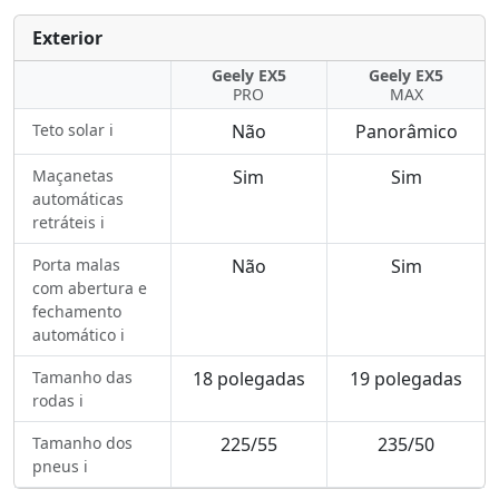
Exterior
Geely EX5
Geely EX5
PRO
MAX
Teto solar ℹ️
Não
Panorâmico
Maçanetas
Sim
Sim
automáticas
retráteis ℹ️
Porta malas
Não
Sim
com abertura e
fechamento
automático ℹ️
Tamanho das
18 polegadas
19 polegadas
rodas ℹ️
Tamanho dos
225/55
235/50
pneus ℹ️