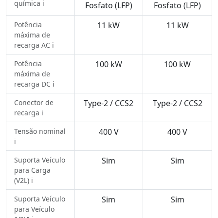
química ℹ️
Fosfato (LFP)
Fosfato (LFP)
Potência
11 kW
11 kW
máxima de
recarga AC ℹ️
Potência
100 kW
100 kW
máxima de
recarga DC ℹ️
Conector de
Type-2 / CCS2
Type-2 / CCS2
recarga ℹ️
Tensão nominal
400 V
400 V
ℹ️
Suporta Veículo
Sim
Sim
para Carga
(V2L) ℹ️
Suporta Veículo
Sim
Sim
para Veículo