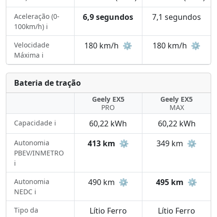
Aceleração (0-
6,9 segundos
7,1 segundos
100km/h) ℹ️
Velocidade
180 km/h
⚙️
180 km/h
⚙️
Máxima ℹ️
Bateria de tração
Geely EX5
Geely EX5
PRO
MAX
Capacidade ℹ️
60,22 kWh
60,22 kWh
Autonomia
413 km
⚙️
349 km
⚙️
PBEV/INMETRO
ℹ️
Autonomia
490 km
⚙️
495 km
⚙️
NEDC ℹ️
Tipo da
Lítio Ferro
Lítio Ferro