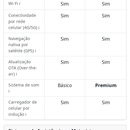
Wi-Fi ℹ️
Sim
Sim
Conectividade
Sim
Sim
por rede
celular (4G/5G) ℹ️
Navegação
Sim
Sim
nativa por
satélite (GPS) ℹ️
Atualização
Sim
Sim
OTA (Over-the-
air) ℹ️
Sistema de som
Básico
Premium
ℹ️
Carregador de
Sim
Sim
celular por
indução ℹ️