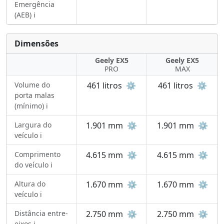
Emergência
(AEB) ℹ️
Dimensões
Geely EX5
Geely EX5
PRO
MAX
Volume do
461 litros
⚙️
461 litros
⚙️
porta malas
(mínimo) ℹ️
Largura do
1.901 mm
⚙️
1.901 mm
⚙️
veículo ℹ️
Comprimento
4.615 mm
⚙️
4.615 mm
⚙️
do veículo ℹ️
Altura do
1.670 mm
⚙️
1.670 mm
⚙️
veículo ℹ️
Distância entre-
2.750 mm
⚙️
2.750 mm
⚙️
eixos ℹ️