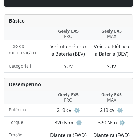
Básico
Geely EX5
Geely EX5
PRO
MAX
Tipo de
Veículo Elétrico
Veículo Elétrico
motorização ℹ️
a Bateria (BEV)
a Bateria (BEV)
Categoria ℹ️
SUV
SUV
Desempenho
Geely EX5
Geely EX5
PRO
MAX
Potência ℹ️
219 cv
⚙️
219 cv
⚙️
Torque ℹ️
320 N·m
⚙️
320 N·m
⚙️
Tração ℹ️
Dianteira (FWD)
Dianteira (FWD)