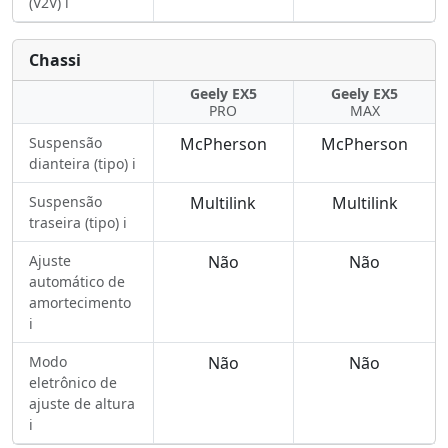
(V2V) ℹ️
Chassi
Geely EX5
Geely EX5
PRO
MAX
Suspensão
McPherson
McPherson
dianteira (tipo) ℹ️
Suspensão
Multilink
Multilink
traseira (tipo) ℹ️
Ajuste
Não
Não
automático de
amortecimento
ℹ️
Modo
Não
Não
eletrônico de
ajuste de altura
ℹ️