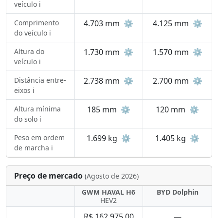
veículo ℹ️
Comprimento
4.703 mm
⚙️
4.125 mm
⚙️
do veículo ℹ️
Altura do
1.730 mm
⚙️
1.570 mm
⚙️
veículo ℹ️
Distância entre-
2.738 mm
⚙️
2.700 mm
⚙️
eixos ℹ️
Altura mínima
185 mm
⚙️
120 mm
⚙️
do solo ℹ️
Peso em ordem
1.699 kg
⚙️
1.405 kg
⚙️
de marcha ℹ️
Preço de mercado
(Agosto de 2026)
GWM HAVAL H6
BYD Dolphin
HEV2
R$ 162.975,00
—