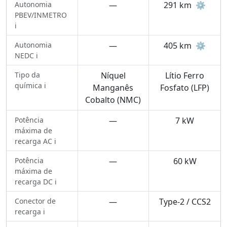
Autonomia
—
291 km
⚙️
PBEV/INMETRO
ℹ️
Autonomia
—
405 km
⚙️
NEDC ℹ️
Tipo da
Níquel
Lítio Ferro
química ℹ️
Manganês
Fosfato (LFP)
Cobalto (NMC)
Potência
—
7 kW
máxima de
recarga AC ℹ️
Potência
—
60 kW
máxima de
recarga DC ℹ️
Conector de
—
Type-2 / CCS2
recarga ℹ️