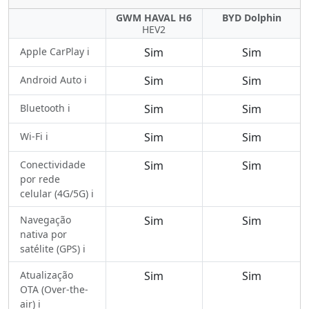
GWM HAVAL H6
BYD Dolphin
HEV2
Apple CarPlay ℹ️
Sim
Sim
Android Auto ℹ️
Sim
Sim
Bluetooth ℹ️
Sim
Sim
Wi-Fi ℹ️
Sim
Sim
Conectividade
Sim
Sim
por rede
celular (4G/5G) ℹ️
Navegação
Sim
Sim
nativa por
satélite (GPS) ℹ️
Atualização
Sim
Sim
OTA (Over-the-
air) ℹ️