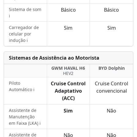
Sistema de som
Básico
Básico
ℹ️
Carregador de
Sim
Sim
celular por
indução ℹ️
Sistemas de Assistência ao Motorista
GWM HAVAL H6
BYD Dolphin
HEV2
Piloto
Cruise Control
Cruise Control
Automático ℹ️
Adaptativo
convencional
(ACC)
Assistente de
Sim
Não
Manutenção
em Faixa (LKA) ℹ️
Assistente de
Não
Não