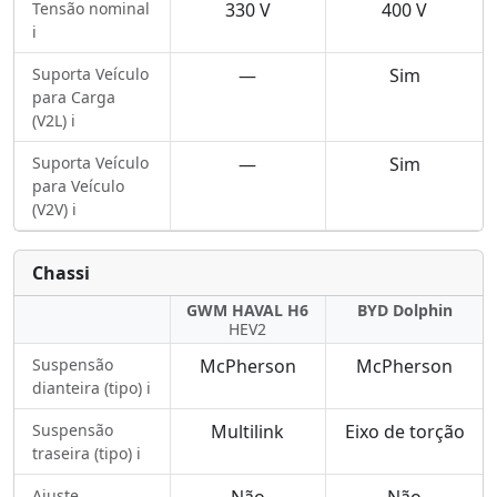
Tensão nominal
330 V
400 V
ℹ️
Suporta Veículo
—
Sim
para Carga
(V2L) ℹ️
Suporta Veículo
—
Sim
para Veículo
(V2V) ℹ️
Chassi
GWM HAVAL H6
BYD Dolphin
HEV2
Suspensão
McPherson
McPherson
dianteira (tipo) ℹ️
Suspensão
Multilink
Eixo de torção
traseira (tipo) ℹ️
Ajuste