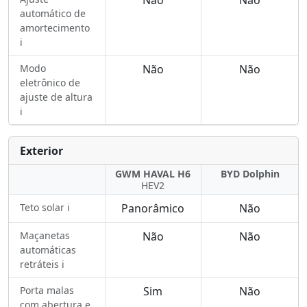
Não
Não
automático de
amortecimento
ℹ️
Modo
Não
Não
eletrônico de
ajuste de altura
ℹ️
Exterior
GWM HAVAL H6
BYD Dolphin
HEV2
Teto solar ℹ️
Panorâmico
Não
Maçanetas
Não
Não
automáticas
retráteis ℹ️
Porta malas
Sim
Não
com abertura e