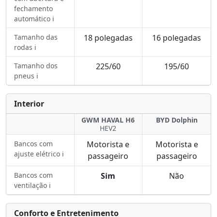
fechamento
automático ℹ️
Tamanho das
18 polegadas
16 polegadas
rodas ℹ️
Tamanho dos
225/60
195/60
pneus ℹ️
Interior
GWM HAVAL H6
BYD Dolphin
HEV2
Bancos com
Motorista e
Motorista e
ajuste elétrico ℹ️
passageiro
passageiro
Bancos com
Sim
Não
ventilação ℹ️
Conforto e Entretenimento