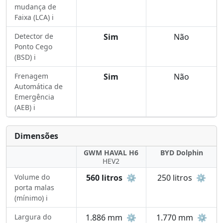
mudança de
Faixa (LCA) ℹ️
Detector de
Sim
Não
Ponto Cego
(BSD) ℹ️
Frenagem
Sim
Não
Automática de
Emergência
(AEB) ℹ️
Dimensões
GWM HAVAL H6
BYD Dolphin
HEV2
Volume do
560 litros
⚙️
250 litros
⚙️
porta malas
(mínimo) ℹ️
Largura do
1.886 mm
⚙️
1.770 mm
⚙️