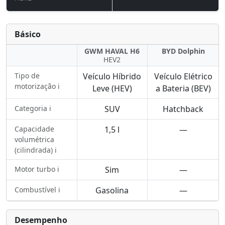
Básico
GWM HAVAL H6
BYD Dolphin
HEV2
Tipo de
Veículo Híbrido
Veículo Elétrico
motorização ℹ️
Leve (HEV)
a Bateria (BEV)
Categoria ℹ️
SUV
Hatchback
Capacidade
1,5 l
—
volumétrica
(cilindrada) ℹ️
Motor turbo ℹ️
Sim
—
Combustível ℹ️
Gasolina
—
Desempenho