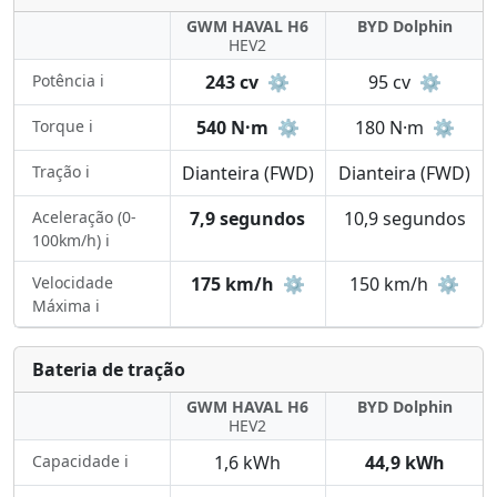
GWM HAVAL H6
BYD Dolphin
HEV2
Potência ℹ️
243 cv
⚙️
95 cv
⚙️
Torque ℹ️
540 N·m
⚙️
180 N·m
⚙️
Tração ℹ️
Dianteira (FWD)
Dianteira (FWD)
Aceleração (0-
7,9 segundos
10,9 segundos
100km/h) ℹ️
Velocidade
175 km/h
⚙️
150 km/h
⚙️
Máxima ℹ️
Bateria de tração
GWM HAVAL H6
BYD Dolphin
HEV2
Capacidade ℹ️
1,6 kWh
44,9 kWh