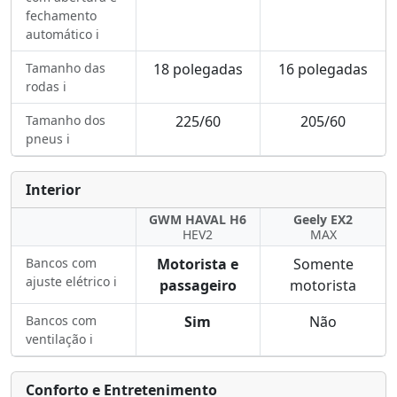
fechamento
automático ℹ️
Tamanho das
18 polegadas
16 polegadas
rodas ℹ️
Tamanho dos
225/60
205/60
pneus ℹ️
Interior
GWM HAVAL H6
Geely EX2
HEV2
MAX
Bancos com
Motorista e
Somente
ajuste elétrico ℹ️
passageiro
motorista
Bancos com
Sim
Não
ventilação ℹ️
Conforto e Entretenimento