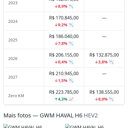
2023
↓8,9% 📉
R$ 170.845,00
—
2024
↓9,2% 📉
R$ 186.040,00
—
2025
↓7,8% 📉
R$ 206.155,00
R$ 132.875,00
2026
↓0,4% 📉
↓3,8% 📉
R$ 210.945,00
—
2027
↓1,5% 📉
R$ 223.785,00
R$ 138.555,00
Zero KM
↑4,3% 📈
↓8,0% 📉
Mais fotos — GWM HAVAL H6
HEV2