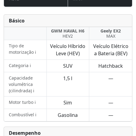
Básico
GWM HAVAL H6
Geely EX2
HEV2
MAX
Tipo de
Veículo Híbrido
Veículo Elétrico
motorização ℹ️
Leve (HEV)
a Bateria (BEV)
Categoria ℹ️
SUV
Hatchback
Capacidade
1,5 l
—
volumétrica
(cilindrada) ℹ️
Motor turbo ℹ️
Sim
—
Combustível ℹ️
Gasolina
—
Desempenho