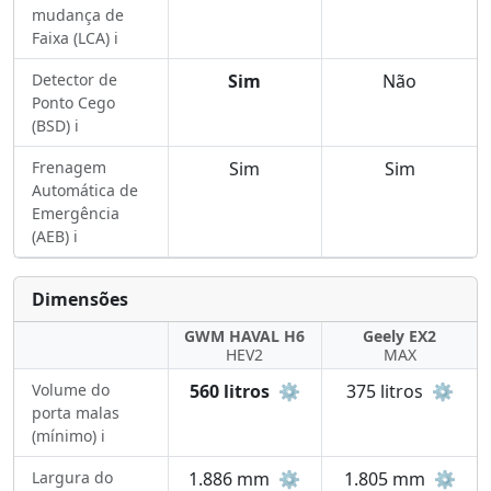
mudança de
Faixa (LCA) ℹ️
Detector de
Sim
Não
Ponto Cego
(BSD) ℹ️
Frenagem
Sim
Sim
Automática de
Emergência
(AEB) ℹ️
Dimensões
GWM HAVAL H6
Geely EX2
HEV2
MAX
Volume do
560 litros
⚙️
375 litros
⚙️
porta malas
(mínimo) ℹ️
Largura do
1.886 mm
⚙️
1.805 mm
⚙️