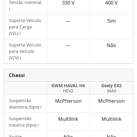
Tensão nominal
330 V
400 V
ℹ️
Suporta Veículo
—
Sim
para Carga
(V2L) ℹ️
Suporta Veículo
—
Não
para Veículo
(V2V) ℹ️
Chassi
GWM HAVAL H6
Geely EX2
HEV2
MAX
Suspensão
McPherson
McPherson
dianteira (tipo) ℹ️
Suspensão
Multilink
Multilink
traseira (tipo) ℹ️
Ajuste