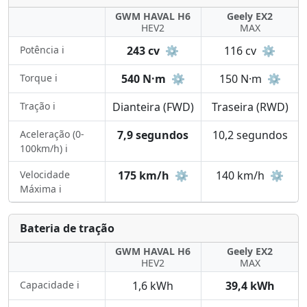
GWM HAVAL H6
Geely EX2
HEV2
MAX
Potência ℹ️
243 cv
⚙️
116 cv
⚙️
Torque ℹ️
540 N·m
⚙️
150 N·m
⚙️
Tração ℹ️
Dianteira (FWD)
Traseira (RWD)
Aceleração (0-
7,9 segundos
10,2 segundos
100km/h) ℹ️
Velocidade
175 km/h
⚙️
140 km/h
⚙️
Máxima ℹ️
Bateria de tração
GWM HAVAL H6
Geely EX2
HEV2
MAX
Capacidade ℹ️
1,6 kWh
39,4 kWh