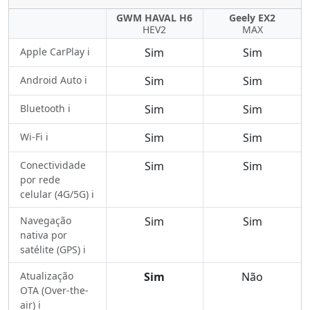
GWM HAVAL H6
Geely EX2
HEV2
MAX
Apple CarPlay ℹ️
Sim
Sim
Android Auto ℹ️
Sim
Sim
Bluetooth ℹ️
Sim
Sim
Wi-Fi ℹ️
Sim
Sim
Conectividade
Sim
Sim
por rede
celular (4G/5G) ℹ️
Navegação
Sim
Sim
nativa por
satélite (GPS) ℹ️
Atualização
Sim
Não
OTA (Over-the-
air) ℹ️