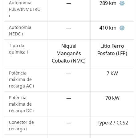
Autonomia
—
289 km
⚙️
PBEV/INMETRO
ℹ️
Autonomia
—
410 km
⚙️
NEDC ℹ️
Tipo da
Níquel
Lítio Ferro
química ℹ️
Manganês
Fosfato (LFP)
Cobalto (NMC)
Potência
—
7 kW
máxima de
recarga AC ℹ️
Potência
—
70 kW
máxima de
recarga DC ℹ️
Conector de
—
Type-2 / CCS2
recarga ℹ️