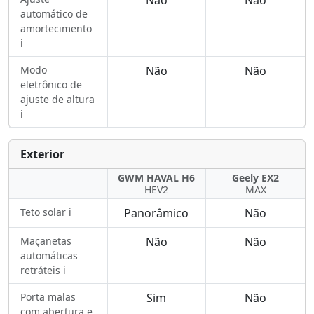
Não
Não
automático de
amortecimento
ℹ️
Modo
Não
Não
eletrônico de
ajuste de altura
ℹ️
Exterior
GWM HAVAL H6
Geely EX2
HEV2
MAX
Teto solar ℹ️
Panorâmico
Não
Maçanetas
Não
Não
automáticas
retráteis ℹ️
Porta malas
Sim
Não
com abertura e