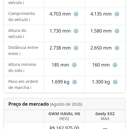
veículo ℹ️
Comprimento
4.703 mm
⚙️
4.135 mm
⚙️
do veículo ℹ️
Altura do
1.730 mm
⚙️
1.580 mm
⚙️
veículo ℹ️
Distância entre-
2.738 mm
⚙️
2.650 mm
⚙️
eixos ℹ️
Altura mínima
185 mm
⚙️
160 mm
⚙️
do solo ℹ️
Peso em ordem
1.699 kg
⚙️
1.300 kg
⚙️
de marcha ℹ️
Preço de mercado
(Agosto de 2026)
GWM HAVAL H6
Geely EX2
HEV2
MAX
R$ 162.975,00
—