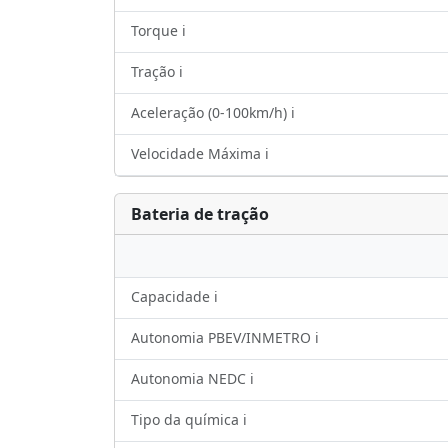
Torque ℹ️
Tração ℹ️
Aceleração (0-100km/h) ℹ️
Velocidade Máxima ℹ️
Bateria de tração
Capacidade ℹ️
Autonomia PBEV/INMETRO ℹ️
Autonomia NEDC ℹ️
Tipo da química ℹ️