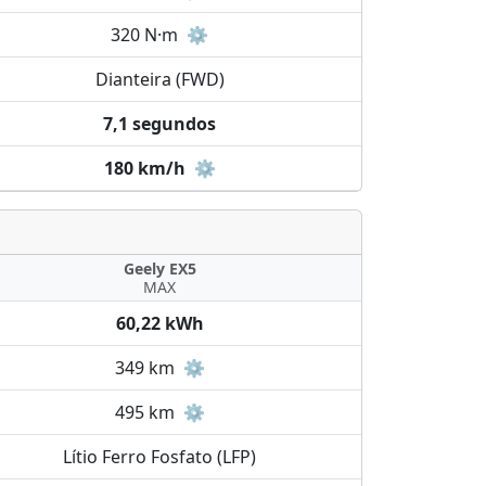
320 N·m
⚙️
Dianteira (FWD)
7,1 segundos
180 km/h
⚙️
Geely EX5
MAX
60,22 kWh
349 km
⚙️
495 km
⚙️
Lítio Ferro Fosfato (LFP)