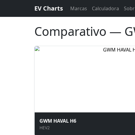
EV Charts
Marcas
Calculadora
Sobr
Comparativo — G
GWM HAVAL H6
HEV2