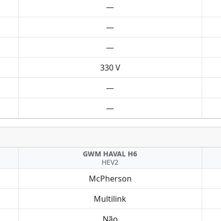
—
—
—
330 V
—
—
GWM HAVAL H6
HEV2
McPherson
Multilink
Não