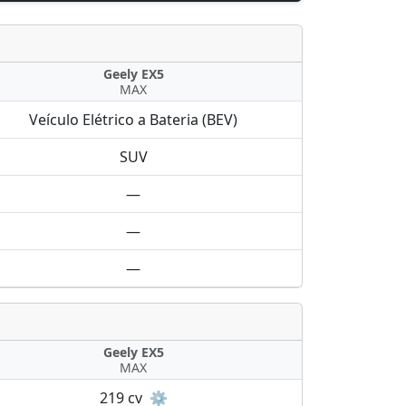
Geely EX5
MAX
Veículo Elétrico a Bateria (BEV)
SUV
—
—
—
Geely EX5
MAX
219 cv
⚙️