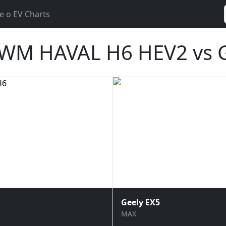
e o EV Charts
WM HAVAL H6 HEV2 vs 
Geely EX5
MAX