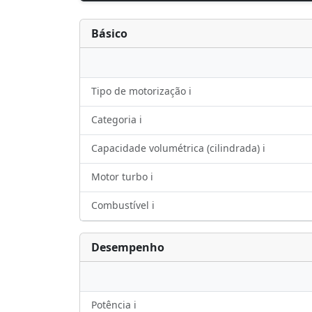
Básico
Tipo de motorização ℹ️
Categoria ℹ️
Capacidade volumétrica (cilindrada) ℹ️
Motor turbo ℹ️
Combustível ℹ️
Desempenho
Potência ℹ️