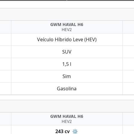
GWM HAVAL H6
HEV2
Veículo Híbrido Leve (HEV)
SUV
1,5 l
Sim
Gasolina
GWM HAVAL H6
HEV2
243 cv
⚙️