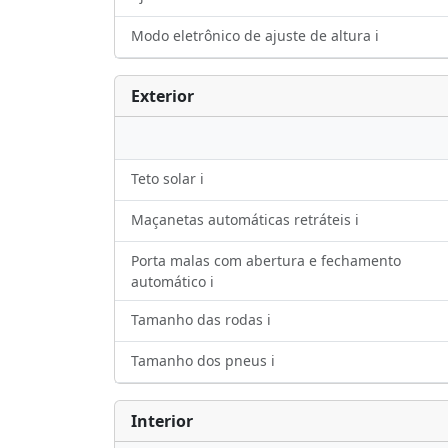
Modo eletrônico de ajuste de altura ℹ️
Exterior
Teto solar ℹ️
Maçanetas automáticas retráteis ℹ️
Porta malas com abertura e fechamento
automático ℹ️
Tamanho das rodas ℹ️
Tamanho dos pneus ℹ️
Interior