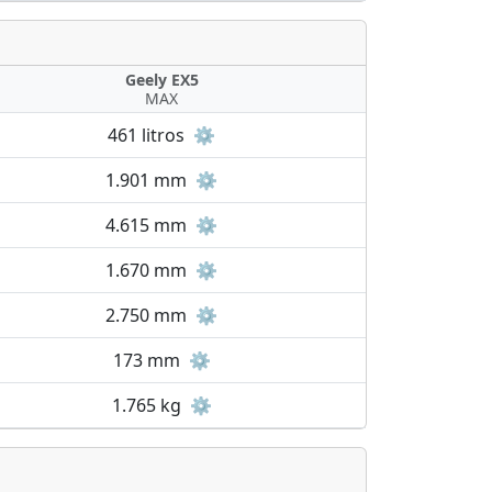
Geely EX5
MAX
461 litros
⚙️
1.901 mm
⚙️
4.615 mm
⚙️
1.670 mm
⚙️
2.750 mm
⚙️
173 mm
⚙️
1.765 kg
⚙️