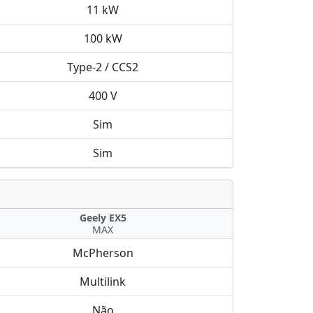
11 kW
100 kW
Type-2 / CCS2
400 V
Sim
Sim
Geely EX5
MAX
McPherson
Multilink
Não