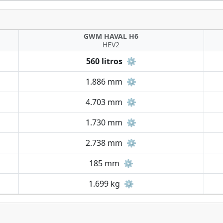
GWM HAVAL H6
HEV2
560 litros
⚙️
1.886 mm
⚙️
4.703 mm
⚙️
1.730 mm
⚙️
2.738 mm
⚙️
185 mm
⚙️
1.699 kg
⚙️