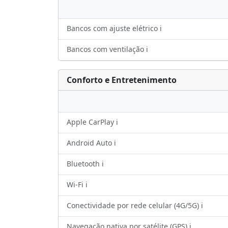
Bancos com ajuste elétrico ℹ️
Bancos com ventilação ℹ️
Conforto e Entretenimento
Apple CarPlay ℹ️
Android Auto ℹ️
Bluetooth ℹ️
Wi-Fi ℹ️
Conectividade por rede celular (4G/5G) ℹ️
Navegação nativa por satélite (GPS) ℹ️