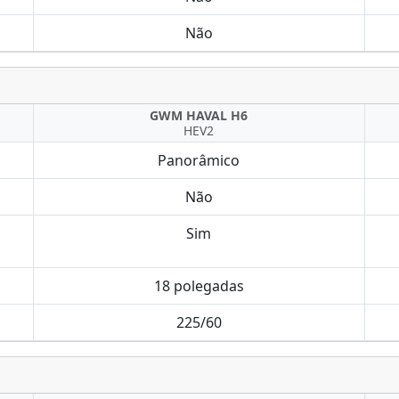
Não
GWM HAVAL H6
HEV2
Panorâmico
Não
Sim
18 polegadas
225/60