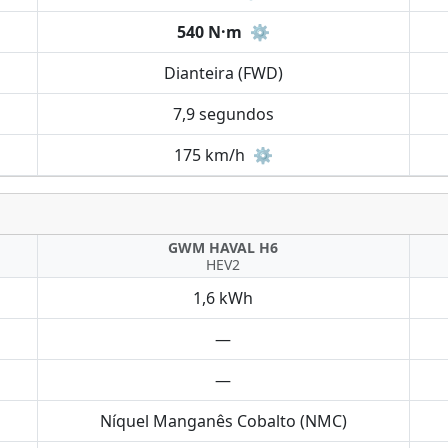
540 N·m
⚙️
Dianteira (FWD)
7,9 segundos
175 km/h
⚙️
GWM HAVAL H6
HEV2
1,6 kWh
—
—
Níquel Manganês Cobalto (NMC)