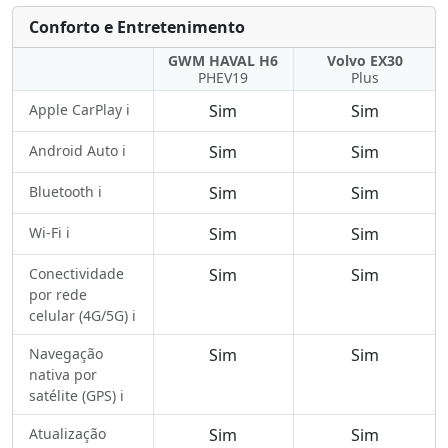
Conforto e Entretenimento
GWM HAVAL H6
Volvo EX30
PHEV19
Plus
Apple CarPlay ℹ️
Sim
Sim
Android Auto ℹ️
Sim
Sim
Bluetooth ℹ️
Sim
Sim
Wi-Fi ℹ️
Sim
Sim
Conectividade
Sim
Sim
por rede
celular (4G/5G) ℹ️
Navegação
Sim
Sim
nativa por
satélite (GPS) ℹ️
Atualização
Sim
Sim