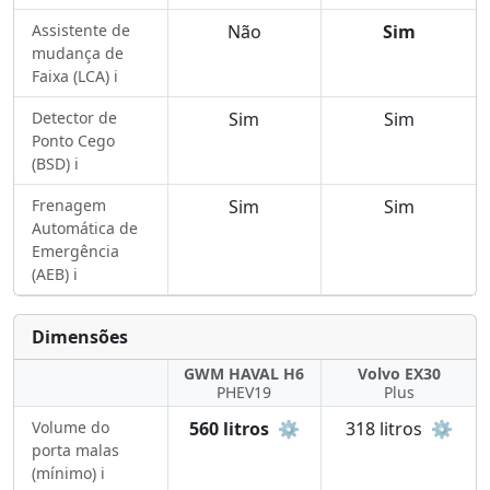
Assistente de
Não
Sim
mudança de
Faixa (LCA) ℹ️
Detector de
Sim
Sim
Ponto Cego
(BSD) ℹ️
Frenagem
Sim
Sim
Automática de
Emergência
(AEB) ℹ️
Dimensões
GWM HAVAL H6
Volvo EX30
PHEV19
Plus
Volume do
560 litros
⚙️
318 litros
⚙️
porta malas
(mínimo) ℹ️