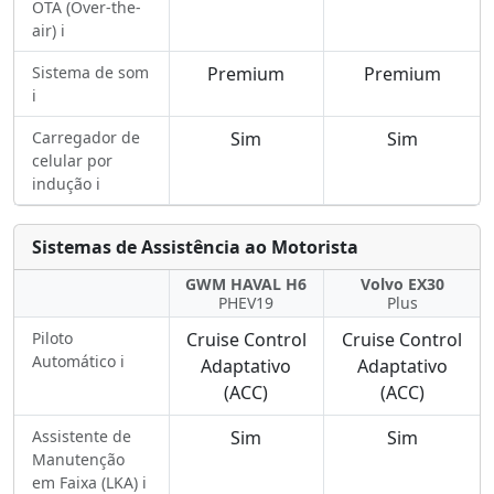
OTA (Over-the-
air) ℹ️
Sistema de som
Premium
Premium
ℹ️
Carregador de
Sim
Sim
celular por
indução ℹ️
Sistemas de Assistência ao Motorista
GWM HAVAL H6
Volvo EX30
PHEV19
Plus
Piloto
Cruise Control
Cruise Control
Automático ℹ️
Adaptativo
Adaptativo
(ACC)
(ACC)
Assistente de
Sim
Sim
Manutenção
em Faixa (LKA) ℹ️