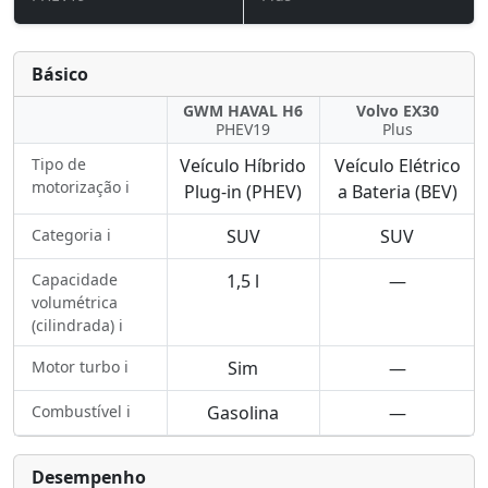
Básico
GWM HAVAL H6
Volvo EX30
PHEV19
Plus
Tipo de
Veículo Híbrido
Veículo Elétrico
motorização ℹ️
Plug-in (PHEV)
a Bateria (BEV)
Categoria ℹ️
SUV
SUV
Capacidade
1,5 l
—
volumétrica
(cilindrada) ℹ️
Motor turbo ℹ️
Sim
—
Combustível ℹ️
Gasolina
—
Desempenho