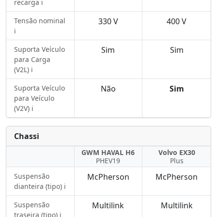
recarga ℹ️
Tensão nominal
330 V
400 V
ℹ️
Suporta Veículo
Sim
Sim
para Carga
(V2L) ℹ️
Suporta Veículo
Não
Sim
para Veículo
(V2V) ℹ️
Chassi
GWM HAVAL H6
Volvo EX30
PHEV19
Plus
Suspensão
McPherson
McPherson
dianteira (tipo) ℹ️
Suspensão
Multilink
Multilink
traseira (tipo) ℹ️