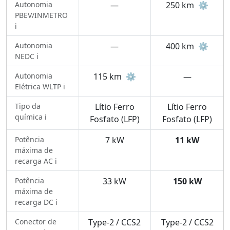
Autonomia
—
250 km
⚙️
PBEV/INMETRO
ℹ️
Autonomia
—
400 km
⚙️
NEDC ℹ️
Autonomia
115 km
⚙️
—
Elétrica WLTP ℹ️
Tipo da
Lítio Ferro
Lítio Ferro
química ℹ️
Fosfato (LFP)
Fosfato (LFP)
Potência
7 kW
11 kW
máxima de
recarga AC ℹ️
Potência
33 kW
150 kW
máxima de
recarga DC ℹ️
Conector de
Type-2 / CCS2
Type-2 / CCS2