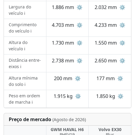
Largura do
1.886 mm
⚙️
2.032 mm
⚙️
veículo ℹ️
Comprimento
4.703 mm
⚙️
4.233 mm
⚙️
do veículo ℹ️
Altura do
1.730 mm
⚙️
1.550 mm
⚙️
veículo ℹ️
Distância entre-
2.738 mm
⚙️
2.650 mm
⚙️
eixos ℹ️
Altura mínima
200 mm
⚙️
177 mm
⚙️
do solo ℹ️
Peso em ordem
1.915 kg
⚙️
1.850 kg
⚙️
de marcha ℹ️
Preço de mercado
(Agosto de 2026)
GWM HAVAL H6
Volvo EX30
PHEV19
Plus