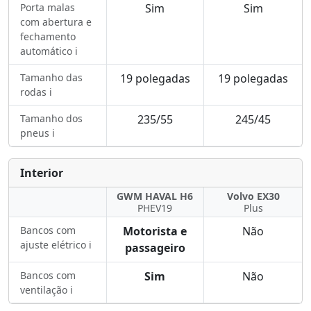
Porta malas
Sim
Sim
com abertura e
fechamento
automático ℹ️
Tamanho das
19 polegadas
19 polegadas
rodas ℹ️
Tamanho dos
235/55
245/45
pneus ℹ️
Interior
GWM HAVAL H6
Volvo EX30
PHEV19
Plus
Bancos com
Motorista e
Não
ajuste elétrico ℹ️
passageiro
Bancos com
Sim
Não
ventilação ℹ️