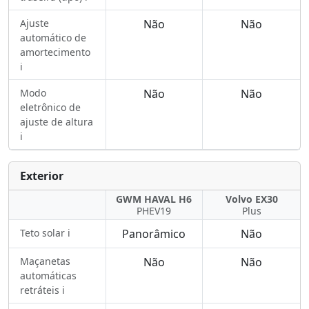
Ajuste
Não
Não
automático de
amortecimento
ℹ️
Modo
Não
Não
eletrônico de
ajuste de altura
ℹ️
Exterior
GWM HAVAL H6
Volvo EX30
PHEV19
Plus
Teto solar ℹ️
Panorâmico
Não
Maçanetas
Não
Não
automáticas
retráteis ℹ️