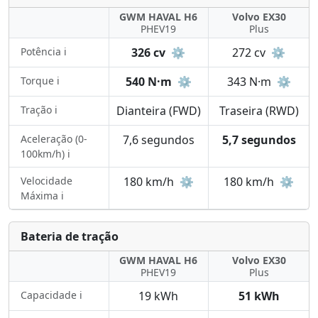
GWM HAVAL H6
Volvo EX30
PHEV19
Plus
Potência ℹ️
326 cv
⚙️
272 cv
⚙️
Torque ℹ️
540 N·m
⚙️
343 N·m
⚙️
Tração ℹ️
Dianteira (FWD)
Traseira (RWD)
Aceleração (0-
7,6 segundos
5,7 segundos
100km/h) ℹ️
Velocidade
180 km/h
⚙️
180 km/h
⚙️
Máxima ℹ️
Bateria de tração
GWM HAVAL H6
Volvo EX30
PHEV19
Plus
Capacidade ℹ️
19 kWh
51 kWh