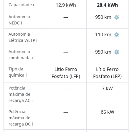
Capacidade ℹ️
12,9 kWh
28,4 kWh
Autonomia
—
950 km
⚙️
NEDC ℹ️
Autonomia
—
110 km
⚙️
Elétrica WLTP ℹ️
Autonomia
—
950 km
⚙️
combinada ℹ️
Tipo da
Lítio Ferro
Lítio Ferro
química ℹ️
Fosfato (LFP)
Fosfato (LFP)
Potência
—
7 kW
máxima de
recarga AC ℹ️
Potência
—
65 kW
máxima de
recarga DC ℹ️