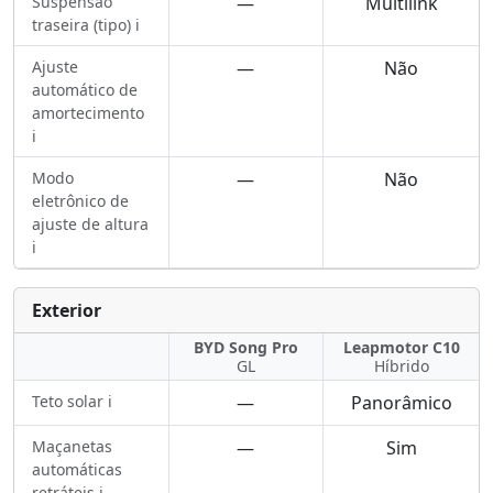
Suspensão
—
Multilink
traseira (tipo) ℹ️
Ajuste
—
Não
automático de
amortecimento
ℹ️
Modo
—
Não
eletrônico de
ajuste de altura
ℹ️
Exterior
BYD Song Pro
Leapmotor C10
GL
Híbrido
Teto solar ℹ️
—
Panorâmico
Maçanetas
—
Sim
automáticas
retráteis ℹ️