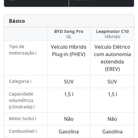
Básico
BYD Song Pro
Leapmotor C10
GL
Híbrido
Tipo de
Veículo Híbrido
Veículo Elétrico
motorização ℹ️
Plug-in (PHEV)
com autonomia
estendida
(EREV)
Categoria ℹ️
SUV
SUV
Capacidade
1,5 l
1,5 l
volumétrica
(cilindrada) ℹ️
Motor turbo ℹ️
Não
Não
Combustível ℹ️
Gasolina
Gasolina