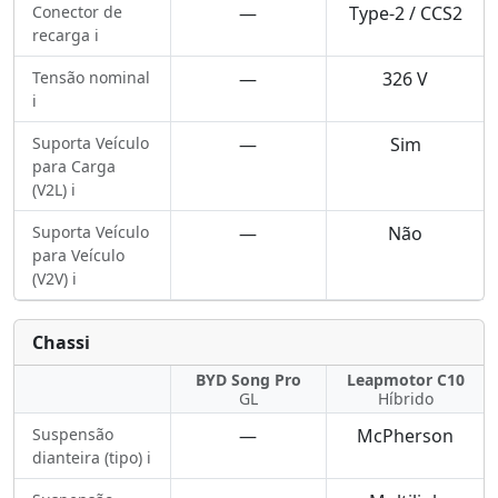
Conector de
—
Type-2 / CCS2
recarga ℹ️
Tensão nominal
—
326 V
ℹ️
Suporta Veículo
—
Sim
para Carga
(V2L) ℹ️
Suporta Veículo
—
Não
para Veículo
(V2V) ℹ️
Chassi
BYD Song Pro
Leapmotor C10
GL
Híbrido
Suspensão
—
McPherson
dianteira (tipo) ℹ️