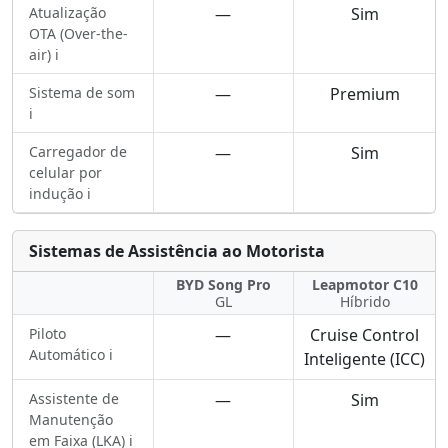
Atualização
—
Sim
OTA (Over-the-
air) ℹ️
Sistema de som
—
Premium
ℹ️
Carregador de
—
Sim
celular por
indução ℹ️
Sistemas de Assistência ao Motorista
BYD Song Pro
Leapmotor C10
GL
Híbrido
Piloto
—
Cruise Control
Automático ℹ️
Inteligente (ICC)
Assistente de
—
Sim
Manutenção
em Faixa (LKA) ℹ️