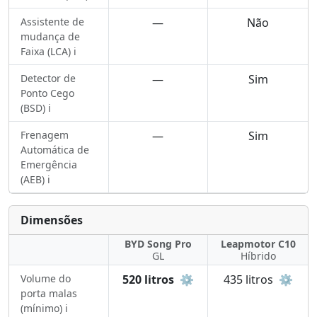
Assistente de
—
Não
mudança de
Faixa (LCA) ℹ️
Detector de
—
Sim
Ponto Cego
(BSD) ℹ️
Frenagem
—
Sim
Automática de
Emergência
(AEB) ℹ️
Dimensões
BYD Song Pro
Leapmotor C10
GL
Híbrido
Volume do
520 litros
⚙️
435 litros
⚙️
porta malas
(mínimo) ℹ️