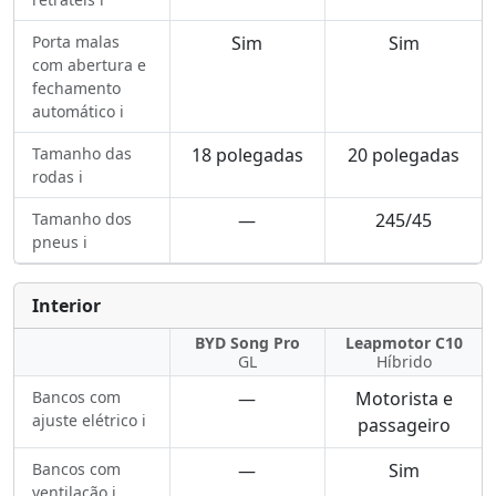
Porta malas
Sim
Sim
com abertura e
fechamento
automático ℹ️
Tamanho das
18 polegadas
20 polegadas
rodas ℹ️
Tamanho dos
—
245/45
pneus ℹ️
Interior
BYD Song Pro
Leapmotor C10
GL
Híbrido
Bancos com
—
Motorista e
ajuste elétrico ℹ️
passageiro
Bancos com
—
Sim
ventilação ℹ️