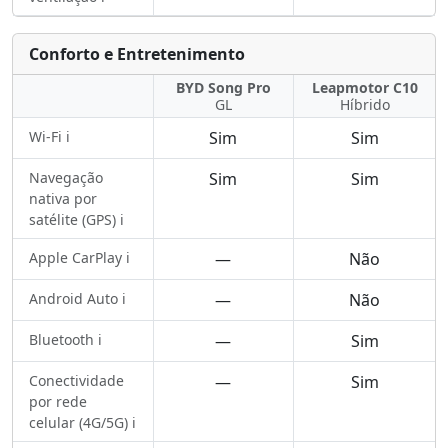
Conforto e Entretenimento
BYD Song Pro
Leapmotor C10
GL
Híbrido
Wi-Fi ℹ️
Sim
Sim
Navegação
Sim
Sim
nativa por
satélite (GPS) ℹ️
Apple CarPlay ℹ️
—
Não
Android Auto ℹ️
—
Não
Bluetooth ℹ️
—
Sim
Conectividade
—
Sim
por rede
celular (4G/5G) ℹ️