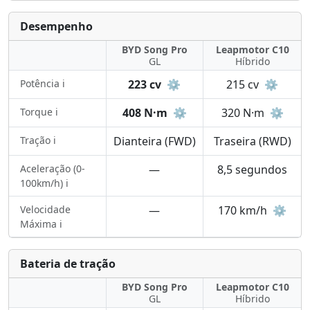
Desempenho
BYD Song Pro
Leapmotor C10
GL
Híbrido
Potência ℹ️
223 cv
⚙️
215 cv
⚙️
Torque ℹ️
408 N·m
⚙️
320 N·m
⚙️
Tração ℹ️
Dianteira (FWD)
Traseira (RWD)
Aceleração (0-
—
8,5 segundos
100km/h) ℹ️
Velocidade
—
170 km/h
⚙️
Máxima ℹ️
Bateria de tração
BYD Song Pro
Leapmotor C10
GL
Híbrido