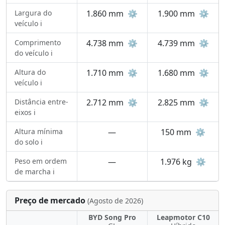
Largura do
1.860 mm
⚙️
1.900 mm
⚙️
veículo ℹ️
Comprimento
4.738 mm
⚙️
4.739 mm
⚙️
do veículo ℹ️
Altura do
1.710 mm
⚙️
1.680 mm
⚙️
veículo ℹ️
Distância entre-
2.712 mm
⚙️
2.825 mm
⚙️
eixos ℹ️
Altura mínima
—
150 mm
⚙️
do solo ℹ️
Peso em ordem
—
1.976 kg
⚙️
de marcha ℹ️
Preço de mercado
(Agosto de 2026)
BYD Song Pro
Leapmotor C10