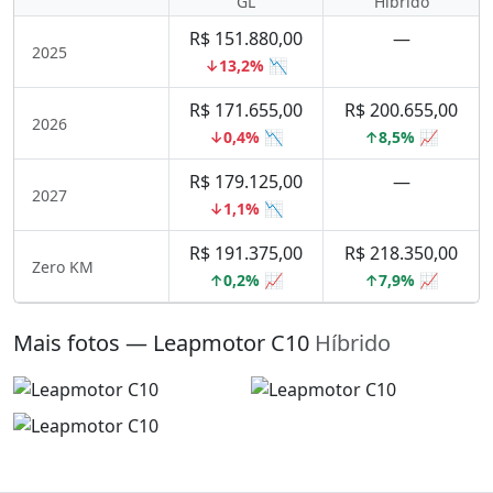
GL
Híbrido
R$ 151.880,00
—
2025
↓13,2% 📉
R$ 171.655,00
R$ 200.655,00
2026
↓0,4% 📉
↑8,5% 📈
R$ 179.125,00
—
2027
↓1,1% 📉
R$ 191.375,00
R$ 218.350,00
Zero KM
↑0,2% 📈
↑7,9% 📈
Mais fotos — Leapmotor C10
Híbrido