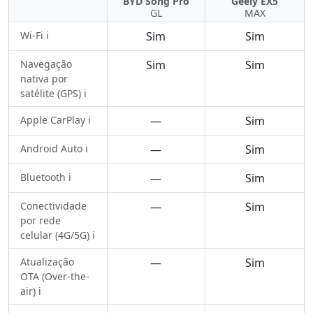
BYD Song Pro
Geely EX5
GL
MAX
Wi-Fi ℹ️
Sim
Sim
Navegação
Sim
Sim
nativa por
satélite (GPS) ℹ️
Apple CarPlay ℹ️
—
Sim
Android Auto ℹ️
—
Sim
Bluetooth ℹ️
—
Sim
Conectividade
—
Sim
por rede
celular (4G/5G) ℹ️
Atualização
—
Sim
OTA (Over-the-
air) ℹ️