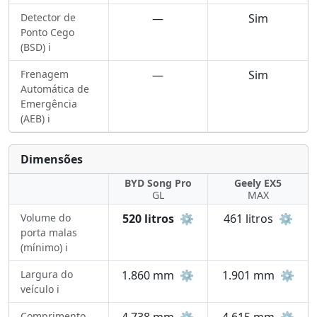
Detector de
—
Sim
Ponto Cego
(BSD) ℹ️
Frenagem
—
Sim
Automática de
Emergência
(AEB) ℹ️
Dimensões
BYD Song Pro
Geely EX5
GL
MAX
Volume do
520 litros
⚙️
461 litros
⚙️
porta malas
(mínimo) ℹ️
Largura do
1.860 mm
⚙️
1.901 mm
⚙️
veículo ℹ️
Comprimento