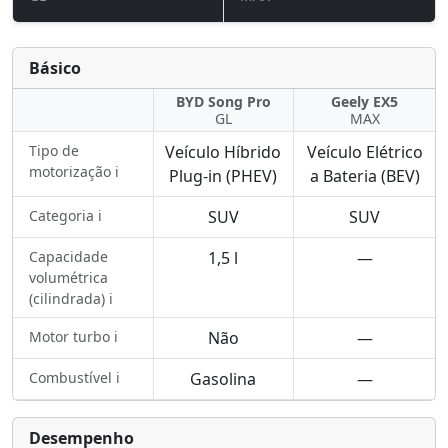
Básico
BYD Song Pro
Geely EX5
GL
MAX
Tipo de
Veículo Híbrido
Veículo Elétrico
motorização ℹ️
Plug-in (PHEV)
a Bateria (BEV)
Categoria ℹ️
SUV
SUV
Capacidade
1,5 l
—
volumétrica
(cilindrada) ℹ️
Motor turbo ℹ️
Não
—
Combustível ℹ️
Gasolina
—
Desempenho