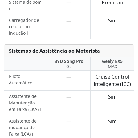
Sistema de som
—
Premium
ℹ️
Carregador de
—
Sim
celular por
indução ℹ️
Sistemas de Assistência ao Motorista
BYD Song Pro
Geely EX5
GL
MAX
Piloto
—
Cruise Control
Automático ℹ️
Inteligente (ICC)
Assistente de
—
Sim
Manutenção
em Faixa (LKA) ℹ️
Assistente de
—
Sim
mudança de
Faixa (LCA) ℹ️