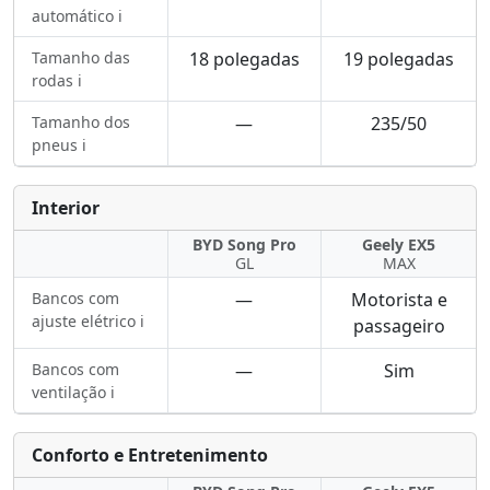
automático ℹ️
Tamanho das
18 polegadas
19 polegadas
rodas ℹ️
Tamanho dos
—
235/50
pneus ℹ️
Interior
BYD Song Pro
Geely EX5
GL
MAX
Bancos com
—
Motorista e
ajuste elétrico ℹ️
passageiro
Bancos com
—
Sim
ventilação ℹ️
Conforto e Entretenimento