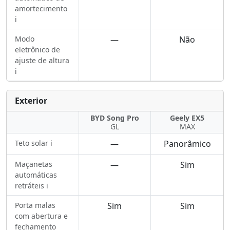
amortecimento
ℹ️
Modo
—
Não
eletrônico de
ajuste de altura
ℹ️
Exterior
BYD Song Pro
Geely EX5
GL
MAX
Teto solar ℹ️
—
Panorâmico
Maçanetas
—
Sim
automáticas
retráteis ℹ️
Porta malas
Sim
Sim
com abertura e
fechamento