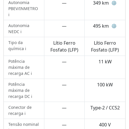
Autonomia
—
349 km
⚙️
PBEV/INMETRO
ℹ️
Autonomia
—
495 km
⚙️
NEDC ℹ️
Tipo da
Lítio Ferro
Lítio Ferro
química ℹ️
Fosfato (LFP)
Fosfato (LFP)
Potência
—
11 kW
máxima de
recarga AC ℹ️
Potência
—
100 kW
máxima de
recarga DC ℹ️
Conector de
—
Type-2 / CCS2
recarga ℹ️
Tensão nominal
—
400 V