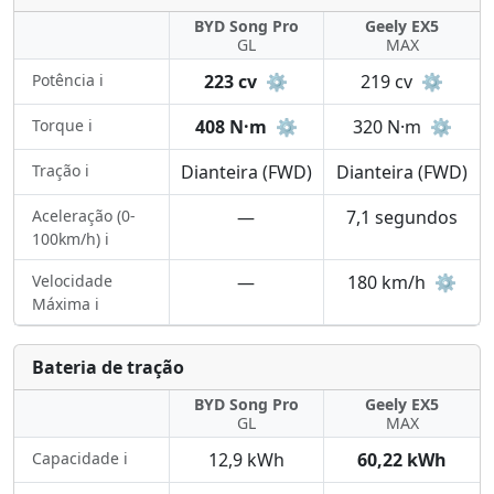
BYD Song Pro
Geely EX5
GL
MAX
Potência ℹ️
223 cv
⚙️
219 cv
⚙️
Torque ℹ️
408 N·m
⚙️
320 N·m
⚙️
Tração ℹ️
Dianteira (FWD)
Dianteira (FWD)
Aceleração (0-
—
7,1 segundos
100km/h) ℹ️
Velocidade
—
180 km/h
⚙️
Máxima ℹ️
Bateria de tração
BYD Song Pro
Geely EX5
GL
MAX
Capacidade ℹ️
12,9 kWh
60,22 kWh