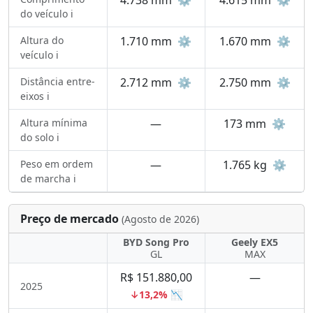
4.738 mm
⚙️
4.615 mm
⚙️
do veículo ℹ️
Altura do
1.710 mm
⚙️
1.670 mm
⚙️
veículo ℹ️
Distância entre-
2.712 mm
⚙️
2.750 mm
⚙️
eixos ℹ️
Altura mínima
—
173 mm
⚙️
do solo ℹ️
Peso em ordem
—
1.765 kg
⚙️
de marcha ℹ️
Preço de mercado
(Agosto de 2026)
BYD Song Pro
Geely EX5
GL
MAX
R$ 151.880,00
—
2025
↓13,2% 📉