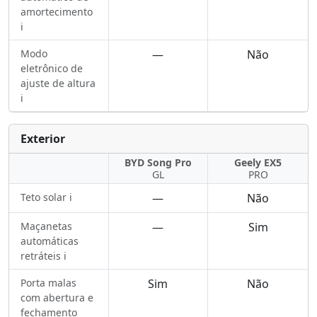
amortecimento
ℹ️
Modo
—
Não
eletrônico de
ajuste de altura
ℹ️
Exterior
BYD Song Pro
Geely EX5
GL
PRO
Teto solar ℹ️
—
Não
Maçanetas
—
Sim
automáticas
retráteis ℹ️
Porta malas
Sim
Não
com abertura e
fechamento