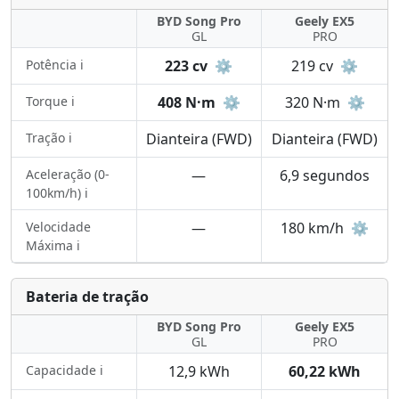
BYD Song Pro
Geely EX5
GL
PRO
Potência ℹ️
223 cv
⚙️
219 cv
⚙️
Torque ℹ️
408 N·m
⚙️
320 N·m
⚙️
Tração ℹ️
Dianteira (FWD)
Dianteira (FWD)
Aceleração (0-
—
6,9 segundos
100km/h) ℹ️
Velocidade
—
180 km/h
⚙️
Máxima ℹ️
Bateria de tração
BYD Song Pro
Geely EX5
GL
PRO
Capacidade ℹ️
12,9 kWh
60,22 kWh