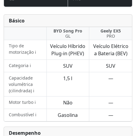
Básico
BYD Song Pro
Geely EX5
GL
PRO
Tipo de
Veículo Híbrido
Veículo Elétrico
motorização ℹ️
Plug-in (PHEV)
a Bateria (BEV)
Categoria ℹ️
SUV
SUV
Capacidade
1,5 l
—
volumétrica
(cilindrada) ℹ️
Motor turbo ℹ️
Não
—
Combustível ℹ️
Gasolina
—
Desempenho