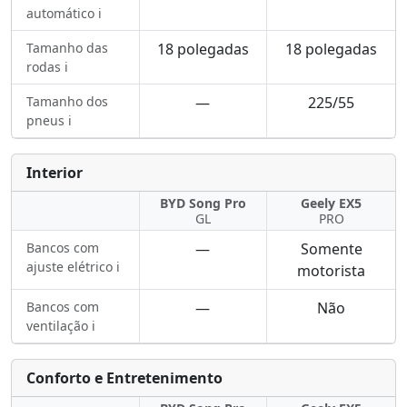
automático ℹ️
Tamanho das
18 polegadas
18 polegadas
rodas ℹ️
Tamanho dos
—
225/55
pneus ℹ️
Interior
BYD Song Pro
Geely EX5
GL
PRO
Bancos com
—
Somente
ajuste elétrico ℹ️
motorista
Bancos com
—
Não
ventilação ℹ️
Conforto e Entretenimento