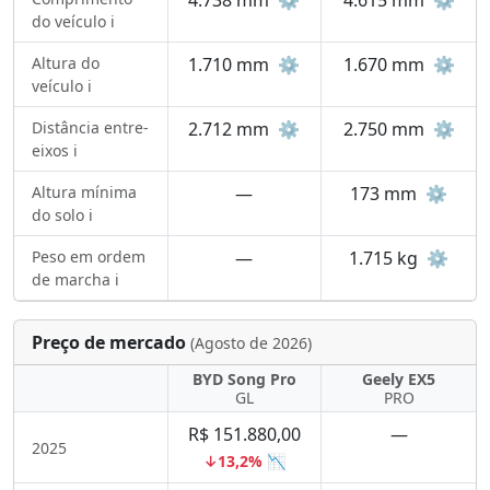
4.738 mm
⚙️
4.615 mm
⚙️
do veículo ℹ️
Altura do
1.710 mm
⚙️
1.670 mm
⚙️
veículo ℹ️
Distância entre-
2.712 mm
⚙️
2.750 mm
⚙️
eixos ℹ️
Altura mínima
—
173 mm
⚙️
do solo ℹ️
Peso em ordem
—
1.715 kg
⚙️
de marcha ℹ️
Preço de mercado
(Agosto de 2026)
BYD Song Pro
Geely EX5
GL
PRO
R$ 151.880,00
—
2025
↓13,2% 📉