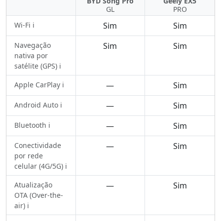
BYD Song Pro
Geely EX5
GL
PRO
Wi-Fi ℹ️
Sim
Sim
Navegação
Sim
Sim
nativa por
satélite (GPS) ℹ️
Apple CarPlay ℹ️
—
Sim
Android Auto ℹ️
—
Sim
Bluetooth ℹ️
—
Sim
Conectividade
—
Sim
por rede
celular (4G/5G) ℹ️
Atualização
—
Sim
OTA (Over-the-
air) ℹ️