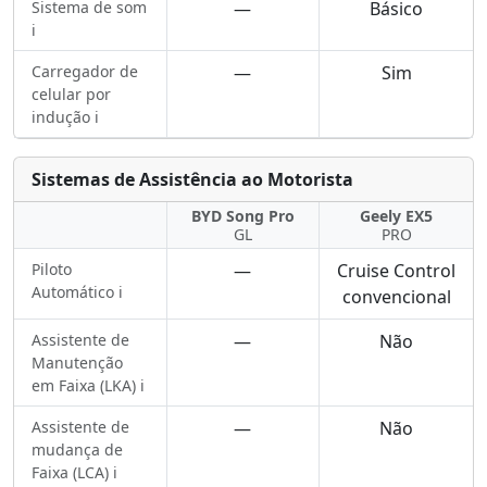
Sistema de som
—
Básico
ℹ️
Carregador de
—
Sim
celular por
indução ℹ️
Sistemas de Assistência ao Motorista
BYD Song Pro
Geely EX5
GL
PRO
Piloto
—
Cruise Control
Automático ℹ️
convencional
Assistente de
—
Não
Manutenção
em Faixa (LKA) ℹ️
Assistente de
—
Não
mudança de
Faixa (LCA) ℹ️