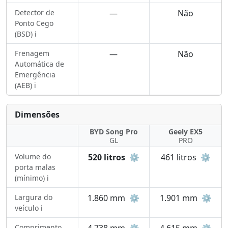
Detector de
—
Não
Ponto Cego
(BSD) ℹ️
Frenagem
—
Não
Automática de
Emergência
(AEB) ℹ️
Dimensões
BYD Song Pro
Geely EX5
GL
PRO
Volume do
520 litros
⚙️
461 litros
⚙️
porta malas
(mínimo) ℹ️
Largura do
1.860 mm
⚙️
1.901 mm
⚙️
veículo ℹ️
Comprimento