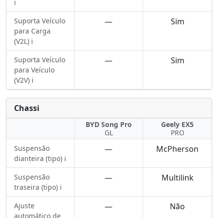
ℹ️
Suporta Veículo
—
Sim
para Carga
(V2L) ℹ️
Suporta Veículo
—
Sim
para Veículo
(V2V) ℹ️
Chassi
BYD Song Pro
Geely EX5
GL
PRO
Suspensão
—
McPherson
dianteira (tipo) ℹ️
Suspensão
—
Multilink
traseira (tipo) ℹ️
Ajuste
—
Não
automático de