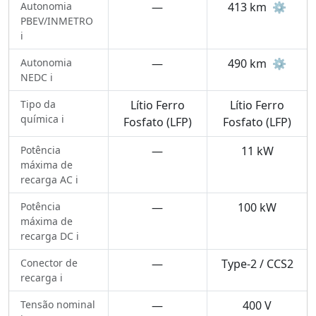
Autonomia
—
413 km
⚙️
PBEV/INMETRO
ℹ️
Autonomia
—
490 km
⚙️
NEDC ℹ️
Tipo da
Lítio Ferro
Lítio Ferro
química ℹ️
Fosfato (LFP)
Fosfato (LFP)
Potência
—
11 kW
máxima de
recarga AC ℹ️
Potência
—
100 kW
máxima de
recarga DC ℹ️
Conector de
—
Type-2 / CCS2
recarga ℹ️
Tensão nominal
—
400 V