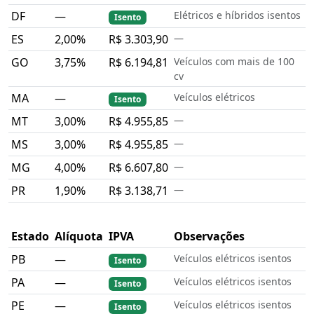
DF
—
Elétricos e híbridos isentos
Isento
ES
2,00%
R$ 3.303,90
—
GO
3,75%
R$ 6.194,81
Veículos com mais de 100
cv
MA
—
Veículos elétricos
Isento
MT
3,00%
R$ 4.955,85
—
MS
3,00%
R$ 4.955,85
—
MG
4,00%
R$ 6.607,80
—
PR
1,90%
R$ 3.138,71
—
Estado
Alíquota
IPVA
Observações
PB
—
Veículos elétricos isentos
Isento
PA
—
Veículos elétricos isentos
Isento
PE
—
Veículos elétricos isentos
Isento