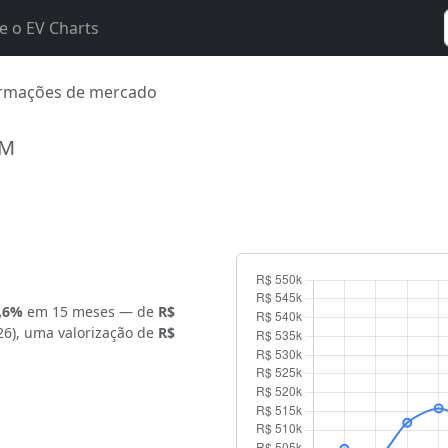
e o EV Charts
rmações de mercado
KM
,6%
em 15 meses — de
R$
6), uma valorização de
R$