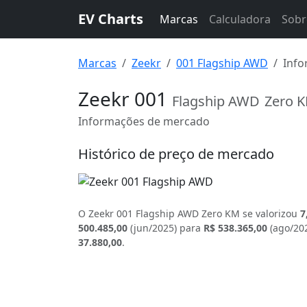
EV Charts
Marcas
Calculadora
Sobr
Marcas
Zeekr
001 Flagship AWD
Info
Zeekr 001
Flagship AWD
Zero 
Informações de mercado
Histórico de preço de mercado
O Zeekr 001 Flagship AWD Zero KM se valorizou
7
500.485,00
(jun/2025) para
R$ 538.365,00
(ago/202
37.880,00
.