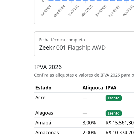
Ficha técnica completa
Zeekr 001
Flagship AWD
IPVA 2026
Confira as alíquotas e valores de IPVA 2026 para
Estado
Alíquota
IPVA
Acre
—
Isento
Alagoas
—
Isento
Amapá
3,00%
R$ 15.561,30
Amazonas
2,00%
R$ 10.374,20