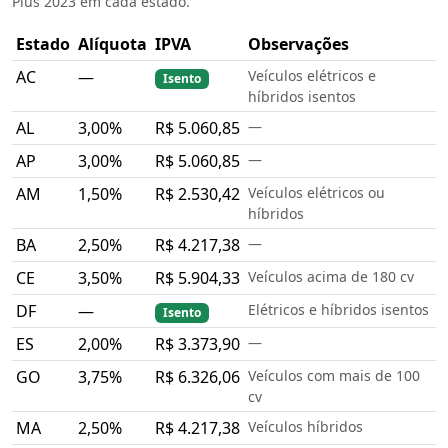
Plus 2023 em cada estado.
Estado
Alíquota
IPVA
Observações
AC
—
Veículos elétricos e
Isento
híbridos isentos
AL
3,00%
R$ 5.060,85
—
AP
3,00%
R$ 5.060,85
—
AM
1,50%
R$ 2.530,42
Veículos elétricos ou
híbridos
BA
2,50%
R$ 4.217,38
—
CE
3,50%
R$ 5.904,33
Veículos acima de 180 cv
DF
—
Elétricos e híbridos isentos
Isento
ES
2,00%
R$ 3.373,90
—
GO
3,75%
R$ 6.326,06
Veículos com mais de 100
cv
MA
2,50%
R$ 4.217,38
Veículos híbridos