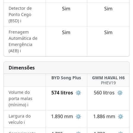
Detector de
Sim
Sim
Ponto Cego
(BSD) ℹ️
Frenagem
Sim
Sim
Automática de
Emergência
(AEB) ℹ️
Dimensões
BYD Song Plus
GWM HAVAL H6
PHEV19
Volume do
574 litros
⚙️
560 litros
⚙️
porta malas
(mínimo) ℹ️
Largura do
1.890 mm
⚙️
1.886 mm
⚙️
veículo ℹ️