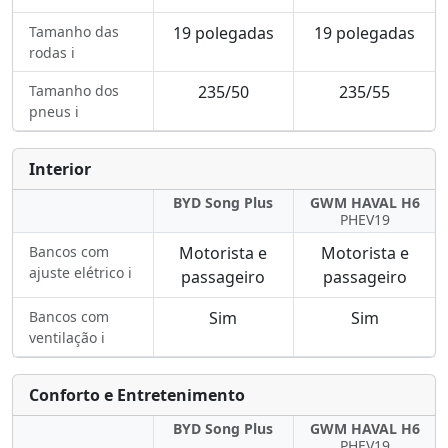
Tamanho das
19 polegadas
19 polegadas
rodas ℹ️
Tamanho dos
235/50
235/55
pneus ℹ️
Interior
BYD Song Plus
GWM HAVAL H6
PHEV19
Bancos com
Motorista e
Motorista e
ajuste elétrico ℹ️
passageiro
passageiro
Bancos com
Sim
Sim
ventilação ℹ️
Conforto e Entretenimento
BYD Song Plus
GWM HAVAL H6
PHEV19