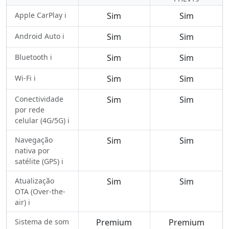
Apple CarPlay ℹ️
Sim
Sim
Android Auto ℹ️
Sim
Sim
Bluetooth ℹ️
Sim
Sim
Wi-Fi ℹ️
Sim
Sim
Conectividade
Sim
Sim
por rede
celular (4G/5G) ℹ️
Navegação
Sim
Sim
nativa por
satélite (GPS) ℹ️
Atualização
Sim
Sim
OTA (Over-the-
air) ℹ️
Sistema de som
Premium
Premium