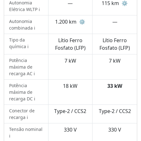
Autonomia
—
115 km
⚙️
Elétrica WLTP ℹ️
Autonomia
1.200 km
⚙️
—
combinada ℹ️
Tipo da
Lítio Ferro
Lítio Ferro
química ℹ️
Fosfato (LFP)
Fosfato (LFP)
Potência
7 kW
7 kW
máxima de
recarga AC ℹ️
Potência
18 kW
33 kW
máxima de
recarga DC ℹ️
Conector de
Type-2 / CCS2
Type-2 / CCS2
recarga ℹ️
Tensão nominal
330 V
330 V
ℹ️