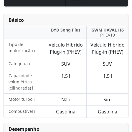
Básico
BYD Song Plus
GWM HAVAL H6
PHEV19
Tipo de
Veículo Híbrido
Veículo Híbrido
motorização ℹ️
Plug-in (PHEV)
Plug-in (PHEV)
Categoria ℹ️
SUV
SUV
Capacidade
1,5 l
1,5 l
volumétrica
(cilindrada) ℹ️
Motor turbo ℹ️
Não
Sim
Combustível ℹ️
Gasolina
Gasolina
Desempenho