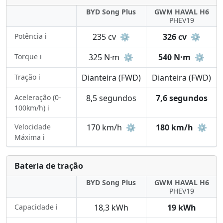
BYD Song Plus
GWM HAVAL H6
PHEV19
Potência ℹ️
235 cv
⚙️
326 cv
⚙️
Torque ℹ️
325 N·m
⚙️
540 N·m
⚙️
Tração ℹ️
Dianteira (FWD)
Dianteira (FWD)
Aceleração (0-
8,5 segundos
7,6 segundos
100km/h) ℹ️
Velocidade
170 km/h
⚙️
180 km/h
⚙️
Máxima ℹ️
Bateria de tração
BYD Song Plus
GWM HAVAL H6
PHEV19
Capacidade ℹ️
18,3 kWh
19 kWh