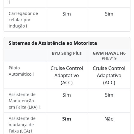
ℹ️
Carregador de
Sim
Sim
celular por
indução ℹ️
Sistemas de Assistência ao Motorista
BYD Song Plus
GWM HAVAL H6
PHEV19
Piloto
Cruise Control
Cruise Control
Automático ℹ️
Adaptativo
Adaptativo
(ACC)
(ACC)
Assistente de
Sim
Sim
Manutenção
em Faixa (LKA) ℹ️
Assistente de
Sim
Não
mudança de
Faixa (LCA) ℹ️