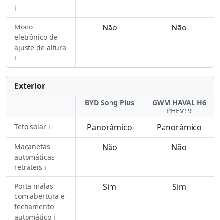
ℹ️
Modo
Não
Não
eletrônico de
ajuste de altura
ℹ️
Exterior
BYD Song Plus
GWM HAVAL H6
PHEV19
Teto solar ℹ️
Panorâmico
Panorâmico
Maçanetas
Não
Não
automáticas
retráteis ℹ️
Porta malas
Sim
Sim
com abertura e
fechamento
automático ℹ️