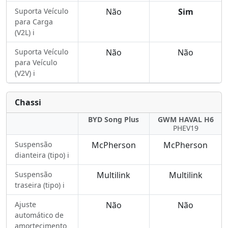
Suporta Veículo
Não
Sim
para Carga
(V2L) ℹ️
Suporta Veículo
Não
Não
para Veículo
(V2V) ℹ️
Chassi
BYD Song Plus
GWM HAVAL H6
PHEV19
Suspensão
McPherson
McPherson
dianteira (tipo) ℹ️
Suspensão
Multilink
Multilink
traseira (tipo) ℹ️
Ajuste
Não
Não
automático de
amortecimento