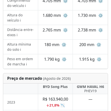
Comprimento
4.705 mm
⚙️
4.703 mm
⚙️
do veículo ℹ️
Altura do
1.680 mm
⚙️
1.730 mm
⚙️
veículo ℹ️
Distância entre-
2.765 mm
⚙️
2.738 mm
⚙️
eixos ℹ️
Altura mínima
180 mm
⚙️
200 mm
⚙️
do solo ℹ️
Peso em ordem
1.790 kg
⚙️
1.915 kg
⚙️
de marcha ℹ️
Preço de mercado
(Agosto de 2026)
BYD Song Plus
GWM HAVAL H6
PHEV19
R$ 163.940,00
—
2023
↓21,8% 📉