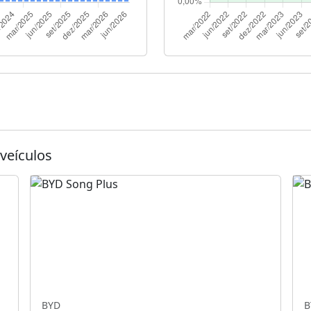
veículos
BYD
B