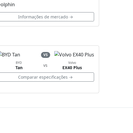
olphin
Informações de mercado →
VS
BYD
Volvo
vs
Tan
EX40 Plus
Comparar especificações →