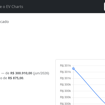
e o EV Charts
rcado
s — de
R$ 300.910,00
(jun/2026)
ão de
R$ 875,00
.