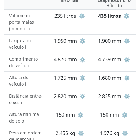
BYD Tan
Leapmotor C10
Híbrido
Volume do
235 litros
⚙️
435 litros
⚙️
porta malas
(mínimo) ℹ️
Largura do
1.950 mm
⚙️
1.900 mm
⚙️
veículo ℹ️
Comprimento
4.870 mm
⚙️
4.739 mm
⚙️
do veículo ℹ️
Altura do
1.725 mm
⚙️
1.680 mm
⚙️
veículo ℹ️
Distância entre-
2.820 mm
⚙️
2.825 mm
⚙️
eixos ℹ️
Altura mínima
150 mm
⚙️
150 mm
⚙️
do solo ℹ️
Peso em ordem
2.455 kg
⚙️
1.976 kg
⚙️
de marcha ℹ️