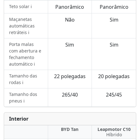
Teto solar ℹ️
Panorâmico
Panorâmico
Maçanetas
Não
Sim
automáticas
retráteis ℹ️
Porta malas
Sim
Sim
com abertura e
fechamento
automático ℹ️
Tamanho das
22 polegadas
20 polegadas
rodas ℹ️
Tamanho dos
265/40
245/45
pneus ℹ️
Interior
BYD Tan
Leapmotor C10
Híbrido