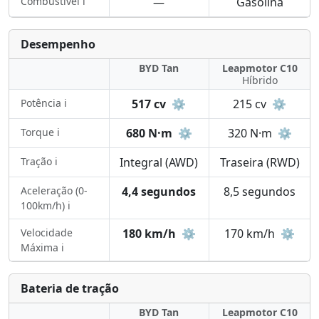
Combustível ℹ️
—
Gasolina
Desempenho
BYD Tan
Leapmotor C10
Híbrido
Potência ℹ️
517 cv
⚙️
215 cv
⚙️
Torque ℹ️
680 N·m
⚙️
320 N·m
⚙️
Tração ℹ️
Integral (AWD)
Traseira (RWD)
Aceleração (0-
4,4 segundos
8,5 segundos
100km/h) ℹ️
Velocidade
180 km/h
⚙️
170 km/h
⚙️
Máxima ℹ️
Bateria de tração
BYD Tan
Leapmotor C10