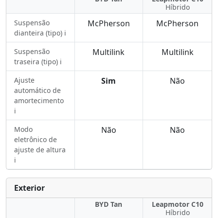
Híbrido
Suspensão
McPherson
McPherson
dianteira (tipo) ℹ️
Suspensão
Multilink
Multilink
traseira (tipo) ℹ️
Ajuste
Sim
Não
automático de
amortecimento
ℹ️
Modo
Não
Não
eletrônico de
ajuste de altura
ℹ️
Exterior
BYD Tan
Leapmotor C10
Híbrido