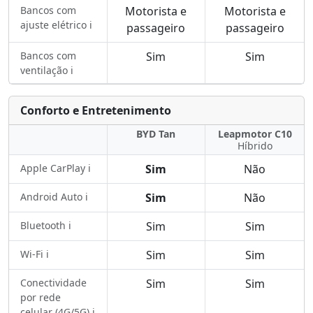
Bancos com
Motorista e
Motorista e
ajuste elétrico ℹ️
passageiro
passageiro
Bancos com
Sim
Sim
ventilação ℹ️
Conforto e Entretenimento
BYD Tan
Leapmotor C10
Híbrido
Apple CarPlay ℹ️
Sim
Não
Android Auto ℹ️
Sim
Não
Bluetooth ℹ️
Sim
Sim
Wi-Fi ℹ️
Sim
Sim
Conectividade
Sim
Sim
por rede
celular (4G/5G) ℹ️