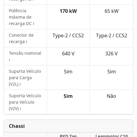
Potência
170 kW
65 kW
máxima de
recarga DC ℹ️
Conector de
Type-2 / CCS2
Type-2 / CCS2
recarga ℹ️
Tensão nominal
640 V
326 V
ℹ️
Suporta Veículo
Sim
Sim
para Carga
(V2L) ℹ️
Suporta Veículo
Sim
Não
para Veículo
(V2V) ℹ️
Chassi
BYD Tan
Leapmotor C10