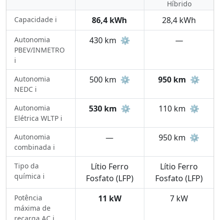
Híbrido
Capacidade ℹ️
86,4 kWh
28,4 kWh
Autonomia
430 km
⚙️
—
PBEV/INMETRO
ℹ️
Autonomia
500 km
⚙️
950 km
⚙️
NEDC ℹ️
Autonomia
530 km
⚙️
110 km
⚙️
Elétrica WLTP ℹ️
Autonomia
—
950 km
⚙️
combinada ℹ️
Tipo da
Lítio Ferro
Lítio Ferro
química ℹ️
Fosfato (LFP)
Fosfato (LFP)
Potência
11 kW
7 kW
máxima de
recarga AC ℹ️