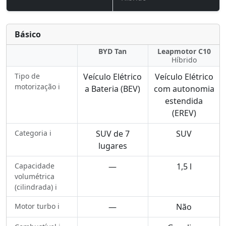
Básico
BYD Tan
Leapmotor C10
Híbrido
Tipo de
Veículo Elétrico
Veículo Elétrico
motorização ℹ️
a Bateria (BEV)
com autonomia
estendida
(EREV)
Categoria ℹ️
SUV de 7
SUV
lugares
Capacidade
—
1,5 l
volumétrica
(cilindrada) ℹ️
Motor turbo ℹ️
—
Não