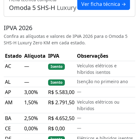
Ver ficha técnica →
Omoda 5 SHS-H
Luxury
IPVA 2026
Confira as alíquotas e valores de IPVA 2026 para o Omoda 5
SHS-H Luxury Zero KM em cada estado.
Estado
Alíquota
IPVA
Observações
AC
—
Veículos elétricos e
Isento
híbridos isentos
AL
—
Isenção no primeiro ano
Isento
AP
3,00%
R$ 5.583,00
—
AM
1,50%
R$ 2.791,50
Veículos elétricos ou
híbridos
BA
2,50%
R$ 4.652,50
—
CE
0,00%
R$ 0,00
—
DF
—
Elétricos e híbridos isentos