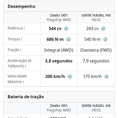
Desempenho
Zeekr 001
GWM HAVAL H6
Flagship AWD
HEV2
Potência ℹ️
544 cv
⚙️
243 cv
⚙️
Torque ℹ️
686 N·m
⚙️
540 N·m
⚙️
Tração ℹ️
Integral (AWD)
Dianteira (FWD)
Aceleração (0-
3,8 segundos
7,9 segundos
100km/h) ℹ️
Velocidade
200 km/h
⚙️
175 km/h
⚙️
Máxima ℹ️
Bateria de tração
Zeekr 001
GWM HAVAL H6
Flagship AWD
HEV2