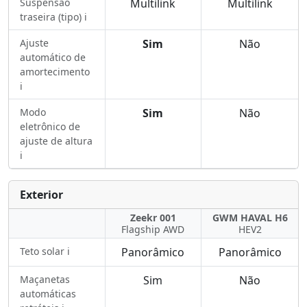
Suspensão
Multilink
Multilink
traseira (tipo) ℹ️
Ajuste
Sim
Não
automático de
amortecimento
ℹ️
Modo
Sim
Não
eletrônico de
ajuste de altura
ℹ️
Exterior
Zeekr 001
GWM HAVAL H6
Flagship AWD
HEV2
Teto solar ℹ️
Panorâmico
Panorâmico
Maçanetas
Sim
Não
automáticas