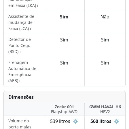
em Faixa (LKA) ℹ️
Assistente de
Sim
Não
mudança de
Faixa (LCA) ℹ️
Detector de
Sim
Sim
Ponto Cego
(BSD) ℹ️
Frenagem
Sim
Sim
Automática de
Emergência
(AEB) ℹ️
Dimensões
Zeekr 001
GWM HAVAL H6
Flagship AWD
HEV2
Volume do
539 litros
⚙️
560 litros
⚙️
porta malas