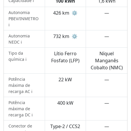
Capacidade ℹ️
100 kWh
1,6 kWh
Autonomia
426 km
⚙️
—
PBEV/INMETRO
ℹ️
Autonomia
732 km
⚙️
—
NEDC ℹ️
Tipo da
Lítio Ferro
Níquel
química ℹ️
Fosfato (LFP)
Manganês
Cobalto (NMC)
Potência
22 kW
—
máxima de
recarga AC ℹ️
Potência
400 kW
—
máxima de
recarga DC ℹ️
Conector de
Type-2 / CCS2
—