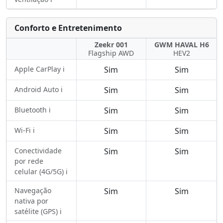
Conforto e Entretenimento
Zeekr 001
GWM HAVAL H6
Flagship AWD
HEV2
Apple CarPlay ℹ️
Sim
Sim
Android Auto ℹ️
Sim
Sim
Bluetooth ℹ️
Sim
Sim
Wi-Fi ℹ️
Sim
Sim
Conectividade
Sim
Sim
por rede
celular (4G/5G) ℹ️
Navegação
Sim
Sim
nativa por
satélite (GPS) ℹ️