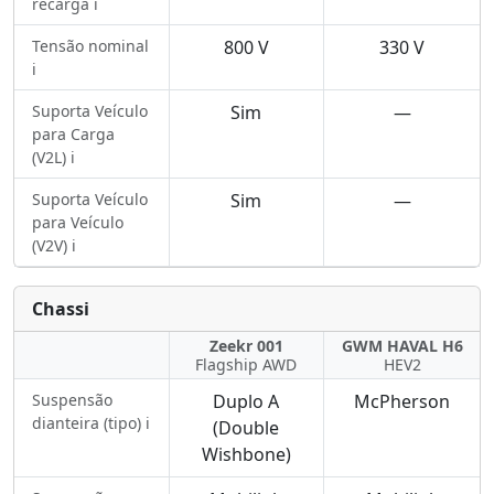
recarga ℹ️
Tensão nominal
800 V
330 V
ℹ️
Suporta Veículo
Sim
—
para Carga
(V2L) ℹ️
Suporta Veículo
Sim
—
para Veículo
(V2V) ℹ️
Chassi
Zeekr 001
GWM HAVAL H6
Flagship AWD
HEV2
Suspensão
Duplo A
McPherson
dianteira (tipo) ℹ️
(Double
Wishbone)