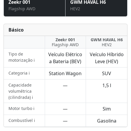
Zeekr 001
GWM HAVAL H6
Flagship AWD
HEV2
Básico
Zeekr 001
GWM HAVAL H6
Flagship AWD
HEV2
Tipo de
Veículo Elétrico
Veículo Híbrido
motorização ℹ️
a Bateria (BEV)
Leve (HEV)
Categoria ℹ️
Station Wagon
SUV
Capacidade
—
1,5 l
volumétrica
(cilindrada) ℹ️
Motor turbo ℹ️
—
Sim
Combustível ℹ️
—
Gasolina