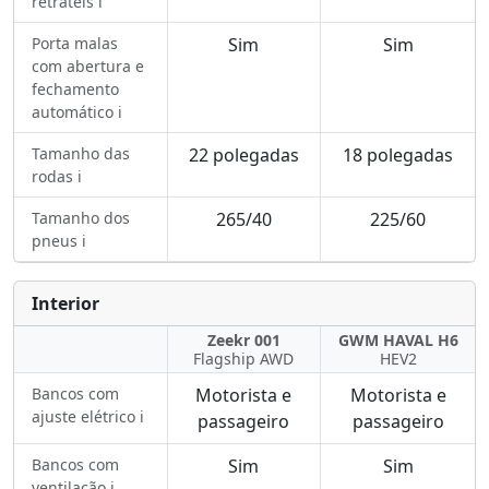
retráteis ℹ️
Porta malas
Sim
Sim
com abertura e
fechamento
automático ℹ️
Tamanho das
22 polegadas
18 polegadas
rodas ℹ️
Tamanho dos
265/40
225/60
pneus ℹ️
Interior
Zeekr 001
GWM HAVAL H6
Flagship AWD
HEV2
Bancos com
Motorista e
Motorista e
ajuste elétrico ℹ️
passageiro
passageiro
Bancos com
Sim
Sim
ventilação ℹ️