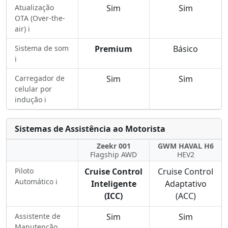
Atualização
Sim
Sim
OTA (Over-the-
air) ℹ️
Sistema de som
Premium
Básico
ℹ️
Carregador de
Sim
Sim
celular por
indução ℹ️
Sistemas de Assistência ao Motorista
Zeekr 001
GWM HAVAL H6
Flagship AWD
HEV2
Piloto
Cruise Control
Cruise Control
Automático ℹ️
Inteligente
Adaptativo
(ICC)
(ACC)
Assistente de
Sim
Sim
Manutenção