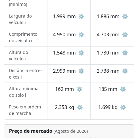
(mínimo) ℹ️
Largura do
1.999 mm
⚙️
1.886 mm
⚙️
veículo ℹ️
Comprimento
4.950 mm
⚙️
4.703 mm
⚙️
do veículo ℹ️
Altura do
1.548 mm
⚙️
1.730 mm
⚙️
veículo ℹ️
Distância entre-
2.999 mm
⚙️
2.738 mm
⚙️
eixos ℹ️
Altura mínima
162 mm
⚙️
185 mm
⚙️
do solo ℹ️
Peso em ordem
2.353 kg
⚙️
1.699 kg
⚙️
de marcha ℹ️
Preço de mercado
(Agosto de 2026)