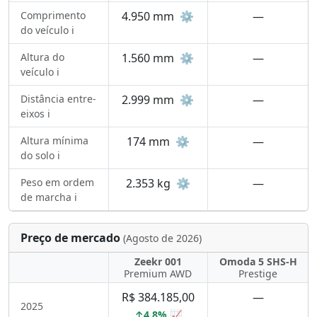
Comprimento
4.950 mm
⚙️
—
do veículo ℹ️
Altura do
1.560 mm
⚙️
—
veículo ℹ️
Distância entre-
2.999 mm
⚙️
—
eixos ℹ️
Altura mínima
174 mm
⚙️
—
do solo ℹ️
Peso em ordem
2.353 kg
⚙️
—
de marcha ℹ️
Preço de mercado
(Agosto de 2026)
Zeekr 001
Omoda 5 SHS-H
Premium AWD
Prestige
R$ 384.185,00
—
2025
↑4,8% 📈