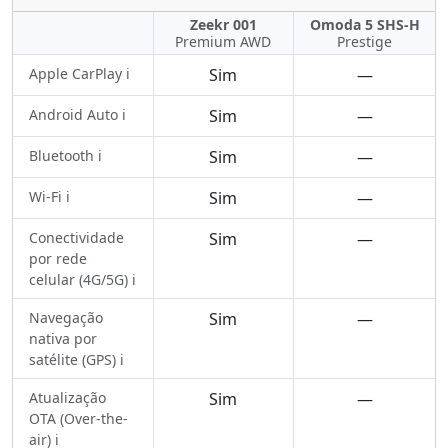
Zeekr 001
Omoda 5 SHS-H
Premium AWD
Prestige
Apple CarPlay ℹ️
Sim
—
Android Auto ℹ️
Sim
—
Bluetooth ℹ️
Sim
—
Wi-Fi ℹ️
Sim
—
Conectividade
Sim
—
por rede
celular (4G/5G) ℹ️
Navegação
Sim
—
nativa por
satélite (GPS) ℹ️
Atualização
Sim
—
OTA (Over-the-
air) ℹ️