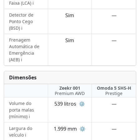
Faixa (LCA) ℹ️
Detector de
Sim
—
Ponto Cego
(BSD) ℹ️
Frenagem
Sim
—
Automática de
Emergência
(AEB) ℹ️
Dimensões
Zeekr 001
Omoda 5 SHS-H
Premium AWD
Prestige
Volume do
539 litros
⚙️
—
porta malas
(mínimo) ℹ️
Largura do
1.999 mm
⚙️
—
veículo ℹ️