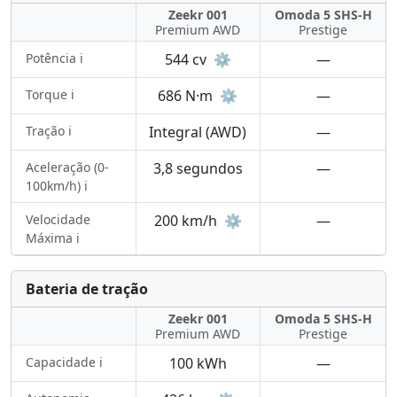
Zeekr 001
Omoda 5 SHS-H
Premium AWD
Prestige
Potência ℹ️
544 cv
⚙️
—
Torque ℹ️
686 N·m
⚙️
—
Tração ℹ️
Integral (AWD)
—
Aceleração (0-
3,8 segundos
—
100km/h) ℹ️
Velocidade
200 km/h
⚙️
—
Máxima ℹ️
Bateria de tração
Zeekr 001
Omoda 5 SHS-H
Premium AWD
Prestige
Capacidade ℹ️
100 kWh
—