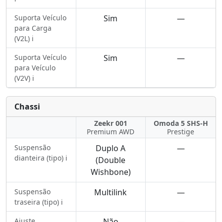
Suporta Veículo
Sim
—
para Carga
(V2L) ℹ️
Suporta Veículo
Sim
—
para Veículo
(V2V) ℹ️
Chassi
Zeekr 001
Omoda 5 SHS-H
Premium AWD
Prestige
Suspensão
Duplo A
—
dianteira (tipo) ℹ️
(Double
Wishbone)
Suspensão
Multilink
—
traseira (tipo) ℹ️
Ajuste
Não
—