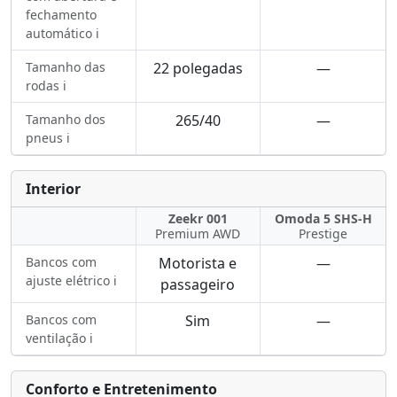
fechamento
automático ℹ️
Tamanho das
22 polegadas
—
rodas ℹ️
Tamanho dos
265/40
—
pneus ℹ️
Interior
Zeekr 001
Omoda 5 SHS-H
Premium AWD
Prestige
Bancos com
Motorista e
—
ajuste elétrico ℹ️
passageiro
Bancos com
Sim
—
ventilação ℹ️
Conforto e Entretenimento