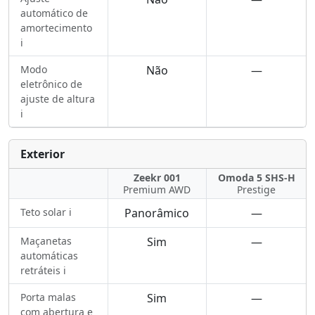
automático de
amortecimento
ℹ️
Modo
Não
—
eletrônico de
ajuste de altura
ℹ️
Exterior
Zeekr 001
Omoda 5 SHS-H
Premium AWD
Prestige
Teto solar ℹ️
Panorâmico
—
Maçanetas
Sim
—
automáticas
retráteis ℹ️
Porta malas
Sim
—
com abertura e