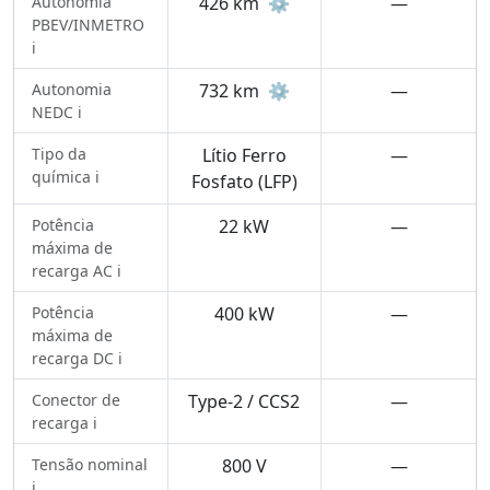
Autonomia
426 km
⚙️
—
PBEV/INMETRO
ℹ️
Autonomia
732 km
⚙️
—
NEDC ℹ️
Tipo da
Lítio Ferro
—
química ℹ️
Fosfato (LFP)
Potência
22 kW
—
máxima de
recarga AC ℹ️
Potência
400 kW
—
máxima de
recarga DC ℹ️
Conector de
Type-2 / CCS2
—
recarga ℹ️
Tensão nominal
800 V
—
ℹ️