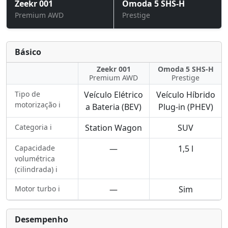
Zeekr 001
Omoda 5 SHS-H
Premium AWD
Prestige
Básico
Zeekr 001
Omoda 5 SHS-H
Premium AWD
Prestige
Tipo de
Veículo Elétrico
Veículo Híbrido
motorização ℹ️
a Bateria (BEV)
Plug-in (PHEV)
Categoria ℹ️
Station Wagon
SUV
Capacidade
—
1,5 l
volumétrica
(cilindrada) ℹ️
Motor turbo ℹ️
—
Sim
Desempenho