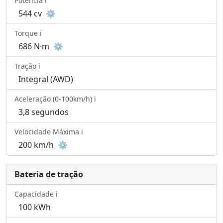
Potência ℹ️
544 cv
⚙️
Torque ℹ️
686 N·m
⚙️
Tração ℹ️
Integral (AWD)
Aceleração (0-100km/h) ℹ️
3,8 segundos
Velocidade Máxima ℹ️
200 km/h
⚙️
Bateria de tração
Capacidade ℹ️
100 kWh