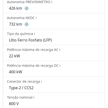
Autonomia PBEV/INMETRO ℹ️
426 km
⚙️
Autonomia NEDC ℹ️
732 km
⚙️
Tipo da química ℹ️
Lítio Ferro Fosfato (LFP)
Potência máxima de recarga AC ℹ️
22 kW
Potência máxima de recarga DC ℹ️
400 kW
Conector de recarga ℹ️
Type-2 / CCS2
Tensão nominal ℹ️
800 V