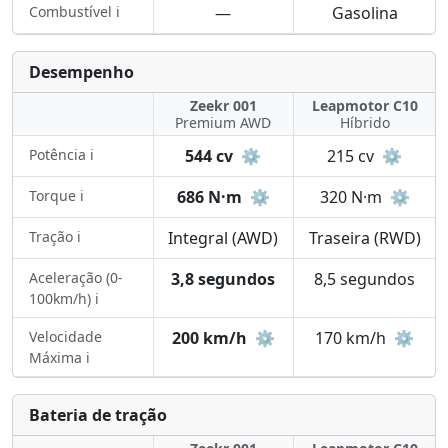
Combustível ℹ️
—
Gasolina
Desempenho
Zeekr 001
Leapmotor C10
Premium AWD
Híbrido
Potência ℹ️
544 cv
⚙️
215 cv
⚙️
Torque ℹ️
686 N·m
⚙️
320 N·m
⚙️
Tração ℹ️
Integral (AWD)
Traseira (RWD)
Aceleração (0-
3,8 segundos
8,5 segundos
100km/h) ℹ️
Velocidade
200 km/h
⚙️
170 km/h
⚙️
Máxima ℹ️
Bateria de tração