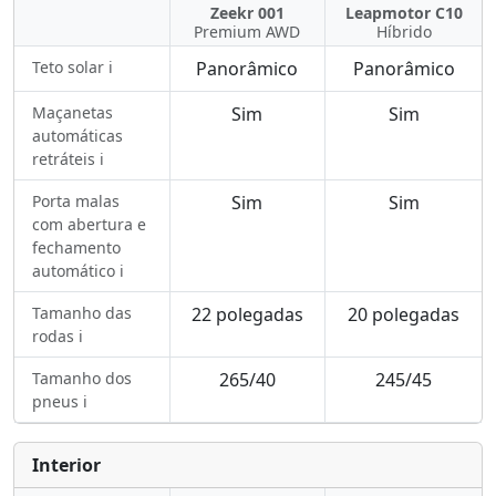
Zeekr 001
Leapmotor C10
Premium AWD
Híbrido
Teto solar ℹ️
Panorâmico
Panorâmico
Maçanetas
Sim
Sim
automáticas
retráteis ℹ️
Porta malas
Sim
Sim
com abertura e
fechamento
automático ℹ️
Tamanho das
22 polegadas
20 polegadas
rodas ℹ️
Tamanho dos
265/40
245/45
pneus ℹ️
Interior