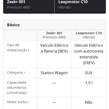
Zeekr 001
Leapmotor C10
Premium AWD
Híbrido
Básico
Zeekr 001
Leapmotor C10
Premium AWD
Híbrido
Tipo de
Veículo Elétrico
Veículo Elétrico
motorização ℹ️
a Bateria (BEV)
com autonomia
estendida
(EREV)
Categoria ℹ️
Station Wagon
SUV
Capacidade
—
1,5 l
volumétrica
(cilindrada) ℹ️
Motor turbo ℹ️
—
Não