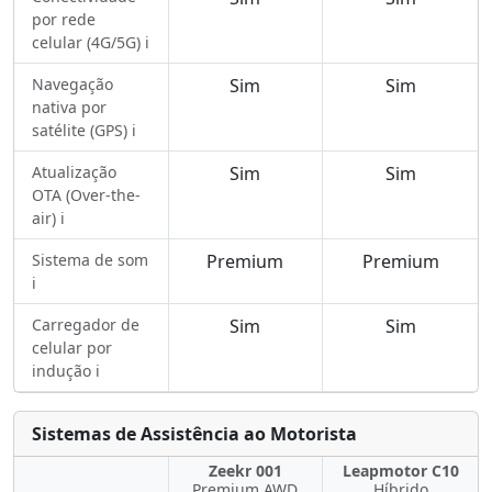
por rede
celular (4G/5G) ℹ️
Navegação
Sim
Sim
nativa por
satélite (GPS) ℹ️
Atualização
Sim
Sim
OTA (Over-the-
air) ℹ️
Sistema de som
Premium
Premium
ℹ️
Carregador de
Sim
Sim
celular por
indução ℹ️
Sistemas de Assistência ao Motorista
Zeekr 001
Leapmotor C10
Premium AWD
Híbrido