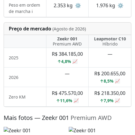
Peso em ordem
2.353 kg
⚙️
1.976 kg
⚙️
de marcha ℹ️
Preço de mercado
(Agosto de 2026)
Zeekr 001
Leapmotor C10
Premium AWD
Híbrido
R$ 384.185,00
—
2025
↑4,8% 📈
—
R$ 200.655,00
2026
↑8,5% 📈
R$ 475.570,00
R$ 218.350,00
Zero KM
↑11,6% 📈
↑7,9% 📈
Mais fotos — Zeekr 001
Premium AWD