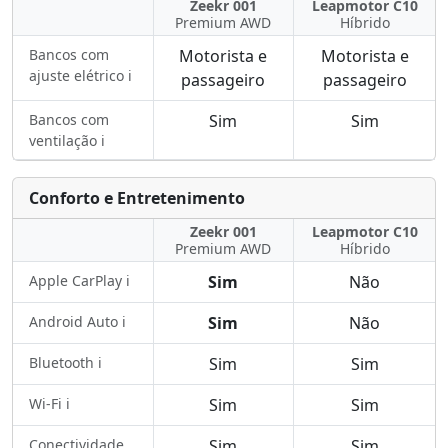
Zeekr 001
Leapmotor C10
Premium AWD
Híbrido
Bancos com
Motorista e
Motorista e
ajuste elétrico ℹ️
passageiro
passageiro
Bancos com
Sim
Sim
ventilação ℹ️
Conforto e Entretenimento
Zeekr 001
Leapmotor C10
Premium AWD
Híbrido
Apple CarPlay ℹ️
Sim
Não
Android Auto ℹ️
Sim
Não
Bluetooth ℹ️
Sim
Sim
Wi-Fi ℹ️
Sim
Sim
Conectividade
Sim
Sim