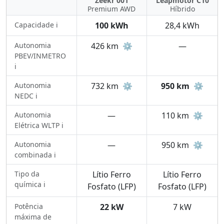
Zeekr 001
Leapmotor C10
Premium AWD
Híbrido
Capacidade ℹ️
100 kWh
28,4 kWh
Autonomia
426 km
⚙️
—
PBEV/INMETRO
ℹ️
Autonomia
732 km
⚙️
950 km
⚙️
NEDC ℹ️
Autonomia
—
110 km
⚙️
Elétrica WLTP ℹ️
Autonomia
—
950 km
⚙️
combinada ℹ️
Tipo da
Lítio Ferro
Lítio Ferro
química ℹ️
Fosfato (LFP)
Fosfato (LFP)
Potência
22 kW
7 kW
máxima de