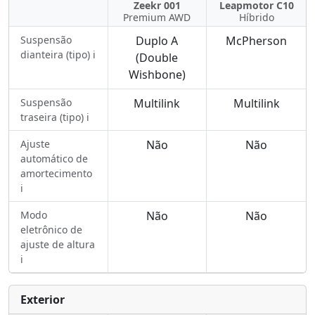
Zeekr 001
Leapmotor C10
Premium AWD
Híbrido
Suspensão
Duplo A
McPherson
dianteira (tipo) ℹ️
(Double
Wishbone)
Suspensão
Multilink
Multilink
traseira (tipo) ℹ️
Ajuste
Não
Não
automático de
amortecimento
ℹ️
Modo
Não
Não
eletrônico de
ajuste de altura
ℹ️
Exterior