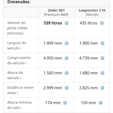
Dimensões
Zeekr 001
Leapmotor C10
Premium AWD
Híbrido
Volume do
539 litros
⚙️
435 litros
⚙️
porta malas
(mínimo) ℹ️
Largura do
1.999 mm
⚙️
1.900 mm
⚙️
veículo ℹ️
Comprimento
4.950 mm
⚙️
4.739 mm
⚙️
do veículo ℹ️
Altura do
1.560 mm
⚙️
1.680 mm
⚙️
veículo ℹ️
Distância entre-
2.999 mm
⚙️
2.825 mm
⚙️
eixos ℹ️
Altura mínima
174 mm
⚙️
150 mm
⚙️
do solo ℹ️