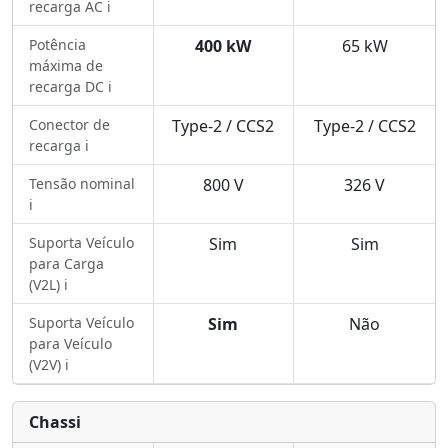
recarga AC ℹ️
Potência
400 kW
65 kW
máxima de
recarga DC ℹ️
Conector de
Type-2 / CCS2
Type-2 / CCS2
recarga ℹ️
Tensão nominal
800 V
326 V
ℹ️
Suporta Veículo
Sim
Sim
para Carga
(V2L) ℹ️
Suporta Veículo
Sim
Não
para Veículo
(V2V) ℹ️
Chassi