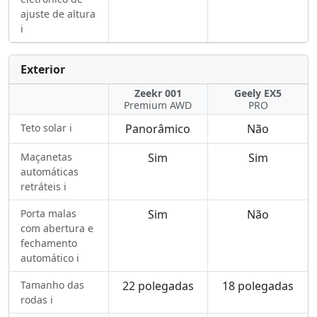
ajuste de altura
ℹ️
Exterior
Zeekr 001
Geely EX5
Premium AWD
PRO
Teto solar ℹ️
Panorâmico
Não
Maçanetas
Sim
Sim
automáticas
retráteis ℹ️
Porta malas
Sim
Não
com abertura e
fechamento
automático ℹ️
Tamanho das
22 polegadas
18 polegadas
rodas ℹ️