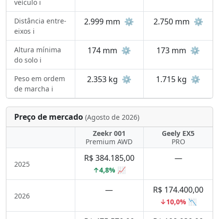
veículo ℹ️
Distância entre-
2.999 mm
⚙️
2.750 mm
⚙️
eixos ℹ️
Altura mínima
174 mm
⚙️
173 mm
⚙️
do solo ℹ️
Peso em ordem
2.353 kg
⚙️
1.715 kg
⚙️
de marcha ℹ️
Preço de mercado
(Agosto de 2026)
Zeekr 001
Geely EX5
Premium AWD
PRO
R$ 384.185,00
—
2025
↑4,8% 📈
—
R$ 174.400,00
2026
↓10,0% 📉