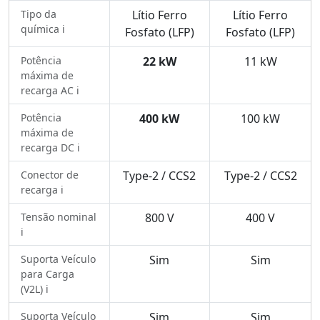
Tipo da
Lítio Ferro
Lítio Ferro
química ℹ️
Fosfato (LFP)
Fosfato (LFP)
Potência
22 kW
11 kW
máxima de
recarga AC ℹ️
Potência
400 kW
100 kW
máxima de
recarga DC ℹ️
Conector de
Type-2 / CCS2
Type-2 / CCS2
recarga ℹ️
Tensão nominal
800 V
400 V
ℹ️
Suporta Veículo
Sim
Sim
para Carga
(V2L) ℹ️
Suporta Veículo
Sim
Sim