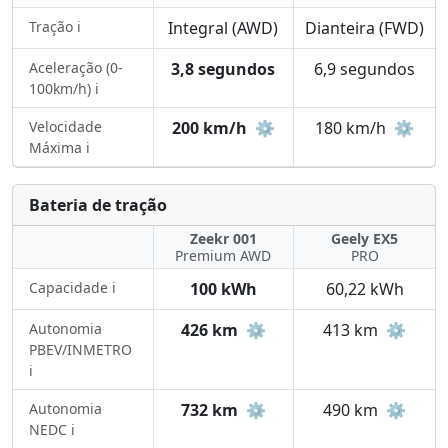
Tração ℹ️
Integral (AWD)
Dianteira (FWD)
Aceleração (0-
3,8 segundos
6,9 segundos
100km/h) ℹ️
Velocidade
200 km/h
⚙️
180 km/h
⚙️
Máxima ℹ️
Bateria de tração
Zeekr 001
Geely EX5
Premium AWD
PRO
Capacidade ℹ️
100 kWh
60,22 kWh
Autonomia
426 km
⚙️
413 km
⚙️
PBEV/INMETRO
ℹ️
Autonomia
732 km
⚙️
490 km
⚙️
NEDC ℹ️