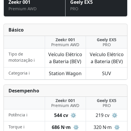
Zeekr 001
Geely EX5
Premium AWD
PRO
Básico
Zeekr 001
Geely EX5
Premium AWD
PRO
Tipo de
Veículo Elétrico
Veículo Elétrico
motorização ℹ️
a Bateria (BEV)
a Bateria (BEV)
Categoria ℹ️
Station Wagon
SUV
Desempenho
Zeekr 001
Geely EX5
Premium AWD
PRO
Potência ℹ️
544 cv
⚙️
219 cv
⚙️
Torque ℹ️
686 N·m
⚙️
320 N·m
⚙️