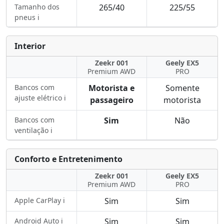
Tamanho dos
265/40
225/55
pneus ℹ️
Interior
Zeekr 001
Geely EX5
Premium AWD
PRO
Bancos com
Motorista e
Somente
ajuste elétrico ℹ️
passageiro
motorista
Bancos com
Sim
Não
ventilação ℹ️
Conforto e Entretenimento
Zeekr 001
Geely EX5
Premium AWD
PRO
Apple CarPlay ℹ️
Sim
Sim
Android Auto ℹ️
Sim
Sim