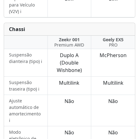
para Veículo
(V2V) ℹ️
Chassi
Zeekr 001
Geely EX5
Premium AWD
PRO
Suspensão
Duplo A
McPherson
dianteira (tipo) ℹ️
(Double
Wishbone)
Suspensão
Multilink
Multilink
traseira (tipo) ℹ️
Ajuste
Não
Não
automático de
amortecimento
ℹ️
Modo
Não
Não
eletrônico de