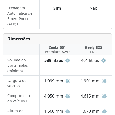
Frenagem
Sim
Não
Automática de
Emergência
(AEB) ℹ️
Dimensões
Zeekr 001
Geely EX5
Premium AWD
PRO
Volume do
539 litros
⚙️
461 litros
⚙️
porta malas
(mínimo) ℹ️
Largura do
1.999 mm
⚙️
1.901 mm
⚙️
veículo ℹ️
Comprimento
4.950 mm
⚙️
4.615 mm
⚙️
do veículo ℹ️
Altura do
1.560 mm
⚙️
1.670 mm
⚙️