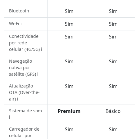
Bluetooth ℹ️
Sim
Sim
Wi-Fi ℹ️
Sim
Sim
Conectividade
Sim
Sim
por rede
celular (4G/5G) ℹ️
Navegação
Sim
Sim
nativa por
satélite (GPS) ℹ️
Atualização
Sim
Sim
OTA (Over-the-
air) ℹ️
Sistema de som
Premium
Básico
ℹ️
Carregador de
Sim
Sim
celular por