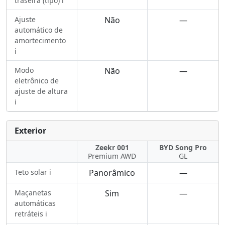
traseira (tipo) ℹ️
Ajuste
Não
—
automático de
amortecimento
ℹ️
Modo
Não
—
eletrônico de
ajuste de altura
ℹ️
Exterior
Zeekr 001
BYD Song Pro
Premium AWD
GL
Teto solar ℹ️
Panorâmico
—
Maçanetas
Sim
—
automáticas
retráteis ℹ️