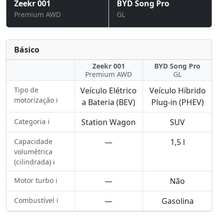
Zeekr 001
BYD Song Pro
Premium AWD
GL
Básico
Zeekr 001
BYD Song Pro
Premium AWD
GL
Tipo de
Veículo Elétrico
Veículo Híbrido
motorização ℹ️
a Bateria (BEV)
Plug-in (PHEV)
Categoria ℹ️
Station Wagon
SUV
Capacidade
—
1,5 l
volumétrica
(cilindrada) ℹ️
Motor turbo ℹ️
—
Não
Combustível ℹ️
—
Gasolina