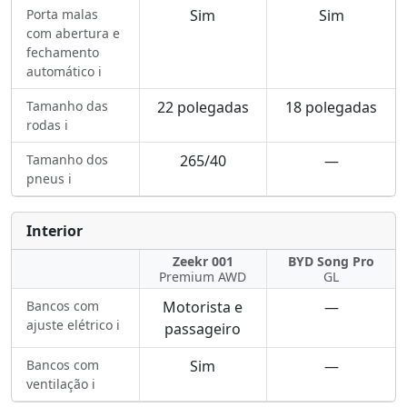
Porta malas
Sim
Sim
com abertura e
fechamento
automático ℹ️
Tamanho das
22 polegadas
18 polegadas
rodas ℹ️
Tamanho dos
265/40
—
pneus ℹ️
Interior
Zeekr 001
BYD Song Pro
Premium AWD
GL
Bancos com
Motorista e
—
ajuste elétrico ℹ️
passageiro
Bancos com
Sim
—
ventilação ℹ️