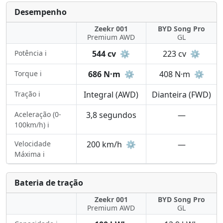
Desempenho
Zeekr 001
BYD Song Pro
Premium AWD
GL
Potência ℹ️
544 cv
⚙️
223 cv
⚙️
Torque ℹ️
686 N·m
⚙️
408 N·m
⚙️
Tração ℹ️
Integral (AWD)
Dianteira (FWD)
Aceleração (0-
3,8 segundos
—
100km/h) ℹ️
Velocidade
200 km/h
⚙️
—
Máxima ℹ️
Bateria de tração
Zeekr 001
BYD Song Pro
Premium AWD
GL