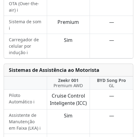
OTA (Over-the-
air) ℹ️
Sistema de som
Premium
—
ℹ️
Carregador de
Sim
—
celular por
indução ℹ️
Sistemas de Assistência ao Motorista
Zeekr 001
BYD Song Pro
Premium AWD
GL
Piloto
Cruise Control
—
Automático ℹ️
Inteligente (ICC)
Assistente de
Sim
—
Manutenção
em Faixa (LKA) ℹ️