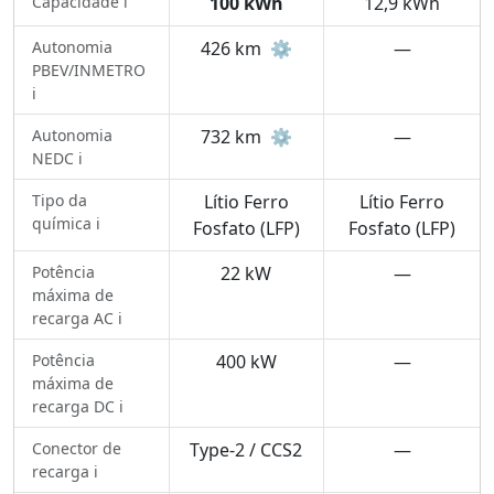
Capacidade ℹ️
100 kWh
12,9 kWh
Autonomia
426 km
⚙️
—
PBEV/INMETRO
ℹ️
Autonomia
732 km
⚙️
—
NEDC ℹ️
Tipo da
Lítio Ferro
Lítio Ferro
química ℹ️
Fosfato (LFP)
Fosfato (LFP)
Potência
22 kW
—
máxima de
recarga AC ℹ️
Potência
400 kW
—
máxima de
recarga DC ℹ️
Conector de
Type-2 / CCS2
—
recarga ℹ️