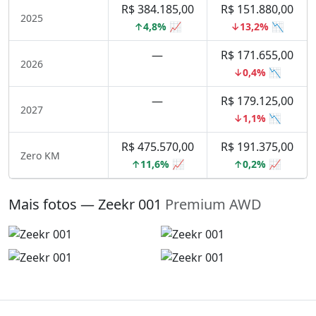
R$ 384.185,00
R$ 151.880,00
2025
↑4,8% 📈
↓13,2% 📉
—
R$ 171.655,00
2026
↓0,4% 📉
—
R$ 179.125,00
2027
↓1,1% 📉
R$ 475.570,00
R$ 191.375,00
Zero KM
↑11,6% 📈
↑0,2% 📈
Mais fotos — Zeekr 001
Premium AWD