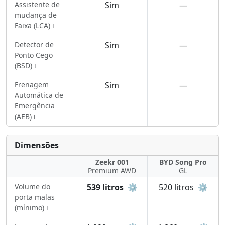
Assistente de
Sim
—
mudança de
Faixa (LCA) ℹ️
Detector de
Sim
—
Ponto Cego
(BSD) ℹ️
Frenagem
Sim
—
Automática de
Emergência
(AEB) ℹ️
Dimensões
Zeekr 001
BYD Song Pro
Premium AWD
GL
Volume do
539 litros
⚙️
520 litros
⚙️
porta malas
(mínimo) ℹ️