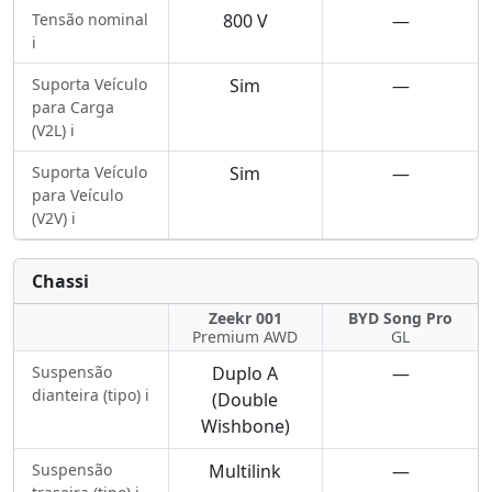
Tensão nominal
800 V
—
ℹ️
Suporta Veículo
Sim
—
para Carga
(V2L) ℹ️
Suporta Veículo
Sim
—
para Veículo
(V2V) ℹ️
Chassi
Zeekr 001
BYD Song Pro
Premium AWD
GL
Suspensão
Duplo A
—
dianteira (tipo) ℹ️
(Double
Wishbone)
Suspensão
Multilink
—