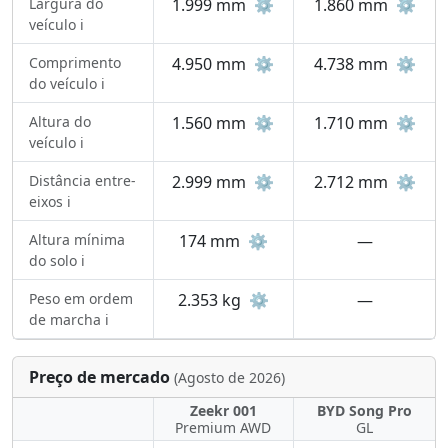
Largura do
1.999 mm
⚙️
1.860 mm
⚙️
veículo ℹ️
Comprimento
4.950 mm
⚙️
4.738 mm
⚙️
do veículo ℹ️
Altura do
1.560 mm
⚙️
1.710 mm
⚙️
veículo ℹ️
Distância entre-
2.999 mm
⚙️
2.712 mm
⚙️
eixos ℹ️
Altura mínima
174 mm
⚙️
—
do solo ℹ️
Peso em ordem
2.353 kg
⚙️
—
de marcha ℹ️
Preço de mercado
(Agosto de 2026)
Zeekr 001
BYD Song Pro
Premium AWD
GL