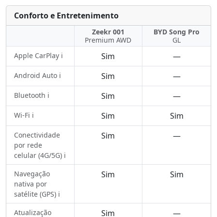
Conforto e Entretenimento
Zeekr 001
BYD Song Pro
Premium AWD
GL
Apple CarPlay ℹ️
Sim
—
Android Auto ℹ️
Sim
—
Bluetooth ℹ️
Sim
—
Wi-Fi ℹ️
Sim
Sim
Conectividade
Sim
—
por rede
celular (4G/5G) ℹ️
Navegação
Sim
Sim
nativa por
satélite (GPS) ℹ️
Atualização
Sim
—