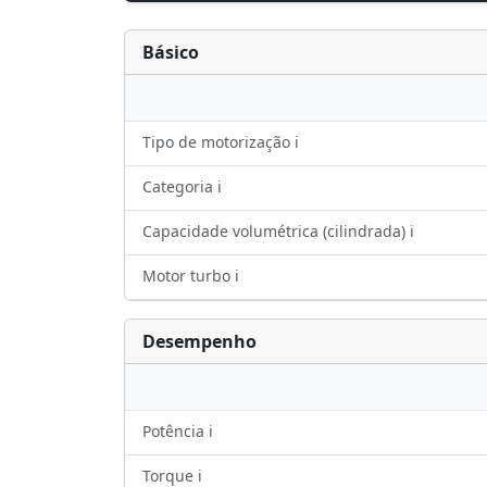
Básico
Tipo de motorização ℹ️
Categoria ℹ️
Capacidade volumétrica (cilindrada) ℹ️
Motor turbo ℹ️
Desempenho
Potência ℹ️
Torque ℹ️