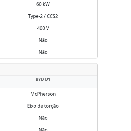
60 kW
Type-2 / CCS2
400 V
Não
Não
BYD D1
McPherson
Eixo de torção
Não
Não