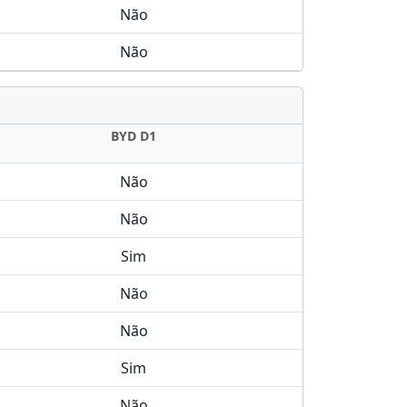
Não
Não
BYD D1
Não
Não
Sim
Não
Não
Sim
Não