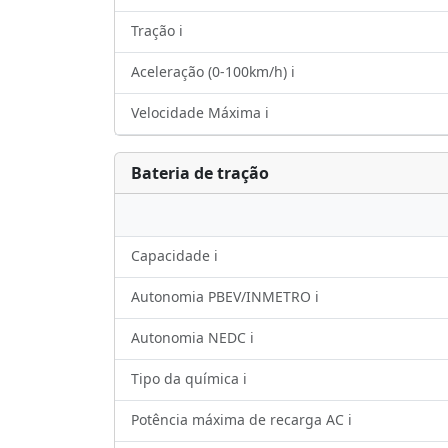
Tração ℹ️
Aceleração (0-100km/h) ℹ️
Velocidade Máxima ℹ️
Bateria de tração
Capacidade ℹ️
Autonomia PBEV/INMETRO ℹ️
Autonomia NEDC ℹ️
Tipo da química ℹ️
Potência máxima de recarga AC ℹ️