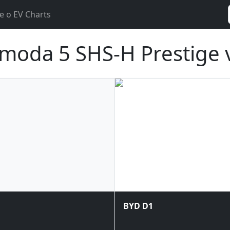
e o EV Charts
moda 5 SHS-H Prestige 
BYD D1