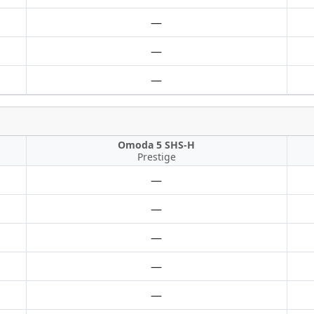
—
—
—
Omoda 5 SHS-H
Prestige
—
—
—
—
—