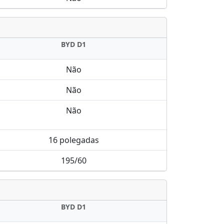
BYD D1
Não
Não
Não
16 polegadas
195/60
BYD D1