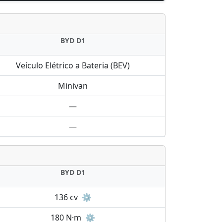
BYD D1
Veículo Elétrico a Bateria (BEV)
Minivan
—
—
BYD D1
136 cv
⚙️
180 N·m
⚙️