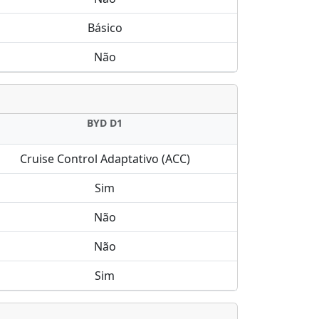
Básico
Não
BYD D1
Cruise Control Adaptativo (ACC)
Sim
Não
Não
Sim