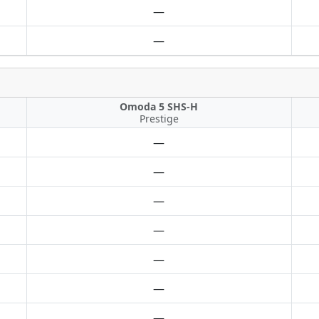
—
—
Omoda 5 SHS-H
Prestige
—
—
—
—
—
—
—