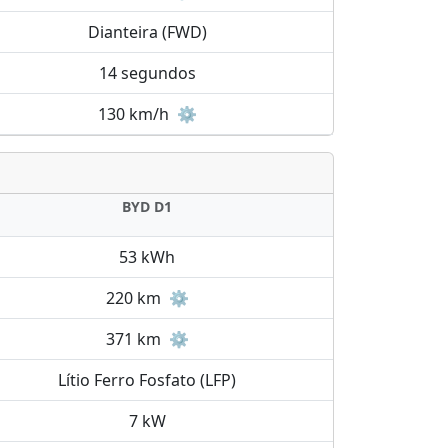
Dianteira (FWD)
14 segundos
130 km/h
⚙️
BYD D1
53 kWh
220 km
⚙️
371 km
⚙️
Lítio Ferro Fosfato (LFP)
7 kW