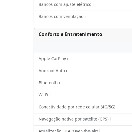
Bancos com ajuste elétrico ℹ️
Bancos com ventilação ℹ️
Conforto e Entretenimento
Apple CarPlay ℹ️
Android Auto ℹ️
Bluetooth ℹ️
Wi-Fi ℹ️
Conectividade por rede celular (4G/5G) ℹ️
Navegação nativa por satélite (GPS) ℹ️
Atualização OTA (Over-the-air) ℹ️