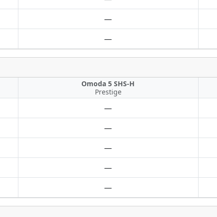
—
—
Omoda 5 SHS-H
Prestige
—
—
—
—
—