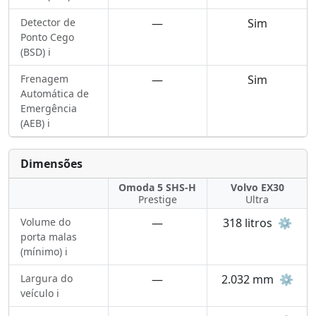
Detector de
—
Sim
Ponto Cego
(BSD) ℹ️
Frenagem
—
Sim
Automática de
Emergência
(AEB) ℹ️
Dimensões
Omoda 5 SHS-H
Volvo EX30
Prestige
Ultra
Volume do
—
318 litros
⚙️
porta malas
(mínimo) ℹ️
Largura do
—
2.032 mm
⚙️
veículo ℹ️