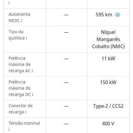
ℹ️
Autonomia
—
595 km
⚙️
NEDC ℹ️
Tipo da
—
Níquel
química ℹ️
Manganês
Cobalto (NMC)
Potência
—
11 kW
máxima de
recarga AC ℹ️
Potência
—
150 kW
máxima de
recarga DC ℹ️
Conector de
—
Type-2 / CCS2
recarga ℹ️
Tensão nominal
—
400 V
ℹ️