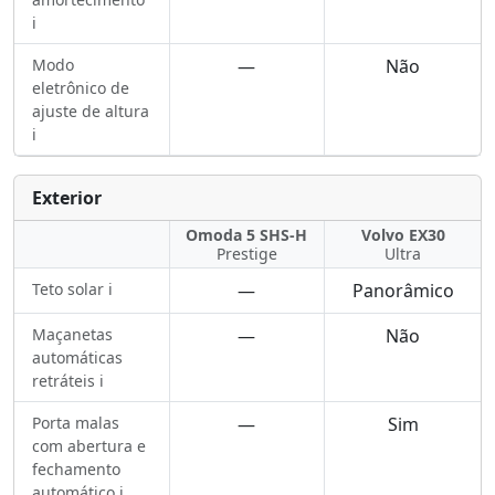
ℹ️
Modo
—
Não
eletrônico de
ajuste de altura
ℹ️
Exterior
Omoda 5 SHS-H
Volvo EX30
Prestige
Ultra
Teto solar ℹ️
—
Panorâmico
Maçanetas
—
Não
automáticas
retráteis ℹ️
Porta malas
—
Sim
com abertura e
fechamento
automático ℹ️