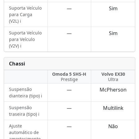
Suporta Veículo
—
Sim
para Carga
(V2L) ℹ️
Suporta Veículo
—
Sim
para Veículo
(V2V) ℹ️
Chassi
Omoda 5 SHS-H
Volvo EX30
Prestige
Ultra
Suspensão
—
McPherson
dianteira (tipo) ℹ️
Suspensão
—
Multilink
traseira (tipo) ℹ️
Ajuste
—
Não
automático de
amortecimento