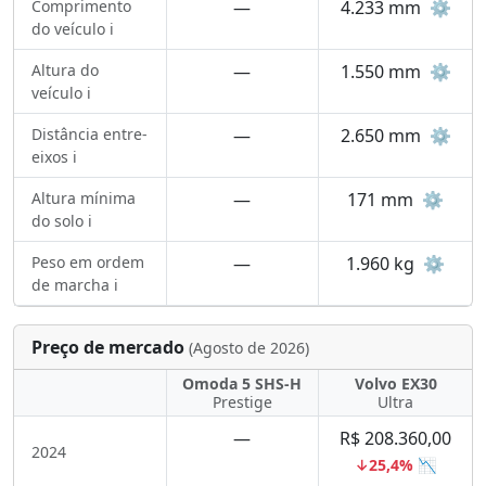
Comprimento
—
4.233 mm
⚙️
do veículo ℹ️
Altura do
—
1.550 mm
⚙️
veículo ℹ️
Distância entre-
—
2.650 mm
⚙️
eixos ℹ️
Altura mínima
—
171 mm
⚙️
do solo ℹ️
Peso em ordem
—
1.960 kg
⚙️
de marcha ℹ️
Preço de mercado
(Agosto de 2026)
Omoda 5 SHS-H
Volvo EX30
Prestige
Ultra
—
R$ 208.360,00
2024
↓25,4% 📉