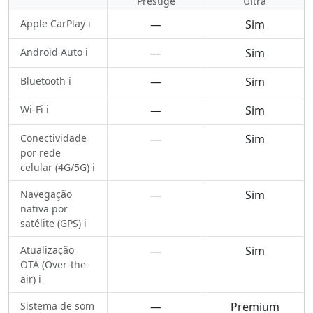
Prestige
Ultra
Apple CarPlay ℹ️
—
Sim
Android Auto ℹ️
—
Sim
Bluetooth ℹ️
—
Sim
Wi-Fi ℹ️
—
Sim
Conectividade
—
Sim
por rede
celular (4G/5G) ℹ️
Navegação
—
Sim
nativa por
satélite (GPS) ℹ️
Atualização
—
Sim
OTA (Over-the-
air) ℹ️
Sistema de som
—
Premium