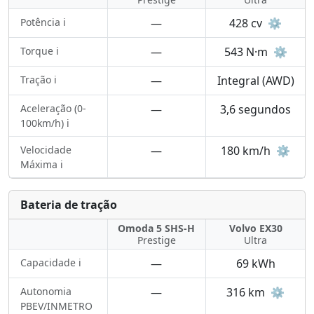
Potência ℹ️
—
428 cv
⚙️
Torque ℹ️
—
543 N·m
⚙️
Tração ℹ️
—
Integral (AWD)
Aceleração (0-
—
3,6 segundos
100km/h) ℹ️
Velocidade
—
180 km/h
⚙️
Máxima ℹ️
Bateria de tração
Omoda 5 SHS-H
Volvo EX30
Prestige
Ultra
Capacidade ℹ️
—
69 kWh
Autonomia
—
316 km
⚙️
PBEV/INMETRO