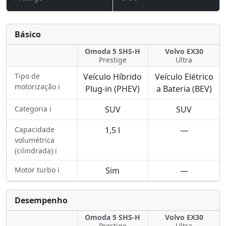
Básico
Omoda 5 SHS-H
Volvo EX30
Prestige
Ultra
Tipo de
Veículo Híbrido
Veículo Elétrico
motorização ℹ️
Plug-in (PHEV)
a Bateria (BEV)
Categoria ℹ️
SUV
SUV
Capacidade
1,5 l
—
volumétrica
(cilindrada) ℹ️
Motor turbo ℹ️
Sim
—
Desempenho
Omoda 5 SHS-H
Volvo EX30
Prestige
Ultra