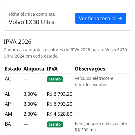
Ficha técnica completa
Ver ficha técnica →
Volvo EX30
Ultra
IPVA 2026
Confira as alíquotas e valores de IPVA 2026 para o Volvo EX30
Ultra 2024 em cada estado.
Estado
Alíquota
IPVA
Observações
AC
—
Veículos elétricos e
Isento
híbridos isentos
AL
3,00%
R$ 6.793,20
—
AP
3,00%
R$ 6.793,20
—
AM
2,00%
R$ 4.528,80
—
BA
—
Isenção para elétricos até
Isento
R$ 300 mil