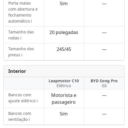
Porta malas
Sim
—
com abertura e
fechamento
automático ℹ️
Tamanho das
20 polegadas
—
rodas ℹ️
Tamanho dos
245/45
—
pneus ℹ️
Interior
Leapmotor C10
BYD Song Pro
Elétrico
GS
Bancos com
Motorista e
—
ajuste elétrico ℹ️
passageiro
Bancos com
Sim
—
ventilação ℹ️