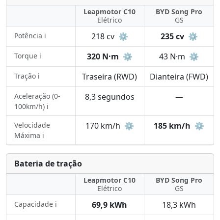
Leapmotor C10
BYD Song Pro
Elétrico
GS
Potência ℹ️
218 cv
⚙️
235 cv
⚙️
Torque ℹ️
320 N·m
⚙️
43 N·m
⚙️
Tração ℹ️
Traseira (RWD)
Dianteira (FWD)
Aceleração (0-
8,3 segundos
—
100km/h) ℹ️
Velocidade
170 km/h
⚙️
185 km/h
⚙️
Máxima ℹ️
Bateria de tração
Leapmotor C10
BYD Song Pro
Elétrico
GS
Capacidade ℹ️
69,9 kWh
18,3 kWh