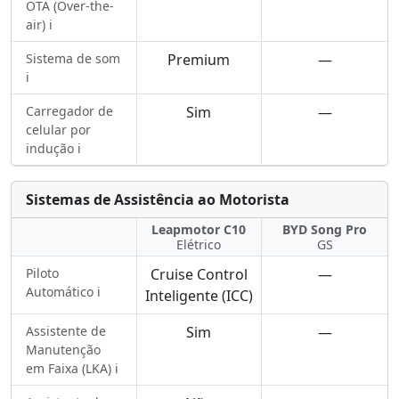
OTA (Over-the-
air) ℹ️
Sistema de som
Premium
—
ℹ️
Carregador de
Sim
—
celular por
indução ℹ️
Sistemas de Assistência ao Motorista
Leapmotor C10
BYD Song Pro
Elétrico
GS
Piloto
Cruise Control
—
Automático ℹ️
Inteligente (ICC)
Assistente de
Sim
—
Manutenção
em Faixa (LKA) ℹ️