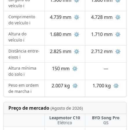
1.900 mm
⚙️
1.860 mm
⚙️
veículo ℹ️
Comprimento
4.739 mm
⚙️
4.728 mm
⚙️
do veículo ℹ️
Altura do
1.680 mm
⚙️
1.710 mm
⚙️
veículo ℹ️
Distância entre-
2.825 mm
⚙️
2.712 mm
⚙️
eixos ℹ️
Altura mínima
150 mm
⚙️
—
do solo ℹ️
Peso em ordem
2.007 kg
⚙️
1.700 kg
⚙️
de marcha ℹ️
Preço de mercado
(Agosto de 2026)
Leapmotor C10
BYD Song Pro
Elétrico
GS