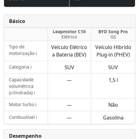
Básico
Leapmotor C10
BYD Song Pro
Elétrico
GS
Tipo de
Veículo Elétrico
Veículo Híbrido
motorização ℹ️
a Bateria (BEV)
Plug-in (PHEV)
Categoria ℹ️
SUV
SUV
Capacidade
—
1,5 l
volumétrica
(cilindrada) ℹ️
Motor turbo ℹ️
—
Não
Combustível ℹ️
—
Gasolina
Desempenho