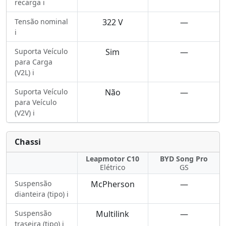
recarga ℹ️
Tensão nominal
322 V
—
ℹ️
Suporta Veículo
Sim
—
para Carga
(V2L) ℹ️
Suporta Veículo
Não
—
para Veículo
(V2V) ℹ️
Chassi
Leapmotor C10
BYD Song Pro
Elétrico
GS
Suspensão
McPherson
—
dianteira (tipo) ℹ️
Suspensão
Multilink
—
traseira (tipo) ℹ️