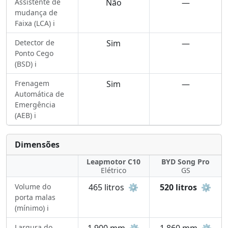
Assistente de
Não
—
mudança de
Faixa (LCA) ℹ️
Detector de
Sim
—
Ponto Cego
(BSD) ℹ️
Frenagem
Sim
—
Automática de
Emergência
(AEB) ℹ️
Dimensões
Leapmotor C10
BYD Song Pro
Elétrico
GS
Volume do
465 litros
⚙️
520 litros
⚙️
porta malas
(mínimo) ℹ️
Largura do