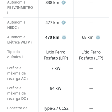
Autonomia
338 km
⚙️
—
PBEV/INMETRO
ℹ️
Autonomia
477 km
⚙️
—
NEDC ℹ️
Autonomia
470 km
⚙️
68 km
⚙️
Elétrica WLTP ℹ️
Tipo da
Lítio Ferro
Lítio Ferro
química ℹ️
Fosfato (LFP)
Fosfato (LFP)
Potência
7 kW
—
máxima de
recarga AC ℹ️
Potência
84 kW
—
máxima de
recarga DC ℹ️
Conector de
Type-2 / CCS2
—