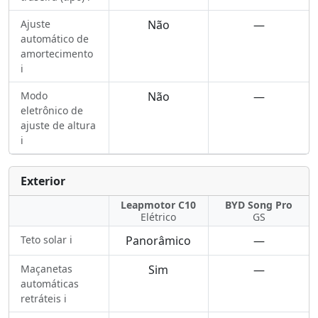
Ajuste
Não
—
automático de
amortecimento
ℹ️
Modo
Não
—
eletrônico de
ajuste de altura
ℹ️
Exterior
Leapmotor C10
BYD Song Pro
Elétrico
GS
Teto solar ℹ️
Panorâmico
—
Maçanetas
Sim
—
automáticas
retráteis ℹ️