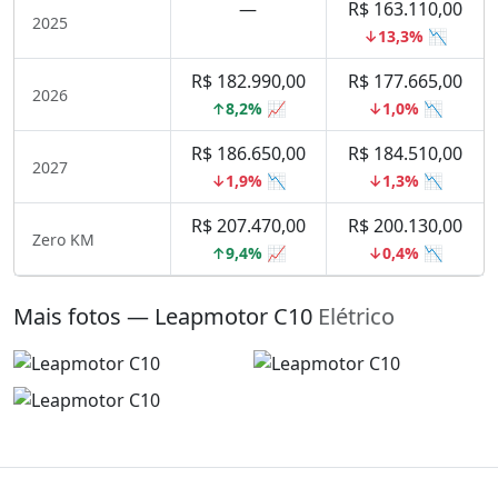
—
R$ 163.110,00
2025
↓13,3% 📉
R$ 182.990,00
R$ 177.665,00
2026
↑8,2% 📈
↓1,0% 📉
R$ 186.650,00
R$ 184.510,00
2027
↓1,9% 📉
↓1,3% 📉
R$ 207.470,00
R$ 200.130,00
Zero KM
↑9,4% 📈
↓0,4% 📉
Mais fotos — Leapmotor C10
Elétrico