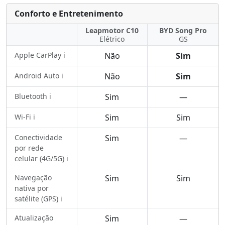
Conforto e Entretenimento
Leapmotor C10
BYD Song Pro
Elétrico
GS
Apple CarPlay ℹ️
Não
Sim
Android Auto ℹ️
Não
Sim
Bluetooth ℹ️
Sim
—
Wi-Fi ℹ️
Sim
Sim
Conectividade
Sim
—
por rede
celular (4G/5G) ℹ️
Navegação
Sim
Sim
nativa por
satélite (GPS) ℹ️
Atualização
Sim
—