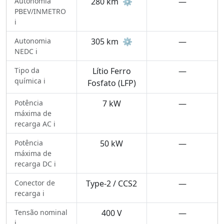
Autonomia
280 km
⚙️
—
PBEV/INMETRO
ℹ️
Autonomia
305 km
⚙️
—
NEDC ℹ️
Tipo da
Lítio Ferro
—
química ℹ️
Fosfato (LFP)
Potência
7 kW
—
máxima de
recarga AC ℹ️
Potência
50 kW
—
máxima de
recarga DC ℹ️
Conector de
Type-2 / CCS2
—
recarga ℹ️
Tensão nominal
400 V
—
ℹ️