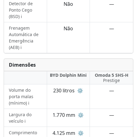
Detector de
Não
—
Ponto Cego
(BSD) ℹ️
Frenagem
Não
—
Automática de
Emergência
(AEB) ℹ️
Dimensões
BYD Dolphin Mini
Omoda 5 SHS-H
Prestige
Volume do
230 litros
⚙️
—
porta malas
(mínimo) ℹ️
Largura do
1.770 mm
⚙️
—
veículo ℹ️
Comprimento
4.125 mm
⚙️
—