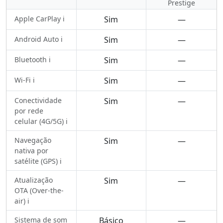
Prestige
Apple CarPlay ℹ️
Sim
—
Android Auto ℹ️
Sim
—
Bluetooth ℹ️
Sim
—
Wi-Fi ℹ️
Sim
—
Conectividade
Sim
—
por rede
celular (4G/5G) ℹ️
Navegação
Sim
—
nativa por
satélite (GPS) ℹ️
Atualização
Sim
—
OTA (Over-the-
air) ℹ️
Sistema de som
Básico
—