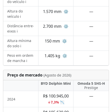
do veículo ℹ️
Altura do
1.570 mm
⚙️
—
veículo ℹ️
Distância entre-
2.700 mm
⚙️
—
eixos ℹ️
Altura mínima
150 mm
⚙️
—
do solo ℹ️
Peso em ordem
1.405 kg
⚙️
—
de marcha ℹ️
Preço de mercado
(Agosto de 2026)
BYD Dolphin Mini
Omoda 5 SHS-H
Prestige
R$ 100.945,00
—
2024
↓7,3% 📉