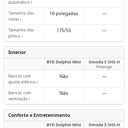
automático ℹ️
Tamanho das
16 polegadas
—
rodas ℹ️
Tamanho dos
175/55
—
pneus ℹ️
Interior
BYD Dolphin Mini
Omoda 5 SHS-H
Prestige
Bancos com
Não
—
ajuste elétrico ℹ️
Bancos com
Não
—
ventilação ℹ️
Conforto e Entretenimento
BYD Dolphin Mini
Omoda 5 SHS-H