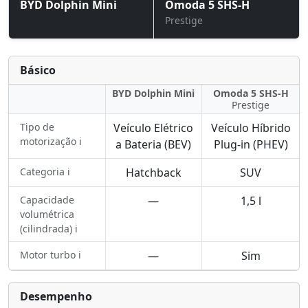
BYD Dolphin Mini
Omoda 5 SHS-H
Prestige
Básico
BYD Dolphin Mini
Omoda 5 SHS-H
Prestige
Tipo de
Veículo Elétrico
Veículo Híbrido
motorização ℹ️
a Bateria (BEV)
Plug-in (PHEV)
Categoria ℹ️
Hatchback
SUV
Capacidade
—
1,5 l
volumétrica
(cilindrada) ℹ️
Motor turbo ℹ️
—
Sim
Desempenho