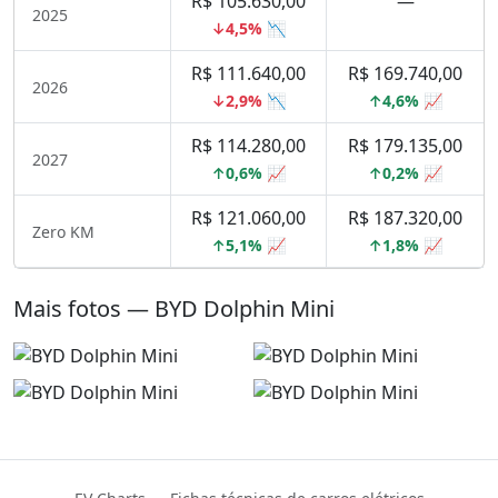
R$ 105.630,00
—
2025
↓4,5% 📉
R$ 111.640,00
R$ 169.740,00
2026
↓2,9% 📉
↑4,6% 📈
R$ 114.280,00
R$ 179.135,00
2027
↑0,6% 📈
↑0,2% 📈
R$ 121.060,00
R$ 187.320,00
Zero KM
↑5,1% 📈
↑1,8% 📈
Mais fotos — BYD Dolphin Mini