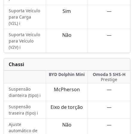
Suporta Veículo
Sim
—
para Carga
(V2L) ℹ️
Suporta Veículo
Não
—
para Veículo
(V2V) ℹ️
Chassi
BYD Dolphin Mini
Omoda 5 SHS-H
Prestige
Suspensão
McPherson
—
dianteira (tipo) ℹ️
Suspensão
Eixo de torção
—
traseira (tipo) ℹ️
Ajuste
Não
—
automático de