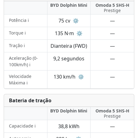
BYD Dolphin Mini
Omoda 5 SHS-H
Prestige
Potência ℹ️
75 cv
⚙️
—
Torque ℹ️
135 N·m
⚙️
—
Tração ℹ️
Dianteira (FWD)
—
Aceleração (0-
9,2 segundos
—
100km/h) ℹ️
Velocidade
130 km/h
⚙️
—
Máxima ℹ️
Bateria de tração
BYD Dolphin Mini
Omoda 5 SHS-H
Prestige
Capacidade ℹ️
38,8 kWh
—