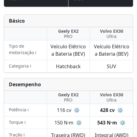
Básico
Geely EX2
Volvo EX30
PRO
Ultra
Tipo de
Veículo Elétrico
Veículo Elétrico
motorização ℹ️
a Bateria (BEV)
a Bateria (BEV)
Categoria ℹ️
Hatchback
SUV
Desempenho
Geely EX2
Volvo EX30
PRO
Ultra
Potência ℹ️
116 cv
⚙️
428 cv
⚙️
Torque ℹ️
150 N·m
⚙️
543 N·m
⚙️
Tração ℹ️
Traseira (RWD)
Integral (AWD)