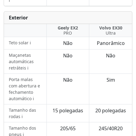
ℹ️
Exterior
Geely EX2
Volvo EX30
PRO
Ultra
Teto solar ℹ️
Não
Panorâmico
Maçanetas
Não
Não
automáticas
retráteis ℹ️
Porta malas
Não
Sim
com abertura e
fechamento
automático ℹ️
Tamanho das
15 polegadas
20 polegadas
rodas ℹ️
Tamanho dos
205/65
245/40R20
pneus ℹ️