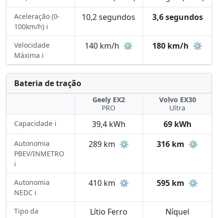
Aceleração (0-
10,2 segundos
3,6 segundos
100km/h) ℹ️
Velocidade
140 km/h
⚙️
180 km/h
⚙️
Máxima ℹ️
Bateria de tração
Geely EX2
Volvo EX30
PRO
Ultra
Capacidade ℹ️
39,4 kWh
69 kWh
Autonomia
289 km
⚙️
316 km
⚙️
PBEV/INMETRO
ℹ️
Autonomia
410 km
⚙️
595 km
⚙️
NEDC ℹ️
Tipo da
Lítio Ferro
Níquel