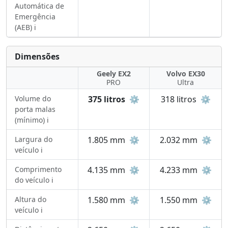
Automática de
Emergência
(AEB) ℹ️
Dimensões
Geely EX2
Volvo EX30
PRO
Ultra
Volume do
375 litros
⚙️
318 litros
⚙️
porta malas
(mínimo) ℹ️
Largura do
1.805 mm
⚙️
2.032 mm
⚙️
veículo ℹ️
Comprimento
4.135 mm
⚙️
4.233 mm
⚙️
do veículo ℹ️
Altura do
1.580 mm
⚙️
1.550 mm
⚙️
veículo ℹ️