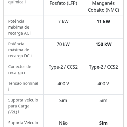
química ℹ️
Fosfato (LFP)
Manganês
Cobalto (NMC)
Potência
7 kW
11 kW
máxima de
recarga AC ℹ️
Potência
70 kW
150 kW
máxima de
recarga DC ℹ️
Conector de
Type-2 / CCS2
Type-2 / CCS2
recarga ℹ️
Tensão nominal
400 V
400 V
ℹ️
Suporta Veículo
Sim
Sim
para Carga
(V2L) ℹ️
Suporta Veículo
Não
Sim