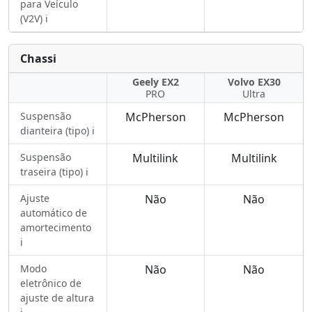
para Veículo
(V2V) ℹ️
Chassi
Geely EX2
Volvo EX30
PRO
Ultra
Suspensão
McPherson
McPherson
dianteira (tipo) ℹ️
Suspensão
Multilink
Multilink
traseira (tipo) ℹ️
Ajuste
Não
Não
automático de
amortecimento
ℹ️
Modo
Não
Não
eletrônico de
ajuste de altura