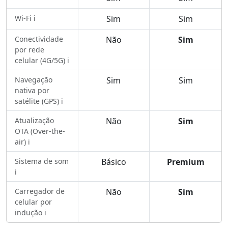
Wi-Fi ℹ️
Sim
Sim
Conectividade
Não
Sim
por rede
celular (4G/5G) ℹ️
Navegação
Sim
Sim
nativa por
satélite (GPS) ℹ️
Atualização
Não
Sim
OTA (Over-the-
air) ℹ️
Sistema de som
Básico
Premium
ℹ️
Carregador de
Não
Sim
celular por
indução ℹ️