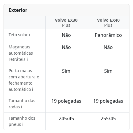
Exterior
Volvo EX30
Volvo EX40
Plus
Plus
Teto solar ℹ️
Não
Panorâmico
Maçanetas
Não
Não
automáticas
retráteis ℹ️
Porta malas
Sim
Sim
com abertura e
fechamento
automático ℹ️
Tamanho das
19 polegadas
19 polegadas
rodas ℹ️
Tamanho dos
245/45
255/45
pneus ℹ️