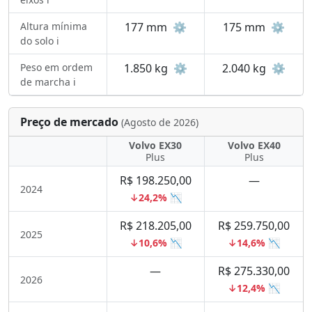
Altura mínima
177 mm
⚙️
175 mm
⚙️
do solo ℹ️
Peso em ordem
1.850 kg
⚙️
2.040 kg
⚙️
de marcha ℹ️
Preço de mercado
(Agosto de 2026)
Volvo EX30
Volvo EX40
Plus
Plus
R$ 198.250,00
—
2024
↓24,2% 📉
R$ 218.205,00
R$ 259.750,00
2025
↓10,6% 📉
↓14,6% 📉
—
R$ 275.330,00
2026
↓12,4% 📉