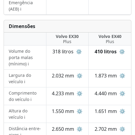
Emergência
(AEB) ℹ️
Dimensões
Volvo EX30
Volvo EX40
Plus
Plus
Volume do
318 litros
⚙️
410 litros
⚙️
porta malas
(mínimo) ℹ️
Largura do
2.032 mm
⚙️
1.873 mm
⚙️
veículo ℹ️
Comprimento
4.233 mm
⚙️
4.440 mm
⚙️
do veículo ℹ️
Altura do
1.550 mm
⚙️
1.651 mm
⚙️
veículo ℹ️
Distância entre-
2.650 mm
⚙️
2.702 mm
⚙️
eixos ℹ️