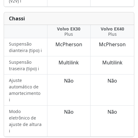
(V2V) ℹ️
Chassi
Volvo EX30
Volvo EX40
Plus
Plus
Suspensão
McPherson
McPherson
dianteira (tipo) ℹ️
Suspensão
Multilink
Multilink
traseira (tipo) ℹ️
Ajuste
Não
Não
automático de
amortecimento
ℹ️
Modo
Não
Não
eletrônico de
ajuste de altura
ℹ️