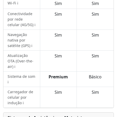
Wi-Fi ℹ️
Sim
Sim
Conectividade
Sim
Sim
por rede
celular (4G/5G) ℹ️
Navegação
Sim
Sim
nativa por
satélite (GPS) ℹ️
Atualização
Sim
Sim
OTA (Over-the-
air) ℹ️
Sistema de som
Premium
Básico
ℹ️
Carregador de
Sim
Sim
celular por
indução ℹ️