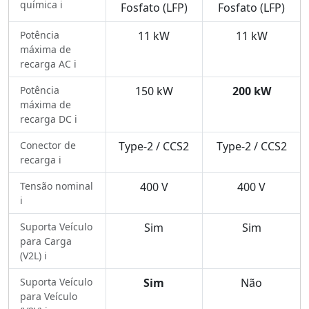
química ℹ️
Fosfato (LFP)
Fosfato (LFP)
Potência
11 kW
11 kW
máxima de
recarga AC ℹ️
Potência
150 kW
200 kW
máxima de
recarga DC ℹ️
Conector de
Type-2 / CCS2
Type-2 / CCS2
recarga ℹ️
Tensão nominal
400 V
400 V
ℹ️
Suporta Veículo
Sim
Sim
para Carga
(V2L) ℹ️
Suporta Veículo
Sim
Não
para Veículo