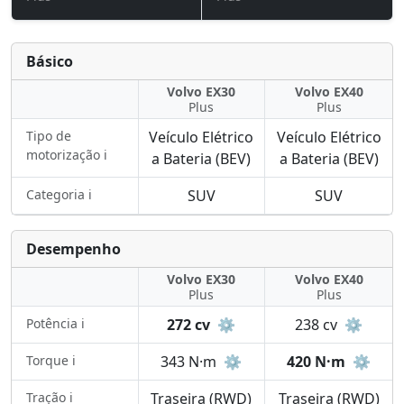
Básico
Volvo EX30
Volvo EX40
Plus
Plus
Tipo de
Veículo Elétrico
Veículo Elétrico
motorização ℹ️
a Bateria (BEV)
a Bateria (BEV)
Categoria ℹ️
SUV
SUV
Desempenho
Volvo EX30
Volvo EX40
Plus
Plus
Potência ℹ️
272 cv
⚙️
238 cv
⚙️
Torque ℹ️
343 N·m
⚙️
420 N·m
⚙️
Tração ℹ️
Traseira (RWD)
Traseira (RWD)