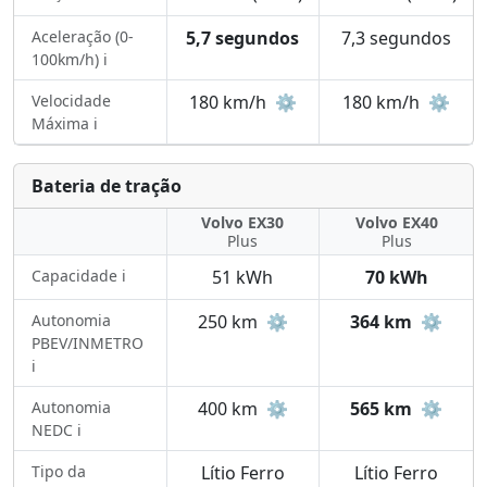
Aceleração (0-
5,7 segundos
7,3 segundos
100km/h) ℹ️
Velocidade
180 km/h
⚙️
180 km/h
⚙️
Máxima ℹ️
Bateria de tração
Volvo EX30
Volvo EX40
Plus
Plus
Capacidade ℹ️
51 kWh
70 kWh
Autonomia
250 km
⚙️
364 km
⚙️
PBEV/INMETRO
ℹ️
Autonomia
400 km
⚙️
565 km
⚙️
NEDC ℹ️
Tipo da
Lítio Ferro
Lítio Ferro