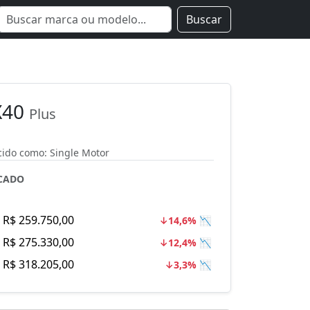
Buscar
X40
Plus
do como: Single Motor
CADO
R$ 259.750,00
↓14,6% 📉
R$ 275.330,00
↓12,4% 📉
R$ 318.205,00
↓3,3% 📉