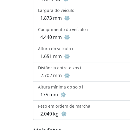
Largura do veículo ℹ️
1.873 mm
⚙️
Comprimento do veículo ℹ️
4.440 mm
⚙️
Altura do veículo ℹ️
1.651 mm
⚙️
Distância entre-eixos ℹ️
2.702 mm
⚙️
Altura mínima do solo ℹ️
175 mm
⚙️
Peso em ordem de marcha ℹ️
2.040 kg
⚙️