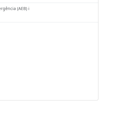
gência (AEB) ℹ️