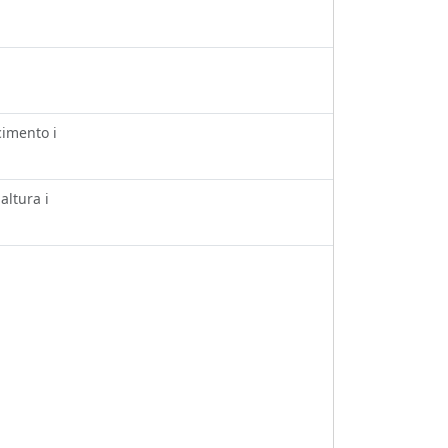
imento ℹ️
ltura ℹ️