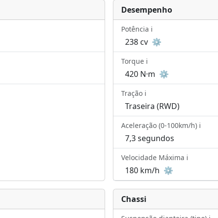
Desempenho
Potência ℹ️
238 cv
⚙️
Torque ℹ️
420 N·m
⚙️
Tração ℹ️
Traseira (RWD)
Aceleração (0-100km/h) ℹ️
7,3 segundos
Velocidade Máxima ℹ️
180 km/h
⚙️
Chassi