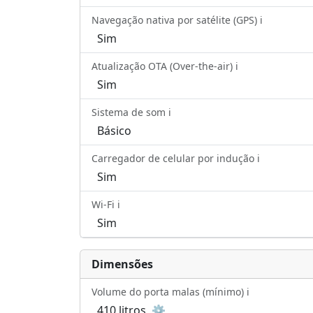
Navegação nativa por satélite (GPS) ℹ️
Sim
Atualização OTA (Over-the-air) ℹ️
Sim
Sistema de som ℹ️
Básico
Carregador de celular por indução ℹ️
Sim
Wi-Fi ℹ️
Sim
Dimensões
Volume do porta malas (mínimo) ℹ️
410 litros
⚙️