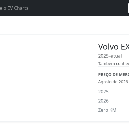
e o EV Charts
Volvo E
2025–atual
Também conheci
PREÇO DE MER
Agosto de 2026
2025
2026
Zero KM