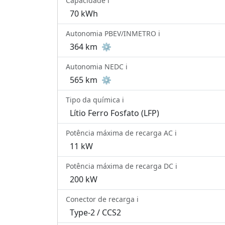
Capacidade ℹ️
70 kWh
Autonomia PBEV/INMETRO ℹ️
364 km
⚙️
Autonomia NEDC ℹ️
565 km
⚙️
Tipo da química ℹ️
Lítio Ferro Fosfato (LFP)
Potência máxima de recarga AC ℹ️
11 kW
Potência máxima de recarga DC ℹ️
200 kW
Conector de recarga ℹ️
Type-2 / CCS2