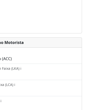
ao Motorista
o (ACC)
aixa (LKA) ℹ️
a (LCA) ℹ️
️