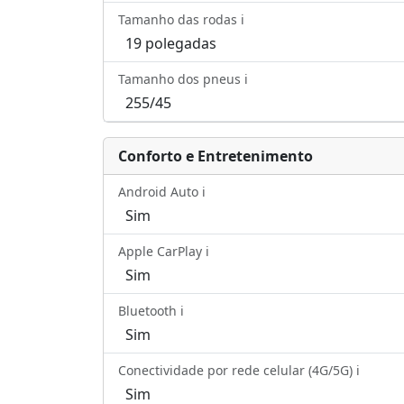
Tamanho das rodas ℹ️
19 polegadas
Tamanho dos pneus ℹ️
255/45
Conforto e Entretenimento
Android Auto ℹ️
Sim
Apple CarPlay ℹ️
Sim
Bluetooth ℹ️
Sim
Conectividade por rede celular (4G/5G) ℹ️
Sim